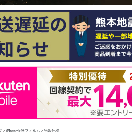
プ
>
iPhone保護フィルム
>
光沢仕様