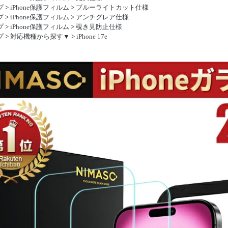
プ
>
iPhone保護フィルム
>
ブルーライトカット仕様
プ
>
iPhone保護フィルム
>
アンチグレア仕様
プ
>
iPhone保護フィルム
>
覗き見防止仕様
プ
>
対応機種から探す▼
>
iPhone 17e