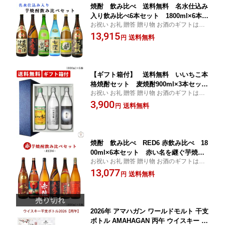
焼酎 飲み比べ 送料無料 名水仕込み
入り飲み比べ6本セット 1800ml×6本
お祝い お礼 贈答 贈り物 お酒のギフトはお
（北海道・沖縄＋890円） 贈り物 ギフ
任せ下さい
13,915
ト プレゼント お中元 夏ギフト 暑中見
送料無料
円
舞い
【ギフト箱付】 送料無料 いいちこ本
格焼酎セット 麦焼酎900ml×3本セット
お祝い お礼 贈答 贈り物 お酒のギフトはお
（いいちこ 日田全麹 西の星）（北海
任せ下さい
3,900
道・沖縄＋890円） 贈り物 ギフト プ
送料無料
円
レゼント お中元 夏ギフト 暑中見舞い
焼酎 飲み比べ RED6 赤飲み比べ 18
00ml×6本セット 赤い名を継ぐ芋焼酎
お祝い お礼 贈答 贈り物 お酒のギフトはお
編 送料無料(北海道沖縄+890円) 贈り物
任せ下さい
13,077
ギフト プレゼント お中元 夏ギフト 暑
送料無料
円
中見舞い
2026年 アマハガン ワールドモルト 干支
ボトル AMAHAGAN 丙午 ウイスキー 47