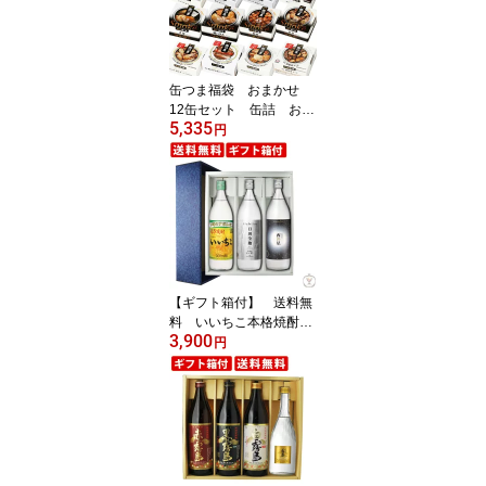
ト プレゼント お中元 夏
ギフト 暑中見舞い
缶つま福袋 おまかせ
12缶セット 缶詰 おつ
5,335
まみ 贈り物 ギフト プ
円
レゼント お中元 夏ギフ
ト 暑中見舞い
【ギフト箱付】 送料無
料 いいちこ本格焼酎セ
3,900
ット 麦焼酎900ml×3本
円
セット（いいちこ 日田
全麹 西の星）（北海
道・沖縄＋890円） 贈
り物 ギフト プレゼント
お中元 夏ギフト 暑中見
舞い