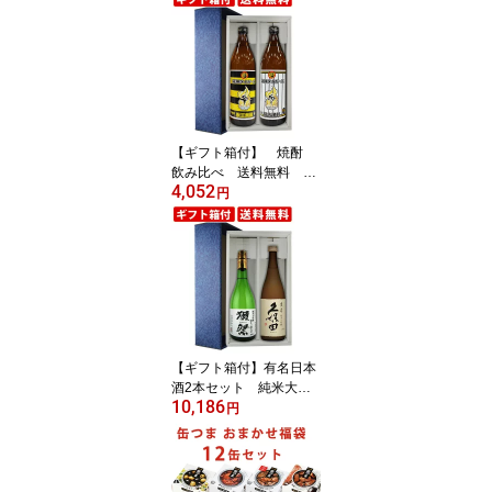
パケット ポスト投函（代
引き・同梱・着日指定・
ギフト包装不可） 贈り
物 ギフト プレゼント お
中元 夏ギフト 暑中見舞
い
【ギフト箱付】 焼酎
飲み比べ 送料無料 阪
4,052
神タイガース公認 2026
円
年限定ボトル 熱覇(ねっ
ぱ) 2本セット 獣王無
敵 闘志溌刺 900ml×2
本セット（北海道・沖縄
＋890円） 贈り物 ギフ
ト プレゼント お中元 夏
ギフト 暑中見舞い
【ギフト箱付】有名日本
酒2本セット 純米大吟
10,186
醸 獺祭三割九分 久保
円
田 萬寿 720ml×2本セ
ット 飲み比べセット
送料無料（北海道・沖縄
＋890円） 贈り物 ギフ