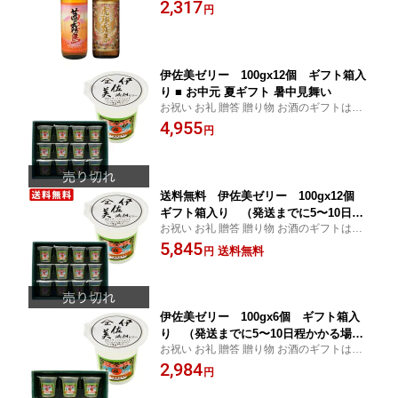
任せ下さい
2,317
円
伊佐美ゼリー 100gx12個 ギフト箱入
り ■ お中元 夏ギフト 暑中見舞い
お祝い お礼 贈答 贈り物 お酒のギフトはお
任せ下さい
4,955
円
送料無料 伊佐美ゼリー 100gx12個
ギフト箱入り （発送までに5〜10日程
お祝い お礼 贈答 贈り物 お酒のギフトはお
かかる場合がございます） （北海道・
任せ下さい
5,845
沖縄＋890円） お中元 夏ギフト 暑中見
送料無料
円
舞い
伊佐美ゼリー 100gx6個 ギフト箱入
り （発送までに5〜10日程かかる場合
お祝い お礼 贈答 贈り物 お酒のギフトはお
がございます） ■ お中元 夏ギフト 暑中
任せ下さい
2,984
見舞い
円