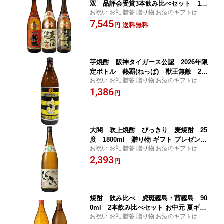
双 品評会受賞3本飲み比べセット 180
お祝い お礼 贈答 贈り物 お酒のギフトはお
0ml×3本（北海道・沖縄＋890円）（か
任せ下さい
7,545
めつぼ仕込・黒ラベル・赤ラベル） 贈
送料無料
円
り物 ギフト プレゼント お中元 夏ギフ
ト 暑中見舞い
芋焼酎 阪神タイガース公認 2026年限
定ボトル 熱覇(ねっぱ) 獣王無敵 25
お祝い お礼 贈答 贈り物 お酒のギフトはお
度 900ml 贈り物 ギフト プレゼント
任せ下さい
1,386
お中元 夏ギフト 暑中見舞い
円
大関 吹上焼酎 びっきり 麦焼酎 25
度 1800ml 贈り物 ギフト プレゼント
お祝い お礼 贈答 贈り物 お酒のギフトはお
お中元 夏ギフト 暑中見舞い
任せ下さい
2,393
円
焼酎 飲み比べ 虎斑霧島・茜霧島 90
0ml 2本飲み比べセット お中元 夏ギフ
お祝い お礼 贈答 贈り物 お酒のギフトはお
ト 暑中見舞い