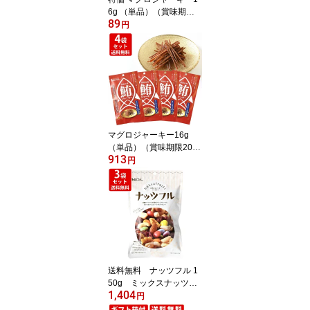
6g （単品）（賞味期限2
89
026/8/16） 味源 あじげ
円
ん おつまみ 噛むほど美
味しい キハダマグロ10
0％使用 DHA・EPA含
有 高たんぱく 贈り物 ギ
フト プレゼント お中元
夏ギフト 暑中見舞い
マグロジャーキー16g
（単品）（賞味期限202
913
6/8/16） 味源 あじげ
円
ん おつまみ 旨味凝
縮 噛むほど美味しい
キハダマグロ100％使
用 DHA・EPA含有 高
たんぱく 贈り物 ギフト
プレゼント お中元 夏ギ
フト 暑中見舞い
送料無料 ナッツフル 1
50g ミックスナッツ
1,404
ドライフルーツ チョコ
円
×3個 味源 クロネコゆう