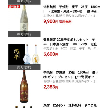
送料無料 芋焼酎 魔王 25度 1800m
l （北海道・沖縄＋890円） 贈り物
お祝い お礼 贈答 贈り物 お酒のギフトはお
ギフト プレゼント お中元 夏ギフト 暑
任せ下さい
9,900
中見舞い
送料無料
円
数量限定 2026干支ボトルセット 午
年 日本酒＆焼酎 500ml×2本 化粧箱
干支ボトル 2026 限定 午年 馬 年
入り 八鹿酒造 お中元 夏ギフト 暑中見
賀 ギフト 贈り物
6,600
舞い
円
芋焼酎 赤霧島 25度 1800ml 贈り
物 ギフト プレゼント お中元 夏ギフト
お祝い お礼 贈答 贈り物 お酒のギフトはお
暑中見舞い
任せ下さい
2,383
円
焼酎 飲み比べ 送料無料 さつま無