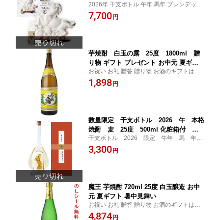
2026年 干支ボトル 午年 馬年 ブレンデッド
度 700ml 贈り物 ギフト プレゼント
モルトウイスキー
7,700
お中元 夏ギフト 暑中見舞い
円
芋焼酎 白玉の露 25度 1800ml 贈
り物 ギフト プレゼント お中元 夏ギフ
お祝い お礼 贈答 贈り物 お酒のギフトはお
ト 暑中見舞い
任せ下さい
1,898
円
数量限定 干支ボトル 2026 午 本格
焼酎 麦 25度 500ml 化粧箱付 八
干支ボトル 2026 限定 午年 馬 年
鹿酒造 2026年 午年 お中元 夏ギフト
賀 ギフト 贈り物
3,300
暑中見舞い
円
魔王 芋焼酎 720ml 25度 白玉醸造 お中
元 夏ギフト 暑中見舞い
お祝い お礼 贈答 贈り物 お酒のギフトはお
任せ下さい
4,874
円