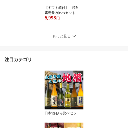
【ギフト箱付】 焼酎
霧島飲み比べセット 赤
5,998
霧島 霧島黒 霧島 ゴール
円
ド霧島 900ml 4本セット
（送料無料） (北海道沖
縄＋890円) 贈り物 ギフ
もっと見る
ト プレゼント お中元 夏
ギフト 暑中見舞い
注目カテゴリ
日本酒-飲み比べセット