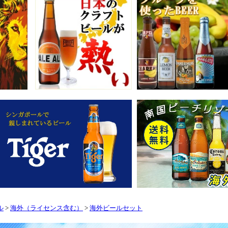
ル
>
海外（ライセンス含む）
>
海外ビールセット