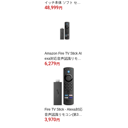
イッチ本体 ソフト セッ
48,999
ト Switch 有機EL モデル
円
リングフィット アドベン
チャー セット プレゼン
ト ネオンブルー ネオン
レッド ホワイト 送料無
料 クリスマス
Amazon Fire TV Stick Al
exa対応音声認識リモコ
6,279
ン(第3世代)付属 | ストリ
円
ーミングメディアプレー
ヤー
Fire TV Stick - Alexa対応
音声認識リモコン(第3世
3,970
代)付属 | ストリーミング
円
メディアプレーヤー