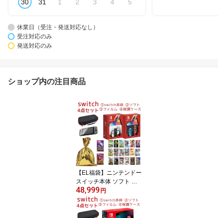
30
31
1
2
3
4
5
休業日（受注・発送対応なし）
受注対応のみ
発送対応のみ
ショップ内の注目商品
【EL福袋】ニンテンドー
スイッチ本体 ソフト セ
48,999
ット Switch 有機EL モデ
円
ル ネオンブルー ネオン
レッド ホワイト 選べる
ソフト スペシャルスター