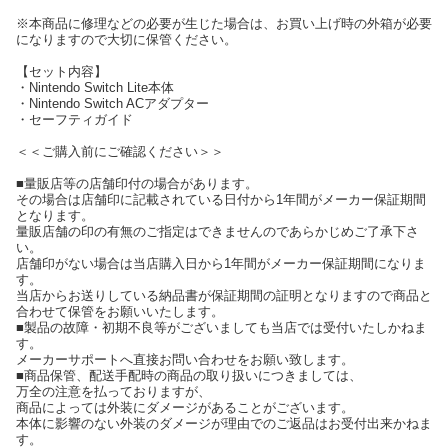
※本商品に修理などの必要が生じた場合は、お買い上げ時の外箱が必要
になりますので大切に保管ください。
【セット内容】
・Nintendo Switch Lite本体
・Nintendo Switch ACアダプター
・セーフティガイド
＜＜ご購入前にご確認ください＞＞
■量販店等の店舗印付の場合があります。
その場合は店舗印に記載されている日付から1年間がメーカー保証期間
となります。
量販店舗の印の有無のご指定はできませんのであらかじめご了承下さ
い。
店舗印がない場合は当店購入日から1年間がメーカー保証期間になりま
す。
当店からお送りしている納品書が保証期間の証明となりますので商品と
合わせて保管をお願いいたします。
■製品の故障・初期不良等がございましても当店では受付いたしかねま
す。
メーカーサポートへ直接お問い合わせをお願い致します。
■商品保管、配送手配時の商品の取り扱いにつきましては、
万全の注意を払っておりますが、
商品によっては外装にダメージがあることがございます。
本体に影響のない外装のダメージが理由でのご返品はお受付出来かねま
す。