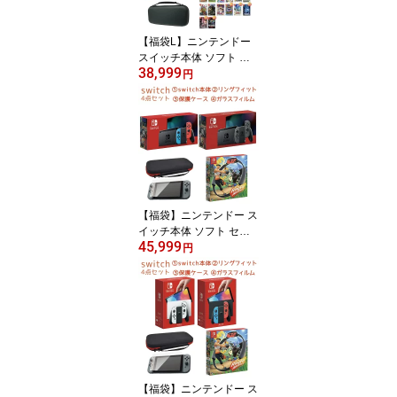
【福袋L】ニンテンドー
スイッチ本体 ソフト セ
38,999
ット Nintendo Switch lite
円
クリスマス プレゼント
選べるソフト スペシャル
スターター セット 送料
無料 クリスマス
【福袋】ニンテンドー ス
イッチ本体 ソフト セッ
45,999
ト Switch リングフィッ
円
ト アドベンチャー セッ
ト プレゼント 送料無料
バッテリー持続時間が長
くなった新モデル クリス
マス
【福袋】ニンテンドー ス