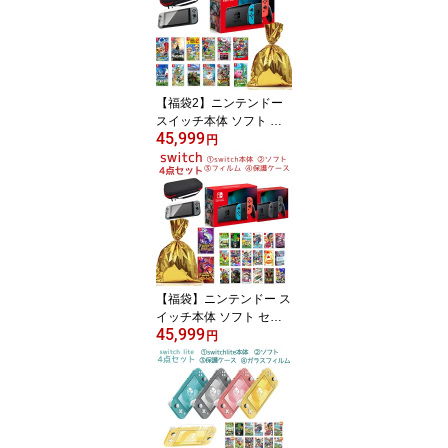
ターセット セット 送料
無料 クリスマス
【福袋2】ニンテンドー
スイッチ本体 ソフト セ
45,999
ット Nintendo Switch ク
円
リスマス プレゼント 選
べるソフト スペシャルス
ターターセット セット
送料無料 バッテリー持強
化版 クリスマス
【福袋】ニンテンドー ス
イッチ本体 ソフト セッ
45,999
ト Nintendo Switch プレ
円
ゼント 選べるソフト
スペシャルスターターセ
ット セット 送料無料 バ
ッテリー強化版 クリスマ
ス