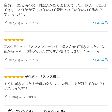
店舗印はあるものの日付記入がありませんでした。 購入日が証明
できないと保証が受けれないので管理されていないので残念で
す。 そうい
う
さらに表示
購入者
さん
2021/05/08
高校1年生のクリスマスプレゼントに購入させて頂きました。 以
前からSwitchは持っていたのですが壊れてしまい…SwitchLi
g
さらに表示
購入者
さん
2021/01/18
子供のクリスマス様に
すぐに届きました！子供のクリスマス様に。まだ渡してないです
が楽しみです！
Lunn
さん
2020/12/16
すべてのレビューを見る (
件)
26