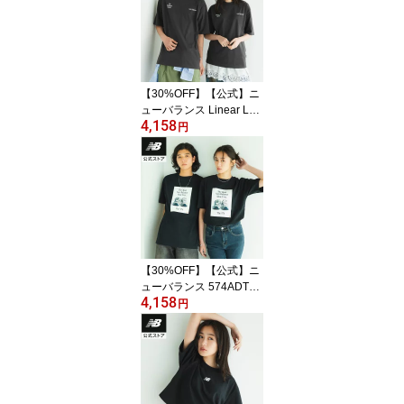
【30%OFF】【公式】ニ
ューバランス Linear Log
4,158
o T-Shirt アパレル Tシャ
円
ツ 半袖 運動 スポーツ カ
ジュアル 快適 ファッシ
ョン 屋内 屋外 贈り物 ギ
フト メンズ 男性
【30%OFF】【公式】ニ
ューバランス 574ADTシ
4,158
ャツ アパレル 半袖 カジ
円
ュアル 快適 屋内 屋外 メ
ンズ 男性 コットン