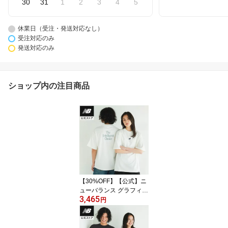
30
31
1
2
3
4
5
休業日（受注・発送対応なし）
受注対応のみ
発送対応のみ
ショップ内の注目商品
【30%OFF】【公式】ニ
ューバランス グラフィッ
3,465
クTシャツ アパレル 半袖
円
カジュアル 快適 屋内 屋
外 メンズ 男性 吸汗 速乾
ドライ リフレクト