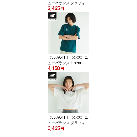
ューバランス グラフィッ
3,465
クTシャツ アパレル 半袖
円
カジュアル 快適 屋内 屋
外 メンズ 男性 吸汗 速乾
ドライ リフレクト
【30%OFF】【公式】ニ
ューバランス Linear Log
4,158
o T-Shirt アパレル Tシャ
円
ツ 半袖 運動 スポーツ カ
ジュアル 快適 ファッシ
ョン 屋内 屋外 贈り物 ギ
フト メンズ 男性
【30%OFF】【公式】ニ
ューバランス グラフィッ
3,465
クTシャツ アパレル 半袖
円
カジュアル 快適 屋内 屋