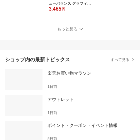
ューバランス グラフィッ
3,465
クTシャツ アパレル 半袖
円
カジュアル 快適 屋内 屋
外 レディース ウィメン
ズ 女性 吸汗 速乾 ドライ
もっと見る
リフレクト
ショップ内の最新トピックス
すべて見る
楽天お買い物マラソン
1日前
アウトレット
1日前
ポイント・クーポン・イベント情報
5日前