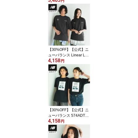
3,465
クTシャツ アパレル 半袖
円
カジュアル 快適 屋内 屋
外 メンズ 男性 吸汗 速乾
ドライ リフレクト
【30%OFF】【公式】ニ
ューバランス Linear Log
4,158
o T-Shirt アパレル Tシャ
円
ツ 半袖 運動 スポーツ カ
ジュアル 快適 ファッシ
ョン 屋内 屋外 贈り物 ギ
フト メンズ 男性
【30%OFF】【公式】ニ
ューバランス 574ADTシ
4,158
ャツ アパレル 半袖 カジ
円
ュアル 快適 屋内 屋外 メ
ンズ 男性 コットン