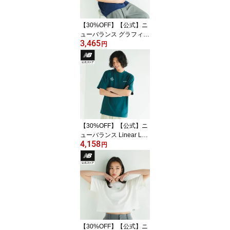
【30%OFF】【公式】ニ
ューバランス グラフィッ
3,465
クTシャツ アパレル 半袖
円
カジュアル 快適 屋内 屋
外 メンズ 男性 吸汗 速乾
ドライ リフレクト
【30%OFF】【公式】ニ
ューバランス Linear Log
4,158
o T-Shirt アパレル Tシャ
円
ツ 半袖 運動 スポーツ カ
ジュアル 快適 ファッシ
ョン 屋内 屋外 贈り物 ギ
フト メンズ 男性
【30%OFF】【公式】ニ