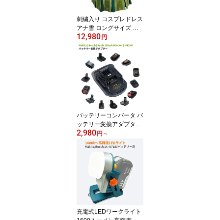
刺繍入り コスプレドレス
アナ雪 ロングサイズ ハ
12,980
ロウィン 仮装舞踏会衣装
円
戴冠式 プリンセス 立体
感 大人用 コスチューム
バッテリーコンバータ バ
ッテリー変換アダプター
2,980
1つのバッテリーを異な
円
～
る機種で使えるバッテリ
ー変換コネクター Makita
| Bosch | Ryobi | Black&
Decker | HiKOKI対応
充電式LEDワークライト