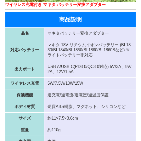
ワイヤレス充電付き マキタ バッテリー変換アダプター
商品説明
品名
マキタバッテリー変換アダプター
マキタ 18V リチウムイオンバッテリー (BL18
対応バッテリー
30/BL1840/BL1850/BL1860/BL1860Bなど) ※
ライトバッテリー非対応
USB A/USB C(PD3.0/QC3.0対応) 5V/3A、9V/
出力ポート
2A、12V/1.5A
ワイヤレス充電
5W/7.5W/10W/15W
保護機能
過充電/過電流/過電圧/過温度保護
ボディ材質
硬質ABS樹脂、マグネット、シリコンなど
サイズ
約11×7.5×3.6cm
重量
約110g