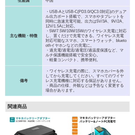
生産国
中国
・USB-AとUSB-C(PD3.0/QC3.0対応)のデュア
ル出力ポート搭載で、スマホやタブレットを
同時に急速充電可能。出力は5V/3A、9V/2A、
12V/1.5Aに対応。
・5W/7.5W/10W/15Wのワイヤレス充電に対応
主な機能・特徴
し、置くだけで充電できる。ワイヤレス充電
対応可能なスマホ、スマートウォッチ、blueto
othイヤホンなどの充電に。
・過充電/過電流/過電圧/過温度保護など、マ
ルチ保護機能搭載で安全安心。
・軽量コンパクト、携帯便利。
・ワイヤレス充電の際に、スマホカバーを外
してから充電してください。すべてのワイヤ
備考
レス充電機種に対応する保証がありません。
・商品の仕様、外観などは予告なく変更する
場合があります。
関連商品