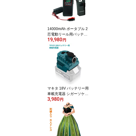
14000mAh ポータブル 2
芯電動リール用バッテリ
19,980
ー パナソニックセル採用
円
高品質 液晶画面 多重保
護機能 IPX6防水 日本語
取扱説明書付き
マキタ 18V バッテリー用
車載充電器 シガーソケッ
3,980
ト カーチャージャー US
円
B-A/Type-C ダブルポー
ト PD3.0/QC3.0規格 2台
同時充電 急速充電