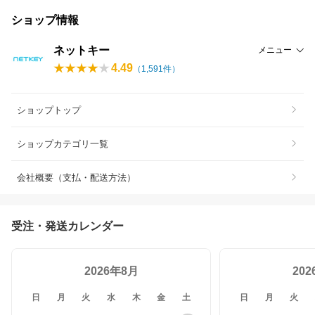
ショップ情報
ネットキー
メニュー
4.49
（
1,591
件）
ショップトップ
ショップカテゴリ一覧
会社概要（支払・配送方法）
受注・発送カレンダー
2026年8月
20
日
月
火
水
木
金
土
日
月
火