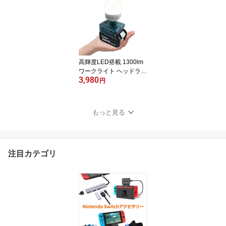
床やOA機器の掃除 幅広
く応用性
高輝度LED搭載 1300lm
ワークライト ヘッドライ
3,980
ト 明るさ微調整可 マキ
円
タ14.4V/18Vバッテリー
用 非常用ライト 防災ラ
イト LED懐中電灯 アウ
もっと見る
トドアライト
注目カテゴリ