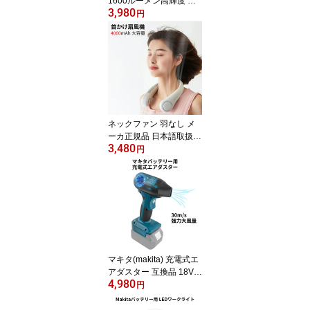
1600ルーメン高輝度 明
3,980
るさ3段調節 壁につける
円
マグネット搭載 マキタ/
ボッシュ14.4v/18vバッ
テリー用 非常用ライト
防災ライト LEDランタン
防災グッズ 長時間連続点
灯 地震や災害の備え レ
ジャー/キャンプ/登山な
どのアウトドアにも役に
ネックファン 羽なし メ
立つ
ーカ正規品 日本語取扱説
3,480
明書付き 4000mAh 大容
円
量電池内蔵 最大16時間
動作 静音 首かけ ネック
ファン ネッククーラー
ネック冷却ファン 熱中症
対策 マスク着用の職場環
境を快適に ハンズフリー
両手解放 USB充電 ポー
タブル 軽量小型
マキタ(makita) 充電式エ
アダスター 互換品 18Vリ
4,980
チウムイオン電池対応 1
円
30000rpm 大風量ハイパ
ワー 風速4段調節 除雪や