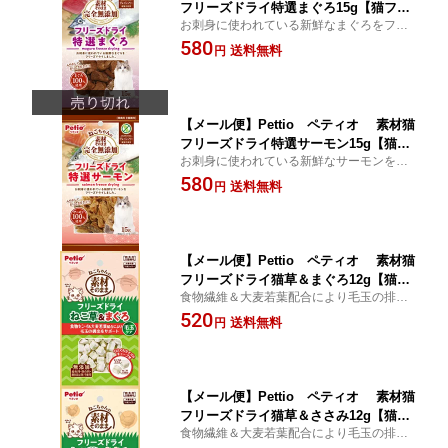
フリーズドライ特選まぐろ15g【猫フー
お刺身に使われている新鮮なまぐろをフリ
ド】【全猫種用】【間食用】【猫おや
ーズドライしました。
580
つ】
送料無料
円
【メール便】Pettio ペティオ 素材猫
フリーズドライ特選サーモン15g【猫フ
お刺身に使われている新鮮なサーモンをフ
ード】【全猫種用】【間食用】【猫おや
リーズドライしました。
580
つ】
送料無料
円
【メール便】Pettio ペティオ 素材猫
フリーズドライ猫草＆まぐろ12g【猫フ
食物繊維＆大麦若葉配合により毛玉の排出
ード】【全猫種用】【間食用】【猫おや
をサポート
520
つ】
送料無料
円
【メール便】Pettio ペティオ 素材猫
フリーズドライ猫草＆ささみ12g【猫フ
食物繊維＆大麦若葉配合により毛玉の排出
ード】【全猫種用】【間食用】【猫おや