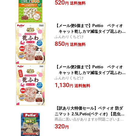
をサポート
520
つ】
送料無料
円
【メール便6個まで】Pettio ペティオ
キャット乾しカマ減塩タイプ花ふわか
ふんわりくちどけ
に味20g【猫フード】【全猫種用】【間
850
食用】【猫おやつ】
送料無料
円
【メール便2個まで】Pettio ペティオ
キャット乾しカマ減塩タイプ花ふわか
ふんわりくちどけ
に味60g【猫フード】【全猫種用】【間
1,130
食用】【猫おやつ】
送料無料
円
【訳あり大特価セール】ペティオ 防ダ
ニマット 2.5LPetio(ペティオ) 【昆虫】
商品に黒い点がありますが問題ございませ
【昆虫マット】【成虫カブトムシ】【カ
ん。返品交換はできかねます。
320
ブトムシ】【クワガタ】【昆虫用品】※
円
梱包サイズによりこちらで運送業者を決