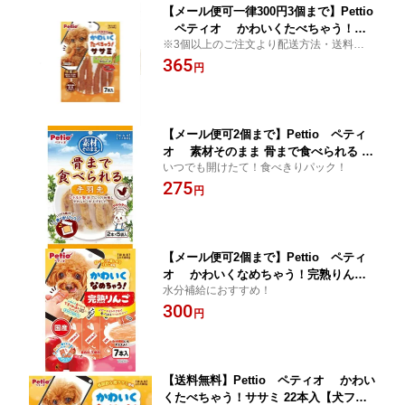
【メール便可一律300円3個まで】Pettio
ペティオ かわいくたべちゃう！サ
※3個以上のご注文より配送方法・送料を変
サミ 7本入【犬フード】【全犬種用】
更させていただきます。ご了承くださいま
365
【間食用】【犬おやつ】
円
せ。
【メール便可2個まで】Pettio ペティ
オ 素材そのまま 骨まで食べられる 手
いつでも開けたて！食べきりパック！
羽先 2本×5袋入【犬フード】【全犬種
275
用】【間食用】【犬おやつ】
円
【メール便可2個まで】Pettio ペティ
オ かわいくなめちゃう！完熟りんご7
水分補給におすすめ！
本入【犬フード】【全犬種用】【間食
300
用】【犬おやつ】
円
【送料無料】Pettio ペティオ かわい
くたべちゃう！ササミ 22本入【犬フー