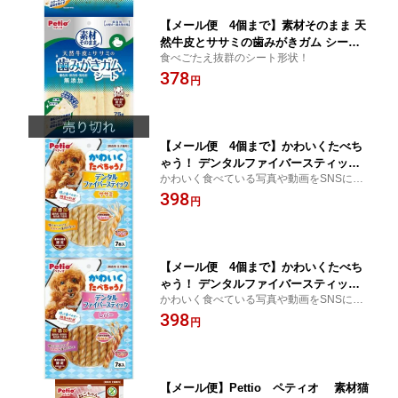
【メール便 4個まで】素材そのまま 天
然牛皮とササミの歯みがきガム シート 7
食べごたえ抜群のシート形状！
5g【犬用】【犬オヤツ】【犬間食】【ガ
378
ム】
円
【メール便 4個まで】かわいくたべち
ゃう！ デンタルファイバースティック
かわいく食べている写真や動画をSNSにア
ササミ 7本入【犬用】【犬オヤツ】【犬
ップしよう！
398
間食】【ガム】
円
【メール便 4個まで】かわいくたべち
ゃう！ デンタルファイバースティック
かわいく食べている写真や動画をSNSにア
レバー 7本入【犬用】【犬オヤツ】【犬
ップしよう！
398
間食】【ガム】
円
【メール便】Pettio ペティオ 素材猫