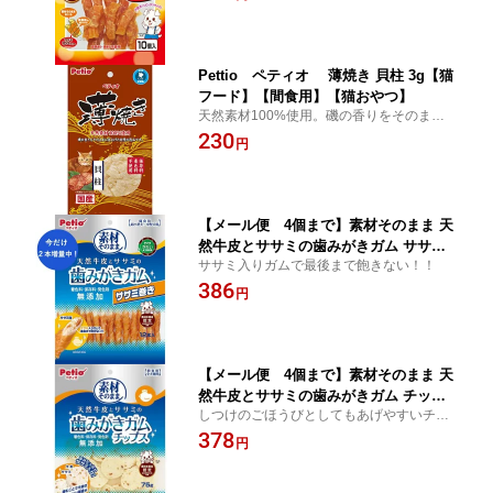
Pettio ペティオ 薄焼き 貝柱 3g【猫
フード】【間食用】【猫おやつ】
天然素材100%使用。磯の香りをそのままに
仕上げた自慢の逸品。
230
円
【メール便 4個まで】素材そのまま 天
然牛皮とササミの歯みがきガム ササミ
ササミ入りガムで最後まで飽きない！！
巻き 14本入り(12本+2本)【犬用】【犬
386
オヤツ】【犬間食】【ガム】
円
【メール便 4個まで】素材そのまま 天
然牛皮とササミの歯みがきガム チップ
しつけのごほうびとしてもあげやすいチッ
ス 75g【犬用】【犬オヤツ】【犬間食】
プス形状
378
【ガム】
円