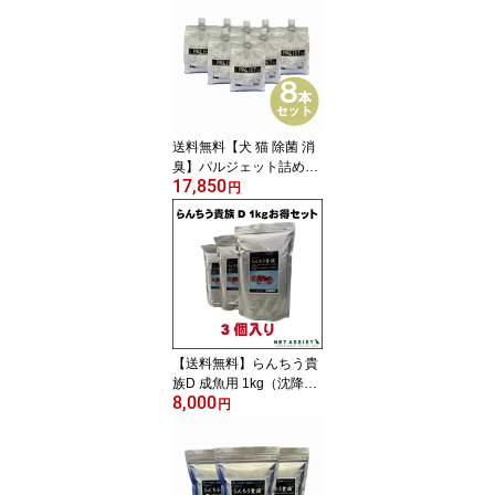
品】【小動物】
送料無料【犬 猫 除菌 消
臭】パルジェット詰め替
17,850
え 8個セット (1000ml×8
円
【犬用品】【猫用品】
【小動物】
【送料無料】らんちう貴
族D 成魚用 1kg（沈降性)
8,000
3個セット【金魚フー
円
ド】【観賞魚】【どじょ
う研究所】