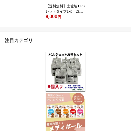
【送料無料】土佐姫 D ペ
レットタイプ1kg 沈下
8,000
タイプ 3個セット【金
円
魚フード】【観賞魚】
【どじょう養殖研究所】
注目カテゴリ