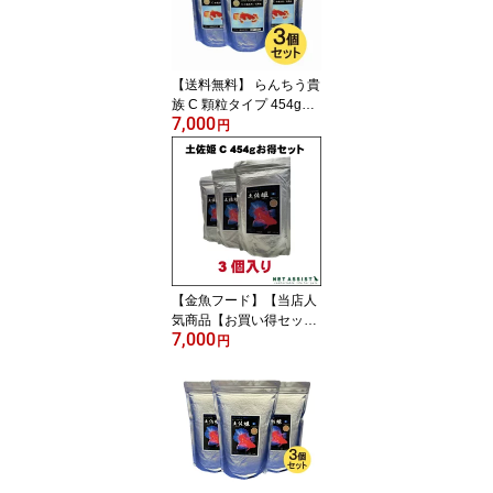
【送料無料】 らんちう貴
族 C 顆粒タイプ 454g
7,000
3個セット【金魚フー
円
ド】【観賞魚】【どじょ
う養殖研究所】
【金魚フード】【当店人
気商品【お買い得セッ
7,000
ト】土佐姫 C 顆粒タ
円
イプ 454g 3個セット
【観賞魚】【どじょう研
究所】