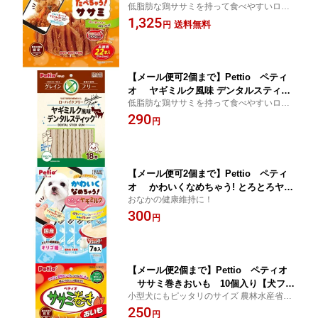
低脂肪な鶏ササミを持って食べやすいロー
ド】【全犬種用】【間食用】【犬おや
ル形状に仕上げました！
1,325
つ】
送料無料
円
【メール便可2個まで】Pettio ペティ
オ ヤギミルク風味 デンタルスティッ
低脂肪な鶏ササミを持って食べやすいロー
ク グレインフリー 18本入【犬フード】
ル形状に仕上げました！
290
【全犬種用】【間食用】【犬おやつ】
円
【メール便可2個まで】Pettio ペティ
オ かわいくなめちゃう! とろとろヤギ
おなかの健康維持に！
ミルク 7本入【犬フード】【全犬種用】
300
【間食用】【犬おやつ】
円
【メール便2個まで】Pettio ペティオ
ササミ巻きおいも 10個入り【犬フー
小型犬にもピッタリのサイズ 農林水産省認
ド】【全犬種用】【間食用】【犬おや
定 犬用
250
つ】
円