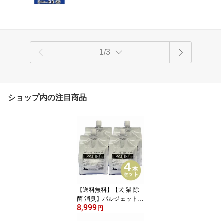
めさせていただきます。
1/3
ショップ内の注目商品
【送料無料】【犬 猫 除
菌 消臭】パルジェット詰
8,999
め替え 4個セット (1000
円
ml×4)【犬用品】【猫用