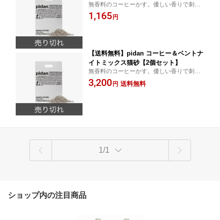
無香料のコーヒーかす。優しい香りで刺激
なし。
1,165
円
【送料無料】pidan コーヒー＆ベントナ
イトミックス猫砂【2個セット】
無香料のコーヒーかす。優しい香りで刺激
なし。
3,200
送料無料
円
1/1
ショップ内の注目商品