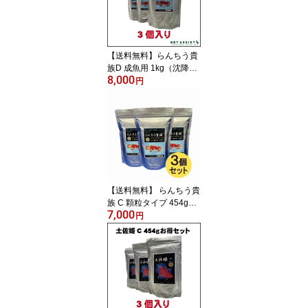
【送料無料】らんちう貴
族D 成魚用 1kg（沈降性)
8,000
3個セット【金魚フー
円
ド】【観賞魚】【どじょ
う研究所】
【送料無料】 らんちう貴
族 C 顆粒タイプ 454g
7,000
3個セット【金魚フー
円
ド】【観賞魚】【どじょ
う養殖研究所】