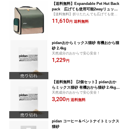
【送料無料】Expandable Pet Hut Back
pack 広げても使用可能2wayリュッ
【送料無料】折りたたんでも広げても使用
ク ピダン pidan 猫 犬 ペット用 折り
可能2wayリュック
11,610
たたみ ハウス型 トラベル リュック 2W
送料無料
円
AY タイプ 猫 キャリー 拡張可能 ペット
ハウス 通気性 防災 リュック 避難
pidanおからミックス猫砂 有機おから猫
砂 2.4kg
天然成分のおからで安心安全！
1,229
円
【送料無料】【2個セット】pidanおか
らミックス猫砂 有機おから猫砂 2.4kg×
天然成分のおからで安心安全！
2個
3,200
送料無料
円
pidan コーヒー＆ベントナイトミックス
猫砂