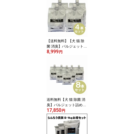
【送料無料】【犬 猫 除
菌 消臭】パルジェット詰
8,999
め替え 4個セット (1000
円
ml×4)【犬用品】【猫用
品】【小動物】
送料無料【犬 猫 除菌 消
臭】パルジェット詰め替
17,850
え 8個セット (1000ml×8
円
【犬用品】【猫用品】
【小動物】