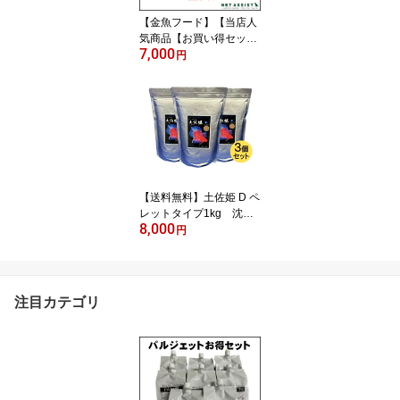
【金魚フード】【当店人
気商品【お買い得セッ
7,000
ト】土佐姫 C 顆粒タ
円
イプ 454g 3個セット
【観賞魚】【どじょう研
究所】
【送料無料】土佐姫 D ペ
レットタイプ1kg 沈下
8,000
タイプ 3個セット【金
円
魚フード】【観賞魚】
【どじょう養殖研究所】
注目カテゴリ