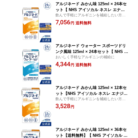
アルジネード みかん味 125ml × 24本セ
ット【 NHS アイソカル ネスレ エナジ
飲んで手軽にアルギニンを補給したい方に
ー エナジードリンク アルギニン アルギ
ネスレのアルギニン&ビタミン・ミネラルド
7,056
ニン飲料 アルギニンドリンク アルギニ
送料無料
円
リンク
ンサプリ 滋養 アミノ酸 亜鉛 鉄分 ビタ
ミン 介護 介護食】
アルジネード ウォーター スポーツドリ
ンク風味 125ml × 24本セット【 NHS ア
おいしく手軽なアルギニンの補給に
イソカル ネスレ エナジー エナジードリ
4,344
ンク アルギニン アルギニン飲料 アルギ
送料無料
円
ニンドリンク サプリメント アルギニン
サプリ 滋養 アミノ酸 亜鉛 鉄分 介護 介
護食】
アルジネード みかん味 125ml × 12本セ
ット【NHS アイソカル ネスレ エナジー
飲んで手軽にアルギニンを補給したい方に
エナジードリンク アルギニン アルギニ
ネスレのアルギニン&ビタミン・ミネラルド
3,528
ン飲料 アルギニンドリンク アルギニン
円
リンク
サプリ 滋養 アミノ酸 亜鉛 鉄分 ビタミ
ン 介護 介護食 栄養補助食品】
アルジネード みかん味 125ml × 36本セ
ット【送料無料】【 NHS アイソカル ネ