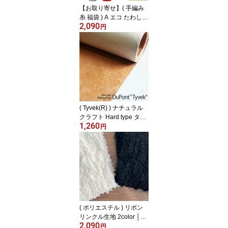
【お取り寄せ】( 手編み
糸 福袋 ) A エコ たわし
2,090
糸 40g x 10個 x 糸切りバ
円
サミx レースかぎ針 セッ
ト │ Eco Scrubby 10boll
pack 毛糸福袋 ※クーポ
ン利用不可
( Tyvek(R) ) ナチュラル
クラフト Hard type タイ
1,260
ベック(R) │ デュポン(T
円
M)タイベック(R)に印刷
【 商用利用可 】
( ポリエステル ) リボン
リンクル生地 2color │幅
2,090
120cm 【 商用利用可 】
円