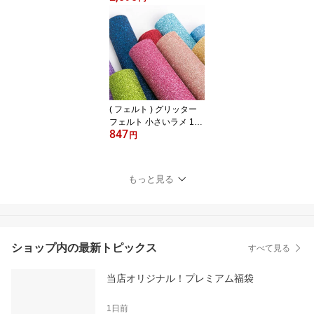
【 お取り寄せ色有 】
( フェルト ) グリッター
フェルト 小さいラメ 14c
847
olor │ 21cm x 30cm 厚手
円
2mm【 商用利用可 】【
推し活 応援うちわ ラメ
が落ちにくい 】
もっと見る
ショップ内の最新トピックス
すべて見る
当店オリジナル！プレミアム福袋
1日前