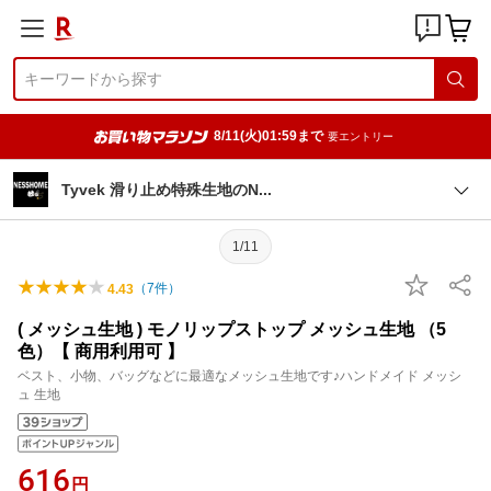
8/11(火)01:59まで
要エントリー
Tyvek 滑り止め特殊生地の
N
1/11
（
7
件）
4.43
( メッシュ生地 ) モノリップストップ メッシュ生地 （5
色）【 商用利用可 】
ベスト、小物、バッグなどに最適なメッシュ生地です♪ハンドメイド メッシ
ュ 生地
616
円