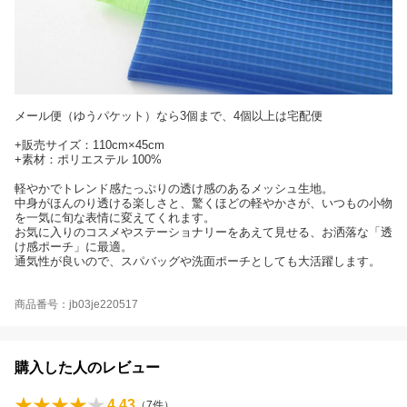
メール便（ゆうパケット）なら3個まで、4個以上は宅配便
+販売サイズ：110cm×45cm
+素材：ポリエステル 100%
軽やかでトレンド感たっぷりの透け感のあるメッシュ生地。
中身がほんのり透ける楽しさと、驚くほどの軽やかさが、いつもの小物
を一気に旬な表情に変えてくれます。
お気に入りのコスメやステーショナリーをあえて見せる、お洒落な「透
け感ポーチ」に最適。
通気性が良いので、スパバッグや洗面ポーチとしても大活躍します。
商品番号：jb03je220517
購入した人のレビュー
4.43
（
7
件）