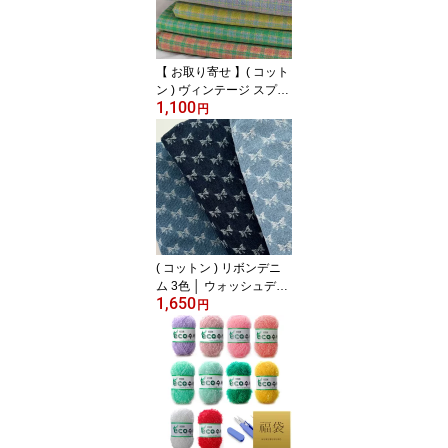
【 お取り寄せ 】( コット
ン ) ヴィンテージ スプリ
1,100
ング チェック ウォッシ
円
ング コットン 5種類 │ 1
60cm大幅 【 商用利用可
】
( コットン ) リボンデニ
ム 3色 │ ウォッシュデニ
1,650
ム【 商用利用可 】【 お
円
取り寄せ色有 】