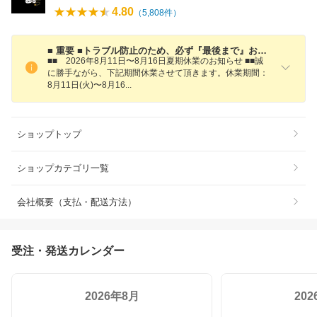
4.80
（
5,808
件）
■ 重要 ■トラブル防止のため、必ず『最後まで』お読みください。
■■ 2026年8月11日〜8月16日夏期休業のお知らせ ■■誠
に勝手ながら、下記期間休業させて頂きます。休業期間：
8月11日(火)〜8月1
6
ショップトップ
ショップカテゴリ一覧
会社概要（支払・配送方法）
受注・発送カレンダー
2026年8月
20