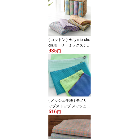
( コットン ) Holy mix che
ck(ホーリーミックスチェ
935
ック) リップル コットン
円
│ 8種類 大幅140cm 【 商
用利用可 】
( メッシュ生地 ) モノリ
ップストップ メッシュ生
616
地 （5色）【 商用利用可
円
】