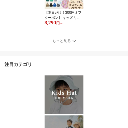
通勤 コンパクト プレゼ
ント ギフト 旅行バッグ
【本日だけ！300円オフ
夏
クーポン】 キッズ リュ
3,290
ック 子供 子ども 女の子
円
～
男の子 園児 保育園 洗え
る オーシャンアンドグラ
ウンド 10l 8l 14l 13リッ
もっと見る
トル リュックサイズ 表
リュックサック 3歳 ベル
ト ハーネス 通園 小学生
小学校 幼稚園 ocean&gr
注目カテゴリ
ound 夏