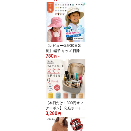
け付きき 水遊び 女の子
男の子 ゴム付き ゴムひ
も UVカット 首付き ブラ
ンド セール 紐付き子供
UVカット 保育園 キャッ
プ メッシュ カット 小学
生 あご ストラップ 54 56
ベビー 夏
【レビュー保証30日延
長】 帽子 キッズ 日除け
780
付き 保冷剤入れ 女の子
円
～
男の子 ベビー 紐付き ゴ
ム付き キャップ ゴムひ
も UVカット 保育園 日よ
け メッシュ UV カット
小学生 あご ストラップ
涼しい 水陸両用 プール
日除け 子供 紫 川 サイズ
調整 54センチ 福袋lpc 夏
【本日だけ！300円オフ
クーポン】 化粧ポーチ
3,280
大容量 おしゃれ 持ち運
円
び バニティポーチ ブラ
シ入れ 小物入れ メイク
ポーチ 大きめ コスメボ