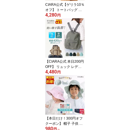
CIARA公式【ゲリラ10％
オフ】 トートバッグ 通
4,280
勤バッグ レディース ナ
円
イロン ファスナー付き a
4 ショルダーバッグ 通勤
ブランド 大学生 きれい
め 大きめ 軽量 大容量 お
しゃれ 軽い ポケット 斜
めがけ 2way サコッシュ
ショルダー 防花粉 上品
撥水加工 旅行バッグ 夏
【CIARA公式 本日200円
OFF】 リュック レディ
4,480
ース 軽量 撥水 通勤 きれ
円
いめ おしゃれ 小さめ CI
ARA公式 ミニリュック
ナイロン 大人 旅行 かわ
いい 大容量 軽い ナイロ
ン マザーズバッグ 通学
キャリーオンバッグ コン
パクト ブランド 旅行バ
ッグ プレゼント ギフト
【本日だけ！300円オフ
夏
クーポン】 帽子 子供 キ
980
ッズ 日よけ ハット 日除
円
～