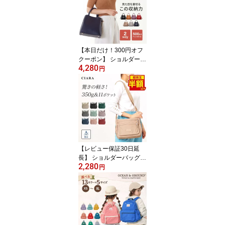
ックス 持ち歩き コスメ
ポーチ 仕切り 機能的 縦
型 ミニ 旅行 ポーチ バニ
ティ ブランド プレゼン
ト ギフト 夏 旅行ポーチ
【本日だけ！300円オフ
クーポン】 ショルダーバ
4,280
ッグ レディース 斜めが
円
け 大人 大きめ 軽量 ナイ
ロン 大容量 上品 ミニト
ート 通勤 仕切り 入学式
卒業式 フォーマル ブラ
ンド 小さい 軽い トート
バッグ ファスナー付き
合皮 レザー調 肩掛け プ
レゼント ギフト 夏
【レビュー保証30日延
長】 ショルダーバッグ
2,280
レディース 斜めがけ 大
円
人 軽量 小さめ 大きめ 上
品 大容量 多収納 ポケッ
ト いっぱい ブランド ナ
イロン 撥水 軽い 布 ボッ
クス型 旅行 ミニバッグ
トラベル ファスナー付