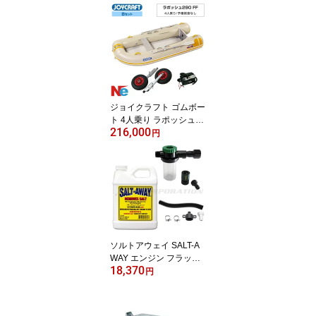
ンジ レッド 水難救助
レスキュー 救助用ボート
ジョイクラフト ゴムボー
ト 4人乗り ラポッシュ29
216,000
0 FF (JSL-290FF) リジッ
円
ドフレックス Bセット ジ
ョイクラフト×ネオネッ
トコラボ JOYCRAFT
ソルトアウェイ SALT-A
WAY エンジン フラッシ
18,370
ング シードゥー スパー
円
ク 原液946ml 専用ミキサ
ー フラッシュキット