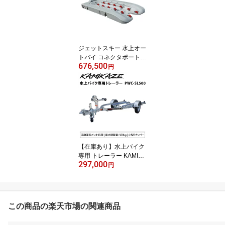
ジェットスキー 水上オー
トバイ コネクタポート 6
676,500
XL
円
【在庫あり】水上バイク
専用 トレーラー KAMIKA
297,000
ZE PWC-SL500 ジェッ
円
トスキー マリンジェット
この商品の楽天市場の関連商品