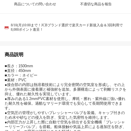
商品についての問い合わせ
不適切な商品を報告
8/10(月)10:00まで！JCBブランド選択で楽天カード新規入会＆3回利用で
8,000ポイント進呈！
商品説明
■長さ：1500mm
■直径：450mm
■カラー：ネイビー
■素材：PVC
●接合部の内部は熱溶着技術により完全密閉の空気室を形成し、その上
から外側表面に接着層と補強材を追加。多層構造によって剥離リスクを
抑え、優れた耐久性を実現しています。
●厚みのある1.2mmPVC素材を使用し、摩耗・擦れ・紫外線に強い優れ
た耐久性を確保。過酷なマリーナ環境でも安心して長期間使用できま
す。
●空気圧の管理がしやすいプレッシャーバルブを装備。キャップ付きの
ため水や砂などの侵入を防ぎ、安定した気密性を維持します。
●内部圧力が上昇した際に自動で空気を排出する安全機構「プレッシャ
ーリリーフバルブ」を搭載。船体接触や気温上昇による過加圧を防ぎ、