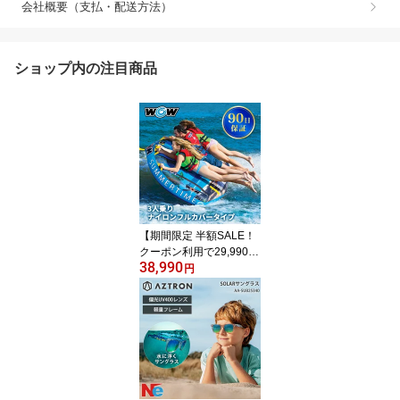
会社概要（支払・配送方法）
ショップ内の注目商品
【期間限定 半額SALE！
クーポン利用で29,990
38,990
円】＼大特価SALE中／
円
バナナボート トーイング
チューブ WOW ワオ 3人
乗り サマータイム