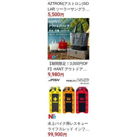
AZTRON(アストロン)SO
LAR ソーラーサングラス
5,500
Boy's
円
【期間限定！3,000円OF
F】HANT アウトドアバ
9,980
ッグ 防水 トートバッグ
円
大容量 キャンプ レジャ
ー 海 プール 釣り バッグ
メンズ レディース
水上バイク用レスキュー
ライフスレッド インフレ
99,900
ータブル イエロー オレ
円