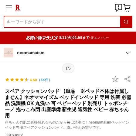
8/11(火)01:59まで
要エントリー
neomamaism
1/5
（
44
件）
4.68
スペア クッションパッド 【単品 ※ベッド本体は付属し
ません】ネオママイズム ベッドインベッド 専用 洗替 必需
品 洗濯機 OK 丸洗い 可 ベビーベッド 別売り トッポンチ
ーノ 抱っこ布団 出産準備 新生児 通気性 ベビー 赤ちゃん
用
赤ちゃんの肌に直接触れるものだから毎日清潔に！neomamaismベッドイン
ベッド専用スペアクッションパッド。洗い替え必需品です。