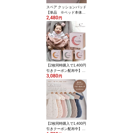
スペア クッションパッド
【単品 ※ベッド本体は
2,480
付属しません】ネオママ
円
イズム ベッドインベッド
専用 洗替 必需品 洗濯機
OK 丸洗い 可 ベビーベッ
ド 別売り トッポンチー
ノ 抱っこ布団 出産準備
新生児 通気性 ベビー 赤
ちゃん 用
【2枚同時購入で1,400円
引きクーポン配布中】ネ
3,080
オママイズム 無地カラー
円
おくるみ ケープ ふんわ
り オーガニックコットン
100% モスリンコットン
大判サイズ 120cm×120c
m ベビー ギフト 出産祝
い 化粧箱入り スワドル
くすみカラー オシャレ
【2枚同時購入で1,400円
引きクーポン配布中】キ