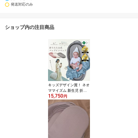
発送対応のみ
ショップ内の注目商品
キッズデザイン賞！ ネオ
ママイズム 新生児 折り
15,750
たたみ ベッドインベッド
円
使用月齢：新生児〜18ヶ
月 送料無料 ベビーベッ
ド 洗濯機丸洗いOK 軽量
携帯用バッグ付き ギフト
出産祝い クーファン ベ
ビー布団 ベットインベッ
ト neomamaism