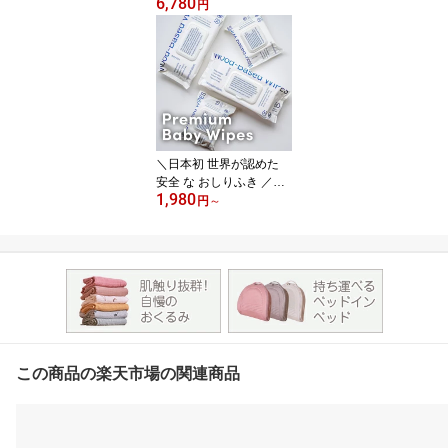
6,780
ッズデザイン賞2024年受
円
賞！New 冬用 スリーパ
ー 冬 長袖 綿100 冬 袖付
袖あり (袖取り外し可能)
中綿入り あたたかい 冬
用 コットン モスリンコ
ットン ベビー 子供 キッ
ズ 4サイズ neomamaism
ネオママイズム
＼日本初 世界が認めた
安全 な おしりふき ／高
1,980
級 ギフト 出産祝い EWG
円
～
認証取得 ネオママイズム
【Wood-Based WIPES】
厚手 大判 蓋付き 優しい
おしり拭き ギフト おし
りふきギフト 内祝い 出
産内祝い 無添加 低刺激
安心 プレゼント お祝い
返し
この商品の楽天市場の関連商品