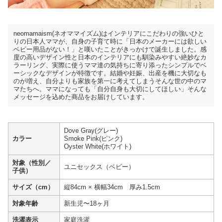
neomamaism(ネオママイズム)はインテリアにこだわりの強いひと
りの日本人ママが、自身の子育て時に「日本のメーカーには欲しい
ベビー用品がない！」と嘆いたことがきっかけで誕生しました。感
度の高いデザイン性と日本のインテリアにも馴染みやすい絶妙なカ
ラーリング、実際に使うママ達の気持ちに寄り添ったシンプルでベ
ーシックなデザインが特徴です。結婚や妊娠、出産を機に大切なも
のが増え、自分よりも家族を第一に考えてしまうそんな世の中のマ
マたちへ。ママになっても「自分自身も大切にしてほしい」そんな
メッセージを込めた商品をお届けしています。
Dove Gray(グレー)
カラー
Smoke Pink(ピンク)
Oyster White(ホワイト)
対象（性別／
ユニセックス（ベビー）
子供）
サイズ（cm）
縦84cm × 横幅34cm 厚み1.5cm
対象年齢
新生児〜18ヶ月
洗濯表示
家庭洗濯