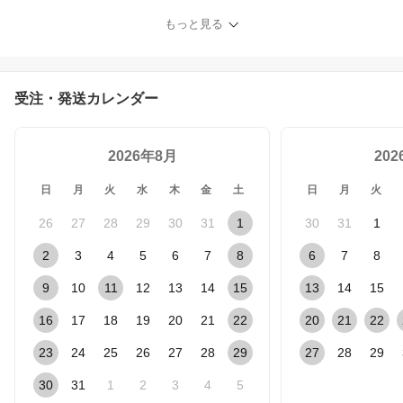
刺激 栄養 生気 拭き取り
もっと見る
しっとり おうち美容 パ
ッドマスク ナイアシン
トーンアップ 艶肌 キメ
肌 ツヤ トナーパッド 韓
受注・発送カレンダー
国コスメ
2026年8月
20
日
月
火
水
木
金
土
日
月
火
26
27
28
29
30
31
1
30
31
1
2
3
4
5
6
7
8
6
7
8
9
10
11
12
13
14
15
13
14
15
16
17
18
19
20
21
22
20
21
22
23
24
25
26
27
28
29
27
28
29
30
31
1
2
3
4
5