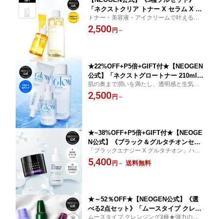
「ネクストクリア トナー X セラム X ア
トナー・美容液・アイクリームで叶える、
イクリーム」保湿 透明感 生気 くすみケ
うるおい満ちるクリアツヤ肌ケア。
2,500
ア 肌トーンアップ ハリ 毛穴 活力 ビタ
円
～
ミン 栄養補給 保湿 キメ くすみ クリア
肌 なめらか肌 しっとり 高機能 低刺激
水光肌 韓国コスメ
★22%OFF+P5倍+GIFT付★【NEOGEN
公式】「ネクストグロートナー 210ml/
肌の奥まで潤いを満たし、透明感と生気に
セラム 32ml/クリーム 50ml)」トナー 化
満ちた水光肌へと導くネクストグロー メイ
2,500
粧水 セラム 美容液 クリーム 基礎化粧
円
～
ク前にも夜のケアにもおすすめ！#化粧ノリ
品 くすみ コラーゲン ビタミン 毛穴 引
がいい
き締め 活力 ナイアシンアミド なめらか
しっとり 開き毛穴 スキンケア 韓国 コ
スメ
★~38%OFF+P5倍+GIFT付★【NEOGE
N公式】《ブラック＆グルタチオンセッ
「ブラックエナジー X グルタチオン」ハ
ト》「ブラックエナジークリーム X グ
リ、ツヤ、透明感。肌に“元気”をチャージ！
5,400
ルタチオン100ブライトアンプル 】高濃
送料無料
円
～
度 透明感 生気 くすみ ハリ 保湿 乾燥 肌
荒れ 栄養 敏感 水分 弾力 ビタミン ナイ
アシン プロポリス ヒアルロン 韓国コス
メ
★～52％OFF★【NEOGEN公式】《選
べる2点セット》「ムースタイプ クレン
ムースタイプ クレンジング3種★弾力のあ
ジング3種」 敏感肌 美容 ツヤ 老廃物 肌