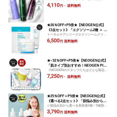
るバブルピーリングムースで、角質をきれ
4,110
のキメ 化粧 毛穴 弾力 角質 皮脂 フェイ
送料無料
円
～
いにしすべすべの肌へ
スケア スキンケア 水分 洗顔 鎮静 バブ
ル ピーリング もっちり しっとり なめ
らか 肌ケア 韓国コスメ 化粧品
★26％OFF+P5倍★【NEOGEN公式】
《3点セット》「エクソソーム2種 ＋ BH
トータルケアシリーズエクソソームクリー
Aパッド」保湿 肌バリア 肌鎮静 クリー
ム＆シートマスク＋BHAイレイザーパッド
6,500
ム 低刺激 乾燥肌 肌荒れ 肌トラブル 敏
送料無料
円
セット
感肌 弾力 もっちり インナードライ ス
キンケア 韓国 スキンケア ヒアルロン酸
ペプチド シートマスク 拭き取りパッド
★~32％OFF+P5倍★【NEOGEN公式】
「肌タイプ別おすすめ！NEOGEN PICK
《NEOGENのスタッフたちはどんな製品使
SET 4 TYPES」ラッキーボックス スキ
ってる？》 肌タイプ別オススメセット紹介
7,250
ンケア ドクダミ 化粧水 ブライトニング
送料無料
円
～
＆お得にゲット！
毛穴 保湿 バクチオール 韓国コスメ 韓
国スキンケア 美肌 コラボ クーポン コ
ラボ 福袋 乾燥肌 インナードライ
★25％OFF＋P5倍★【NEOGEN公式】
《選べる2点セット》「肌悩み別から選
☆肌悩み別から選べる美容液3種！5種類の
べる リアルセラム 30ml 3種」美容液 エ
植物由来成分で潤いたっぷり！
3,790
ッセンス 弾力 うるおい スキンケア ビ
送料無料
円
タミン 韓国 コスメ ビタミン 低刺激 し