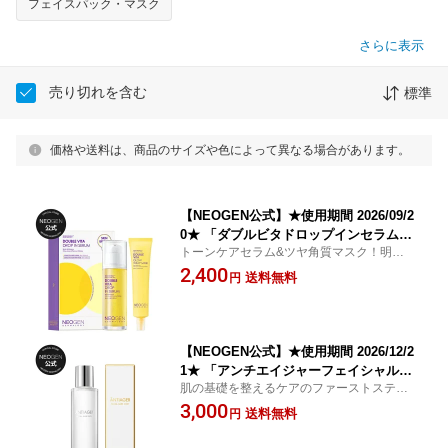
フェイスパック・マスク
さらに表示
売り切れを含む
標準
価格や送料は、商品のサイズや色によって異なる場合があります。
【NEOGEN公式】★使用期間 2026/09/2
0★ 「ダブルビタドロップインセラム＋
トーンケアセラム&ツヤ角質マスク！明るく
グローラップマスク企画セット(50ml+4
輝くツヤ肌を作るダブルビタ2点セット◎
2,400
0ml)」 美容液 キメ ツヤ くすみケア 保
送料無料
円
湿 角質 高保湿 うるおい ツヤ 肌の 浸透
弾力 くすみ除去 色素沈着 韓国コスメ
【NEOGEN公式】★使用期間 2026/12/2
1★ 「アンチエイジャーフェイシャルベ
肌の基礎を整えるケアのファーストステッ
ースコート 140ml」 美容液 キメ ツヤ
プベース
3,000
くすみケア 高保湿 うるおい ふっくら
送料無料
円
肌の 浸透 弾力 水分 韓国コスメ エイジ
ング アラサー アラフォー サンキューク