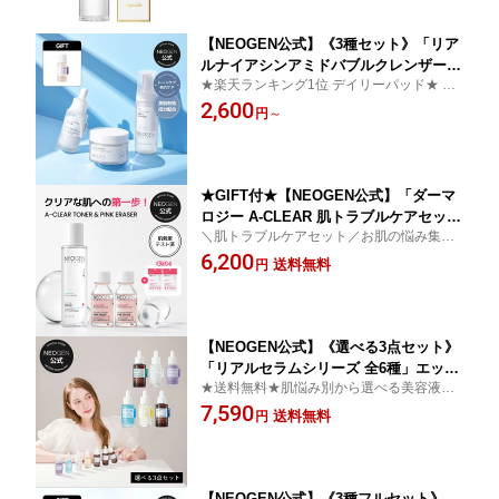
ーポン
【NEOGEN公式】《3種セット》「リア
ルナイアシンアミドバブルクレンザーX
★楽天ランキング1位 デイリーパッド★ 洗
デイリーマスクXセラム」パッド マスク
う・満たす・集中ケア。ナイアシンアミド
2,600
パック 洗顔 引き締め 保湿 水分 低刺激
円
～
で輝く白もちツヤ肌へ！
栄養 ふき取り しっとり パッドマスク
ナイアシンアミド トーンアップ 艶肌 ツ
ヤ もち肌 韓国コスメ
★GIFT付★【NEOGEN公式】「ダーマ
ロジー A-CLEAR 肌トラブルケアセット
＼肌トラブルケアセット／お肌の悩み集中
(トナー150ml X ピンクイレイザー15ml*
ケア★
6,200
2EA)】 赤み にきび 敏感肌 低刺激 角質
送料無料
円
スポット ティーツリー テカリ エイジン
グケア トラブル スキンケア ニキビ跡
乾燥 毛穴 韓国コスメ
【NEOGEN公式】《選べる3点セット》
「リアルセラムシリーズ 全6種」エッセ
★送料無料★肌悩み別から選べる美容液6
ンス 弾力 うるおい ビタミンC 低刺激
種！
7,590
しっとり 美容 乾燥肌 敏感肌 コラーゲ
送料無料
円
ン レチノール バクチオール ペプチド
ナイアシンアミド バクチオール 低刺激
韓国コスメ スキンケア
【NEOGEN公式】《3種フルセット》