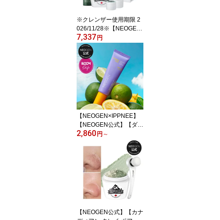
肌 ツヤ トナーパッド
※クレンザー使用期限 2
026/11/28※【NEOGEN
7,337
公式】【ネオゼン 毛穴 Z
円
ERO SET】毛穴 黒ずみ
毛穴の汚れ 毛穴の開き
おまけ 皮脂 角質 バブル
ムース ピーリング ゴマ
ージュ 敏感肌 フェイス
ジェルクリーム クレイマ
スク クレイパック もっ
ちり 韓国 スキンケア コ
【NEOGEN×IPPNEE】
スメ ファヘ
【NEOGEN公式】【ダブ
2,860
ルビタ ウォータリー サ
円
～
ンセラム】トラネキサム
酸 ナイアシンアミド ビ
タミンC誘導体 サンクリ
ーム 日焼け止め クリー
ム サンエッセンス 敏感
肌 韓国 コスメ 紫外線 U
Vカット くすみ ネオゼン
イプニー コラボ
【NEOGEN公式】【カナ