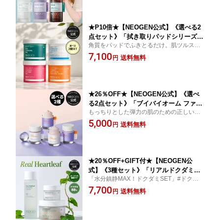
っとり 美容 乾燥肌 敏感肌 コラーゲ
ン 韓国コスメ レチノール
★P10倍★【NEOGEN公式】《選べる2
点セット》「拭き取りパッドシリーズ
角質をパッドでふきとるだけ。肌ツルスベ
全4種」トナーパッド 拭き取り 角質 保
透明感UP★ 翌日の化粧のりがすごい！悩み
7,100
湿 毛穴 汚れ 鎮静 肌荒れ 低刺激 弱酸性
送料無料
円
別選んで使うデイリーパッド
皮脂 テカリ防止 化粧水 ピーリング リ
ムーバーパッド メイク落とし 化粧落と
し クレンジング 韓国コスメ
★26％OFF★【NEOGEN公式】《選べ
る2点セット》「ブイバイオーム ファー
もっちりとした弾力の肌のための正しい保
ミング&スージング クリーム」フェイス
湿ケア☆
5,000
クリーム コラーゲン ビタミン ヒアルロ
送料無料
円
ン酸 水分 生気 保湿 弾力 もちもち しっ
とり リラックス マッサージ スキンケア
韓国コスメ
★20％OFF+GIFT付★【NEOGEN公
式】《3種セット》「リアルドクダミデ
「水分鎮静MAX！ドクダミSET」#ドクダミ
イリーマスク＆トナー＆クリーム」保湿
水88％含有 #トナーエッセンス # 集中鎮静
7,700
パッド 鎮静 ふき取り 部分パック 低刺
送料無料
円
水分ケア ゆらぎやすい肌をやさしく包み込
激 乾燥肌 肌荒れ トラブル 敏感肌 さっ
み、みずみずしく落ち着いた肌へ導くスキ
ぱり トラブル インナードライ 顔 スキ
ンケアセット！
ンケア 韓国 スキンケア コスメ ニキビ