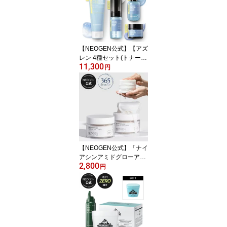
なまる HANAMARU 韓国
トナーパッド 拭き取りパ
ッド グリコール酸 ティ
ーツリー カモミール 保
湿 化粧水 エッセンス し
【NEOGEN公式】【アズ
っとり
レン 4種セット(トナー/
11,300
アンプル/クリーム/洗
円
顔)】化粧水 トナー アン
プル クリーム 弱酸性 洗
顔 泡 保湿 ツボクサ 弾力
肌荒れ 乾燥肌 しっとり
顔 フェイス 韓国 コスメ
敏感肌 スキンケア セッ
ト グアイアズレン
【NEOGEN公式】「ナイ
アシンアミドグローアッ
2,800
プデイリーマスク 180ml/
円
40枚」スキンケア パッ
ド マスクパック 保湿 ふ
き取りパッド しっとり
おうち美容 韓国コスメ
パッドマスク ナイアシン
アミド トーンアップ 艶