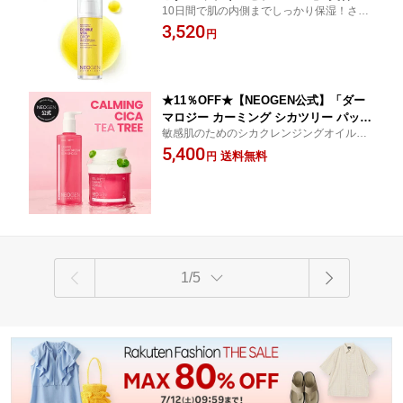
10日間で肌の内側までしっかり保湿！さら
キメ ツヤ くすみケア 保湿 角質 高保湿
さらテクスチャーでツヤ肌実現♪ くすみ除
3,520
うるおい ツヤ 肌 浸透 弾力 くすみ除去
円
去 色素沈着
マスク 乾燥肌 色素沈着 集中ケア ビタ
ミンC ヒアルロン酸 水分 柑橘 脂質 ス
キンケア 韓国コスメ
★11％OFF★【NEOGEN公式】「ダー
マロジー カーミング シカツリー パッド
敏感肌のためのシカクレンジングオイル＆
150ml (90枚入) x クレンジングオイル30
パッド。 メイク落としから角質ケアまで、
5,400
0ml」トナーパッド クレンジングオイル
送料無料
円
やさしくすっきり整える2STEPケア。
メイク落とし 角質 ティーツリー CICA
シカ LHA成分 ピーリング成分 セラミド
低刺激 敏感肌 しっとり 韓国コスメ
1/5