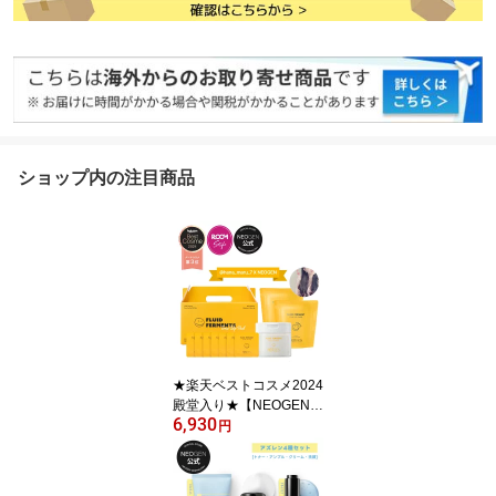
ショップ内の注目商品
★楽天ベストコスメ2024
殿堂入り★【NEOGEN公
6,930
式】【ダーマロジー フル
円
イドフォーメント トーン
アップ パッド(250ml,50
枚) 2個入 GIFT BOX】は