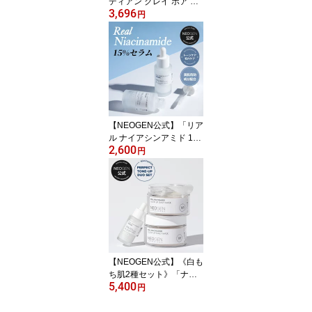
ディアン クレイ ポア ク
3,696
レンザー＋専用ブラシ企
円
画セット 】泡洗顔 クレ
イパック 毛穴泡洗顔 毛
穴 毛穴パック 顔 パック
韓国コスメ 洗顔料 炭酸
角栓 角質除去 泡洗顔料
洗顔フォーム カナディア
ンクレンザー
【NEOGEN公式】「リア
ル ナイアシンアミド 1
2,600
5％ セラム 30ml」高濃度
円
ナイアシン ビタミンB 美
容液 エッセンス スキン
ケア 透明感 生気 くすみ
コラーゲン ビタミン ハ
リ 毛穴 引き締め 活力 低
刺激 栄養 なめらか しっ
とり 脂質 開き毛穴
【NEOGEN公式】《白も
ち肌2種セット》「ナイ
5,400
アシンアミドデイリーマ
円
スク X セラム」マスクパ
ック 美容液 保湿 水分 低