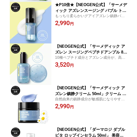
★P10倍★【NEOGEN公式】「サーメデ
ィック アズレンスージング バブル トナ
もっちり柔らかいグアイアズレン鎮静バブ
ー 110ml」トナー 泡 ムーストナー スキ
ルで、肌の鎮静と水分チャージを同時に！
2,990
ンケア 水分 うるおい 保湿 鎮静 しっと
円
り 敏感肌 乾燥 低刺激 高保湿 グアイア
ズレン アズレン
【NEOGEN公式】「サーメディック ア
ズレン スージングペプチドアンプル 80
10種ペプチド成分とアズレン成分が、高濃
ml」美容液 アンプル スキンケア 保湿
縮されたブルーカプセルで敏感肌をすばや
3,520
しっとり ハリ ツヤ 弾力 ペプチド成分
円
く鎮静！ 高保湿セラミドカプセルでしっと
水分 うるおい 鎮静 肌荒れ
りした健康肌へ！
【NEOGEN公式】「サーメディック ア
ズレン鎮静クリーム 50ml」クリーム ケ
自然由来の鎮静成分が敏感肌になりやすい
アクリーム スキンケア 保湿 高保湿 弾
肌を保護し、肌のストレスを緩和してくれ
2,990
力 しっとり うるおい グアイアズレン
円
る高水分鎮静クリーム☆
乾燥肌 鎮静 肌荒れ 肌トラブル コスメ
韓国コスメ
【NEOGEN公式】「ダーマロジ ダブル
ビタ ロップインセラム 50ml」 美容液