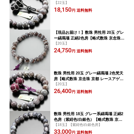
【22玉】
ート めのう メノウ 天然石 葬儀 法要 宗
18,150
派共通 贈り物 マイ数珠 MD DIM 101220
送料無料
円
192】【数珠袋付き】【送料無料】
【現品お届け！】数珠 男性用 20玉 グレ
ー縞瑪瑙 正絹2色房【略式数珠 京念珠
【20玉】
京都 レースアゲート めのう メノウ 天
24,750
然石 葬儀 法要 宗派共通 贈り物 マイ数
送料無料
円
珠 MD DIM 101200056】【数珠袋付き】
【送料無料】
数珠 男性用 20玉 グレー縞瑪瑙 2色梵天
房【略式数珠 京念珠 京都 レースアゲー
【20玉】
ト めのう メノウ 天然石 葬儀 法要 宗派
26,400
共通 マイ数珠 MD DIM 200010050101
送料無料
円
6】【数珠袋付き】【送料無料】
数珠 男性用 18玉 グレー系縞瑪瑙 正絹2
色房（紫紺色/白銀色）【略式数珠 京念
【18玉】【紫紺色/白銀色房】
珠 京都 レースアゲート めのう メノウ
33,000
天然石 葬儀 法要 宗派共通 高級数珠 高
送料無料
円