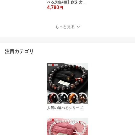
べる房色4種】数珠 女性
4,780
用 約8ミリ 本水晶 共仕立
円
中糸共色 正絹房【略式数
珠 京念珠 京都 4月の誕生
石 クォーツ 天然石 宗派
もっと見る
共通 ピンク パープル ミ
ント マイ数珠 8mm JIM
102070107】【数珠袋付
き】【ネコポス便送料無
注目カテゴリ
料】
人気の選べるシリーズ