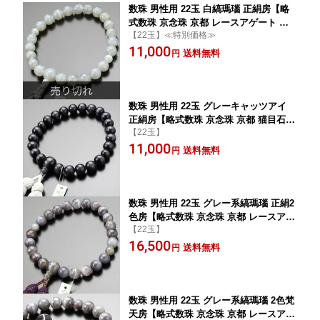
数珠 男性用 22玉 白縞瑪瑙 正絹房【略
式数珠 京念珠 京都 レースアゲート め
【22玉】≪特別価格≫
のう メノウ 天然石 葬儀 法要 宗派共通
11,000
贈り物 マイ数珠 MD DIM 200010030202
送料無料
円
6】【数珠袋付き】【送料無料】
数珠 男性用 22玉 グレーキャッツアイ
正絹房【略式数珠 京念珠 京都 猫目石
【22玉】
葬式 お通夜 法事 葬儀 葬式 法要 じゅず
11,000
DIM 2000100301173】【数珠袋付き】
送料無料
円
【送料無料】
数珠 男性用 22玉 グレー系縞瑪瑙 正絹2
色房【略式数珠 京念珠 京都 レースアゲ
【22玉】
ート めのう メノウ 天然石 渋い じゅず
16,500
葬式 葬儀 法事 法要 宗派共通 マイ数珠
送料無料
円
MD DIM 101220091】【数珠袋付き】
【送料無料】
数珠 男性用 22玉 グレー系縞瑪瑙 2色梵
天房【略式数珠 京念珠 京都 レースアゲ