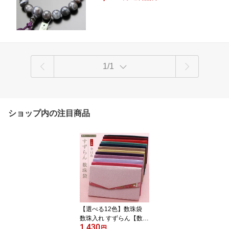
級品 贈り物 マイ数珠 DIM 101180051】
【数珠袋付き】【送料無料】
1/1
ショップ内の注目商品
【選べる12色】数珠袋
数珠入れ すずらん【数珠
1,430
葬儀 葬式 お通夜 お墓参
円