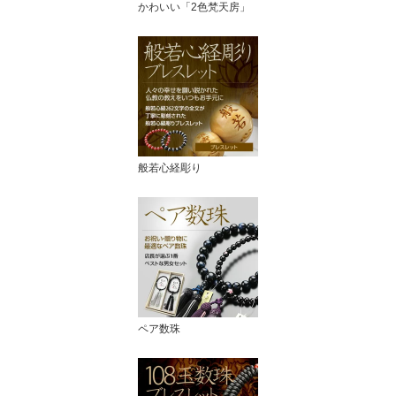
かわいい「2色梵天房」
般若心経彫り
ペア数珠