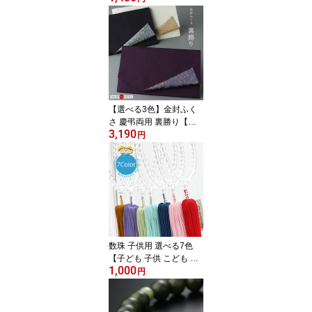
り 収納 念珠袋 念珠入れ
数珠ケース 女性用 レデ
ィース 日本製 おしゃれ
可愛い マグネット 黒 紫
赤 茶 ピンク パープル ブ
ラック 人気 売れてま
す！ RM 111010031】
【ネコポス便220円の
【選べる3色】金封ふく
み】
さ 慶弔両用 裏勝り【袱
3,190
紗 数珠 通夜 葬儀 法事 結
円
婚式 慶弔兼用 男性用 女
性用 男女兼用 ちりめん
香典 記念品 おしゃれ 成
人式 記念品 紫 紺 灰白 イ
チオシ 売れてます！ 200
0600200358】【ネコポ
ス便送料無料】
数珠 子供用 選べる7色
【子ども 子供 こども お
1,000
子様 キッズ 男の子用 女
円
の子用 兄弟 姉妹 念珠 卒
園記念品 保育園 かわい
い ピンク ブルー グリー