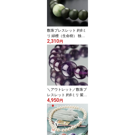
ン パープル レッド 青 緑
赤 紫 宗派共通 プレゼン
ト RM 200050020011
3】【ネコポス便送料無
料】
数珠ブレスレット 約8ミ
リ 緑檀（生命樹） 独山
2,310
玉【腕輪念珠 念誦 パワ
円
ーストーン 天然石 ブレ
ス ソージュライト 天然
木 メンズ 男性用 女性用
BIM 107080045】【ネコ
ポス便送料220円】
＼アウトレット／数珠ブ
レスレット 約8ミリ 紫水
4,950
晶 【腕輪念珠 紫水晶 パ
円
ワーストーン アメジスト
アメシスト お守り 2月の
誕生石 パープル 女性用
レディース amethyst JB
BIM 2000800303071】
【NKG26A】【ネコポス