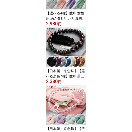
便送料無料】
【選べる4種】数珠 女性
用 約7×8ミリ ハリ真珠
2,980
人絹房【略式数珠 京念珠
円
京都 真珠風 満中蔭 志 ピ
ンク 藤 グリーン パール
記念品 宗派共通 姉妹 親
子 マイ数珠 売れてま
す！ イチオシ RM RJ JI
M 2000200103011】
【数珠袋付き】【ネコポ
ス便送料無料】
【日本製・京念珠】【選
べる房色7種】数珠 男性
2,380
用 22玉 縞黒檀 （艶消
円
し） 人絹房【略式数珠
黒檀 こくたん 京都 天然
木 木製 記念品 黒色 茶色
マイ数珠 RD RM DIM 20
00100100356】【数珠
袋付き】【ネコポス便送
料無料】
【日本製・京念珠】【選