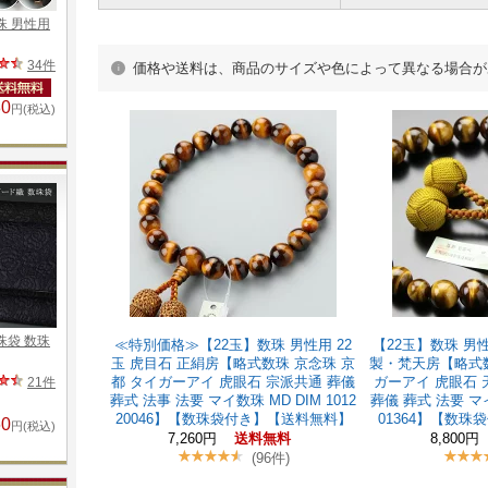
価格や送料は、商品のサイズや色によって異なる場合が
≪特別価格≫【22玉】数珠 男性用 22
【22玉】数珠 男性
玉 虎目石 正絹房【略式数珠 京念珠 京
製・梵天房【略式数
都 タイガーアイ 虎眼石 宗派共通 葬儀
ガーアイ 虎眼石 
葬式 法事 法要 マイ数珠 MD DIM 1012
葬儀 葬式 法要 マイ数
20046】【数珠袋付き】【送料無料】
01364】【数
7,260円
8,800円
送料無料
(96件)