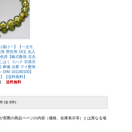
品お届け！】【一点モ
珠 男性用 18玉 虫入
2色房【略式数珠 京念
 こはく コハク 宗派共
品 葬儀 法要 マイ数珠
IM 101180100】
き】【送料無料】
0円
送料無料
件 (全 8件)
が実際の商品ページの内容（価格、在庫表示等）とは異なる場