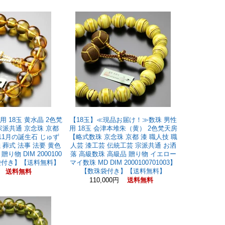
用 18玉 黄水晶 2色梵
【18玉】≪現品お届け！≫数珠 男性
宗派共通 京念珠 京都
用 18玉 会津本堆朱（黄） 2色梵天房
11月の誕生石 じゅず
【略式数珠 京念珠 京都 漆 職人技 職
 葬式 法事 法要 黄色
人芸 漆工芸 伝統工芸 宗派共通 お洒
り物 DIM 2000100
落 高級数珠 高級品 贈り物 イエロー
珠袋付き】【送料無料】
マイ数珠 MD DIM 2000100701003】
【数珠袋付き】【送料無料】
円
送料無料
110,000円
送料無料