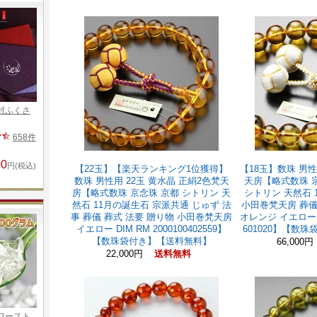
【22玉】【楽天ランキング1位獲得】
【18玉】数珠 男性
数珠 男性用 22玉 黄水晶 正絹2色梵天
天房【略式数珠 
房【略式数珠 京念珠 京都 シトリン 天
シトリン 天然石 
然石 11月の誕生石 宗派共通 じゅず 法
小田巻梵天房 葬儀
事 葬儀 葬式 法要 贈り物 小田巻梵天房
オレンジ イエロー 贈
イエロー DIM RM 2000100402559】
601020】【数
【数珠袋付き】【送料無料】
66,000
22,000円
送料無料