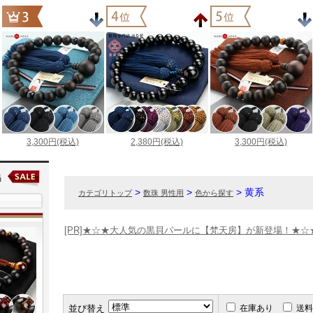
>
>
> 黄系
カテゴリトップ
数珠 男性用
色から探す
[PR]★☆★大人気の黒貝パールに【梵天房】が新登場！★☆
並び替え
在庫あり
送料