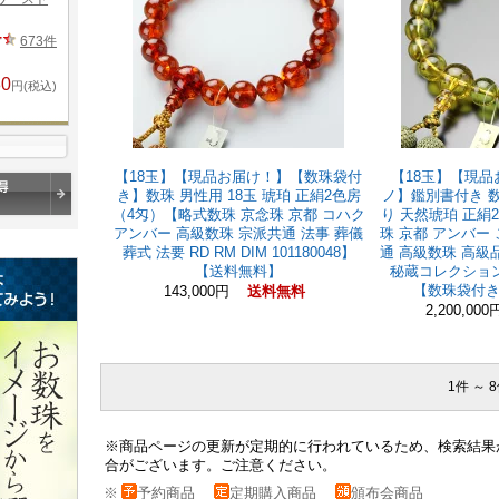
【18玉】【現品お届け！】【数珠袋付
【18玉】【現
き】数珠 男性用 18玉 琥珀 正絹2色房
ノ】鑑別書付き 数
（4匁）【略式数珠 京念珠 京都 コハク
り 天然琥珀 正絹
アンバー 高級数珠 宗派共通 法事 葬儀
珠 京都 アンバー
葬式 法要 RD RM DIM 101180048】
通 高級数珠 高級
【送料無料】
秘蔵コレクション D
【数珠袋付
143,000円
送料無料
2,200,00
1件 ～ 8
※商品ページの更新が定期的に行われているため、検索結果
合がございます。ご注意ください。
※
予約商品
定期購入商品
頒布会商品