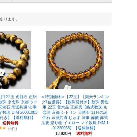
あります。
用 22玉 虎目石 正絹
≪特別価格≫【22玉】【楽天ランキン
珠 京念珠 京都 タイ
グ1位獲得】【数珠袋付き】数珠 男性
天然石 宗派共通 法事
用 22玉 黄水晶 正絹房【略式数珠 京
珠 DIM 20001003
念珠 京都 シトリン 天然石 11月の誕
珠袋付き】【送料無料】
生石 宗派共通 じゅず 法事 葬儀 葬式
法要 贈り物 イエロー マイ数珠 DIM 1
送料無料
01220068】【送料無料】
(6件)
18,920円
送料無料