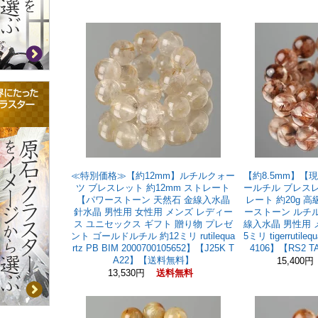
≪特別価格≫【約12mm】ルチルクォー
【約8.5mm】【
ツ ブレスレット 約12mm ストレート
ールチル ブレスレ
【パワーストーン 天然石 金線入水晶
レート 約20g 
針水晶 男性用 女性用 メンズ レディー
ーストーン ルチル
ス ユニセックス ギフト 贈り物 プレゼ
線入水晶 男性用 
ント ゴールドルチル 約12ミリ rutilequa
5ミリ tigerrutileq
rtz PB BIM 2000700105652】【J25K T
4106】【RS2
A22】【送料無料】
15,400
13,530円
送料無料