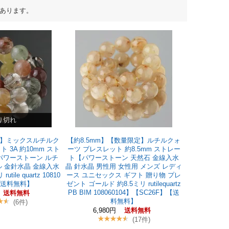
あります。
り切れ
A】ミックスルチルク
【約8.5mm】【数量限定】ルチルクォ
 3A 約10mm スト
ーツ ブレスレット 約8.5mm ストレー
パワーストーン ルチ
ト【パワーストーン 天然石 金線入水
 金針水晶 金線入水
晶 針水晶 男性用 女性用 メンズ レディ
tile quartz 10810
ース ユニセックス ギフト 贈り物 プレ
】【送料無料】
ゼント ゴールド 約8.5ミリ rutilequartz
PB BIM 108060104】【SC26F】【送
送料無料
料無料】
(6件)
6,980円
送料無料
(17件)