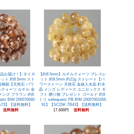
現品お届け！】タイガ
【約8.5mm】ルチルクォーツ ブレスレ
ット 約8.5mm スト
ット 約8.5mm 約21g ストレート【パ
高級桐箱【天然石 パワ
ワーストーン 天然石 金線入水晶 針水
クォーツ ルチル 金
晶 メンズ レディース ユニセックス ギ
メンズ ブラウン 約8.
フト 贈り物 プレゼント ゴールド 約9
uartz BIM 200070040
ミリ rutilequartz PB BIM 20007001055
 TA73】【送料無料】
91】【SC25K TB43】【送料無料】
円
17,600円
送料無料
送料無料