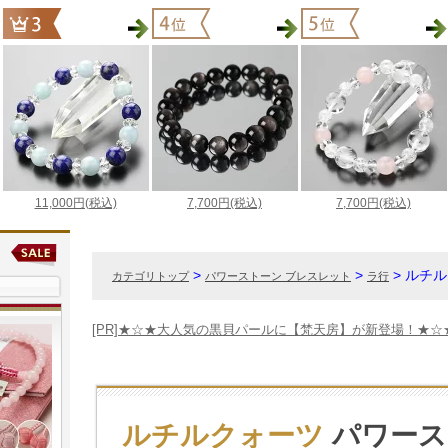
>
>
> ルチ
カテゴリトップ
パワーストーン ブレスレット
ラ行
[PR]★☆★大人気の黒貝パールに【梵天房】が新登場！★☆
ルチルクォーツ
パワース