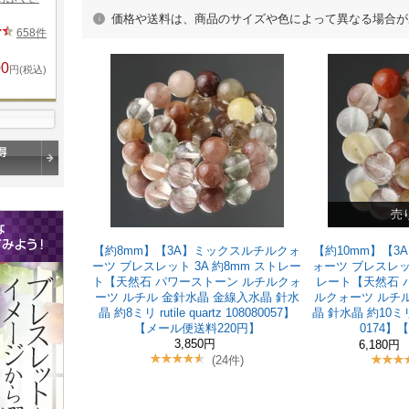
価格や送料は、商品のサイズや色によって異なる場合が
売
【約8mm】【3A】ミックスルチルクォ
【約10mm】【3
ーツ ブレスレット 3A 約8mm ストレー
ォーツ ブレスレット
ト【天然石 パワーストーン ルチルクォ
レート【天然石 
ーツ ルチル 金針水晶 金線入水晶 針水
ルクォーツ ルチル
晶 約8ミリ rutile quartz 108080057】
晶 針水晶 約10ミリ ru
【メール便送料220円】
0174
3,850円
6,180円
(24件)