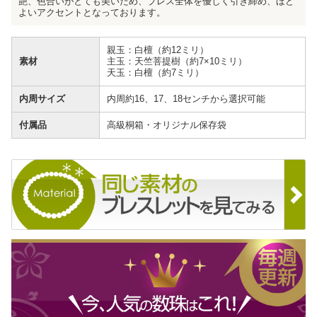
艶、色合いがとても美いため、ブレス全体を優しく引き締め、ほど
よいアクセントとなっております。
親玉：白檀（約12ミリ）
素材
主玉：天竺菩提樹（約7×10ミリ）
天玉：白檀（約7ミリ）
内周サイズ
内周約16、17、18センチから選択可能
付属品
高級桐箱・オリジナル保存袋