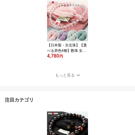
し） 人絹房【略式数珠
黒檀 こくたん 京都 天然
木 木製 記念品 黒色 茶色
マイ数珠 RD RM DIM 20
00100100356】【数珠
袋付き】【ネコポス便送
料無料】
【日本製・京念珠】【選
べる房色4種】数珠 女性
4,780
用 約8ミリ 本水晶 共仕立
円
中糸共色 正絹房【略式数
珠 京念珠 京都 4月の誕生
石 クォーツ 天然石 宗派
もっと見る
共通 ピンク パープル ミ
ント マイ数珠 8mm JIM
102070107】【数珠袋付
き】【ネコポス便送料無
注目カテゴリ
料】