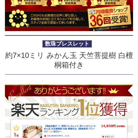
数珠ブレスレット
約7×10ミリ みかん玉 天竺菩提樹 白檀
桐箱付き