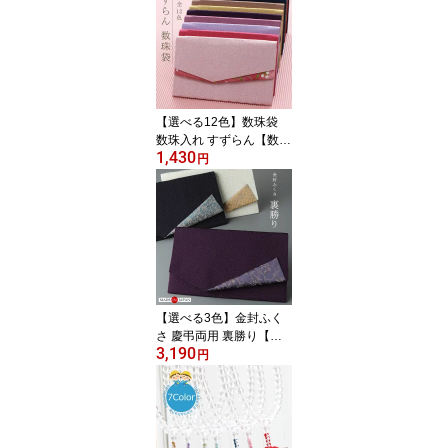
【選べる12色】数珠袋
数珠入れ すずらん【数珠
1,430
葬儀 葬式 お通夜 お墓参
円
り 収納 念珠袋 念珠入れ
数珠ケース 女性用 レデ
ィース 日本製 おしゃれ
可愛い マグネット 黒 紫
赤 茶 ピンク パープル ブ
ラック 人気 売れてま
す！ RM 111010031】
【ネコポス便220円の
【選べる3色】金封ふく
み】
さ 慶弔両用 裏勝り【袱
3,190
紗 数珠 通夜 葬儀 法事 結
円
婚式 慶弔兼用 男性用 女
性用 男女兼用 ちりめん
香典 記念品 おしゃれ 成
人式 記念品 紫 紺 灰白 イ
チオシ 売れてます！ 200