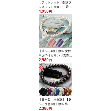
＼アウトレット／数珠ブ
レスレット 約8ミリ 紫水
4,950
晶 【腕輪念珠 紫水晶 パ
円
ワーストーン アメジスト
アメシスト お守り 2月の
誕生石 パープル 女性用
レディース amethyst JB
BIM 2000800303071】
【NKG26A】【ネコポス
便送料無料】
【選べる4種】数珠 女性
用 約7×8ミリ ハリ真珠
2,980
人絹房【略式数珠 京念珠
円
京都 真珠風 満中蔭 志 ピ
ンク 藤 グリーン パール
記念品 宗派共通 姉妹 親
子 マイ数珠 売れてま
す！ イチオシ RM RJ JI
M 2000200103011】
【数珠袋付き】【ネコポ
ス便送料無料】
【日本製・京念珠】【選
べる房色7種】数珠 男性
2,380
用 22玉 縞黒檀 （艶消
円