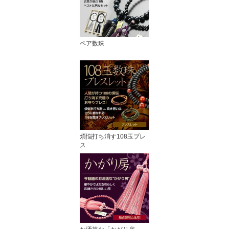
ペア数珠
煩悩打ち消す108玉ブレ
ス