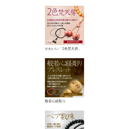
かわいい「2色梵天房」
般若心経彫り