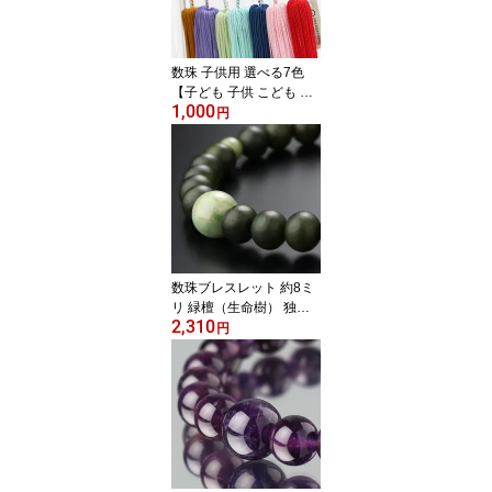
0600200358】【ネコポ
ス便送料無料】
数珠 子供用 選べる7色
【子ども 子供 こども お
1,000
子様 キッズ 男の子用 女
円
の子用 兄弟 姉妹 念珠 卒
園記念品 保育園 かわい
い ピンク ブルー グリー
ン パープル レッド 青 緑
赤 紫 宗派共通 プレゼン
ト RM 200050020011
3】【ネコポス便送料無
料】
数珠ブレスレット 約8ミ
リ 緑檀（生命樹） 独山
2,310
玉【腕輪念珠 念誦 パワ
円
ーストーン 天然石 ブレ
ス ソージュライト 天然
木 メンズ 男性用 女性用
BIM 107080045】【ネコ
ポス便送料220円】