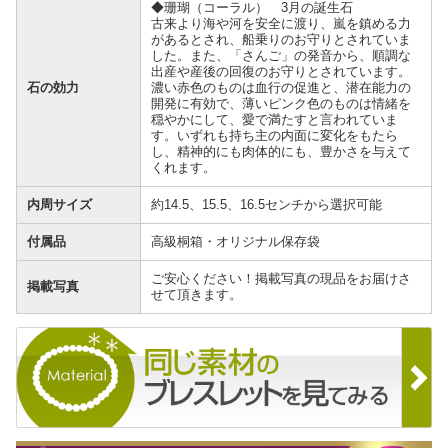
◆珊瑚（コーラル） 3月の誕生石
古来より海や河を安全に渡り、嵐を鎮める力
があるとされ、船乗りのお守りとされていま
した。また、「さんご」の発音から、順調な
出産や産後の回復のお守りとされています。
石の効力
濃い赤色のものは血行の促進と、潜在能力の
開発に有効で、薄いピンク色のものは情緒を
穏やかにして、愛で満たすと言われていま
す。いずれも持ち主の内面に変化をもたら
し、精神的にも肉体的にも、豊かさを与えて
くれます。
内周サイズ
約14.5、15.5、16.5センチから選択可能
付属品
高級桐箱・オリジナル保存袋
ご安心ください！掲載写真の現品をお届けさ
掲載写真
せて頂きます。