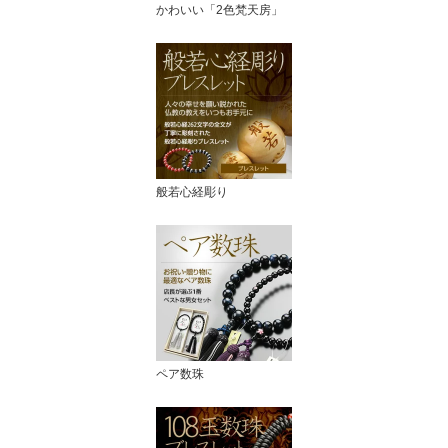
かわいい「2色梵天房」
般若心経彫り
ペア数珠