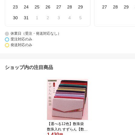
23
24
25
26
27
28
29
27
28
29
30
31
1
2
3
4
5
休業日（受注・発送対応なし）
受注対応のみ
発送対応のみ
ショップ内の注目商品
【選べる12色】数珠袋
数珠入れ すずらん【数珠
1,430
葬儀 葬式 お通夜 お墓参
円