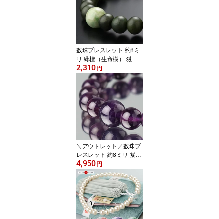
ン パープル レッド 青 緑
赤 紫 宗派共通 プレゼン
ト RM 200050020011
3】【ネコポス便送料無
料】
数珠ブレスレット 約8ミ
リ 緑檀（生命樹） 独山
2,310
玉【腕輪念珠 念誦 パワ
円
ーストーン 天然石 ブレ
ス ソージュライト 天然
木 メンズ 男性用 女性用
BIM 107080045】【ネコ
ポス便送料220円】
＼アウトレット／数珠ブ
レスレット 約8ミリ 紫水
4,950
晶 【腕輪念珠 紫水晶 パ
円
ワーストーン アメジスト
アメシスト お守り 2月の
誕生石 パープル 女性用
レディース amethyst JB
BIM 2000800303071】
【NKG26A】【ネコポス