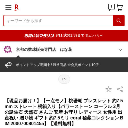
8/11(火)01:59まで
要エントリー
京都の数珠販売専門店 はな花
ポイントアップ期間中 ! 通常商品 全会員ポイント10倍
1/9
【現品お届け！】【一点モノ】桃珊瑚 ブレスレット 約7.5
mm ストレート 桐箱入り【パワーストーン コーラル 3月
の誕生石 天然石 さんご 安産 お守り レディース 女性用 出
産祝い 贈り物 ギフト 約7.5ミリ coral 秘蔵コレクション B
IM 2000700801455】【送料無料】