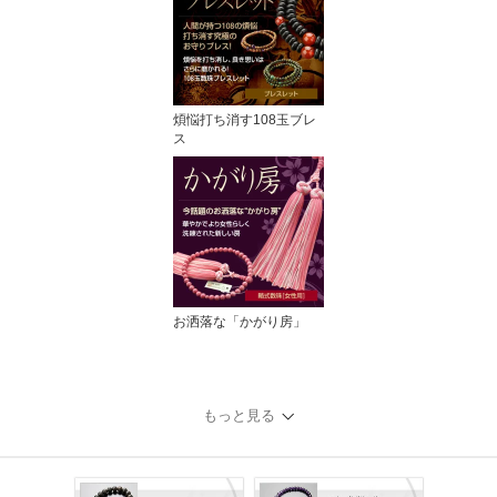
煩悩打ち消す108玉ブレ
ス
お洒落な「かがり房」
もっと見る