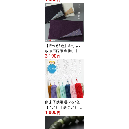
り 収納 念珠袋 念珠入れ
数珠ケース 女性用 レデ
ィース 日本製 おしゃれ
可愛い マグネット 黒 紫
赤 茶 ピンク パープル ブ
ラック 人気 売れてま
す！ RM 111010031】
【ネコポス便220円の
【選べる3色】金封ふく
み】
さ 慶弔両用 裏勝り【袱
3,190
紗 数珠 通夜 葬儀 法事 結
円
婚式 慶弔兼用 男性用 女
性用 男女兼用 ちりめん
香典 記念品 おしゃれ 成
人式 記念品 紫 紺 灰白 イ
チオシ 売れてます！ 200
0600200358】【ネコポ
ス便送料無料】
数珠 子供用 選べる7色
【子ども 子供 こども お
1,000
子様 キッズ 男の子用 女
円
の子用 兄弟 姉妹 念珠 卒
園記念品 保育園 かわい
い ピンク ブルー グリー