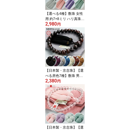
便送料無料】
【選べる4種】数珠 女性
用 約7×8ミリ ハリ真珠
2,980
人絹房【略式数珠 京念珠
円
京都 真珠風 満中蔭 志 ピ
ンク 藤 グリーン パール
記念品 宗派共通 姉妹 親
子 マイ数珠 売れてま
す！ イチオシ RM RJ JI
M 2000200103011】
【数珠袋付き】【ネコポ
ス便送料無料】
【日本製・京念珠】【選
べる房色7種】数珠 男性
2,380
用 22玉 縞黒檀 （艶消
円
し） 人絹房【略式数珠
黒檀 こくたん 京都 天然
木 木製 記念品 黒色 茶色
マイ数珠 RD RM DIM 20
00100100356】【数珠
袋付き】【ネコポス便送
料無料】
【日本製・京念珠】【選