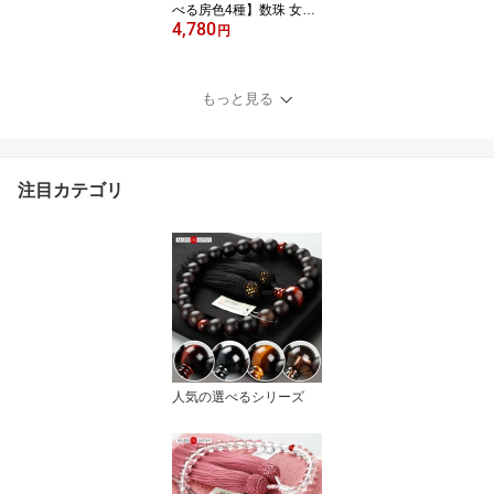
べる房色4種】数珠 女性
4,780
用 約8ミリ 本水晶 共仕立
円
中糸共色 正絹房【略式数
珠 京念珠 京都 4月の誕生
石 クォーツ 天然石 宗派
もっと見る
共通 ピンク パープル ミ
ント マイ数珠 8mm JIM
102070107】【数珠袋付
き】【ネコポス便送料無
注目カテゴリ
料】
人気の選べるシリーズ