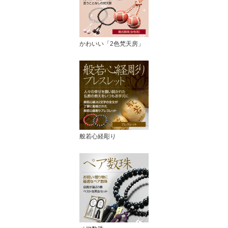
かわいい「2色梵天房」
般若心経彫り