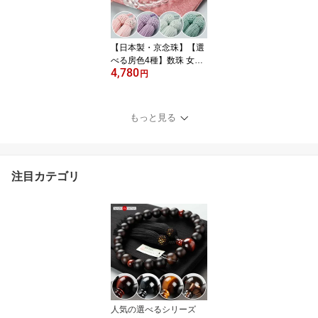
袋付き】【ネコポス便送
料無料】
【日本製・京念珠】【選
べる房色4種】数珠 女性
4,780
用 約8ミリ 本水晶 共仕立
円
中糸共色 正絹房【略式数
珠 京念珠 京都 4月の誕生
石 クォーツ 天然石 宗派
もっと見る
共通 ピンク パープル ミ
ント マイ数珠 8mm JIM
102070107】【数珠袋付
き】【ネコポス便送料無
注目カテゴリ
料】
人気の選べるシリーズ