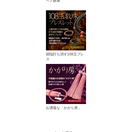
ペア数珠
煩悩打ち消す108玉ブレ
ス
お洒落な「かがり房」