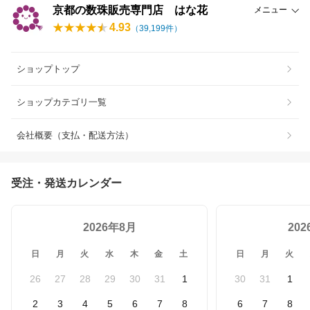
京都の数珠販売専門店 はな花
メニュー
4.93
（
39,199
件）
ショップトップ
ショップカテゴリ一覧
会社概要（支払・配送方法）
受注・発送カレンダー
2026年8月
20
日
月
火
水
木
金
土
日
月
火
26
27
28
29
30
31
1
30
31
1
2
3
4
5
6
7
8
6
7
8