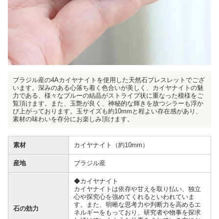
ブラジル産の4Aカイヤナイトを使用した天然石ブレスレットでござ
います。深みのある心落ち着く色合いが美しく、カイヤナイトの魅
力である、様々なブルーの結晶がストライプ状に重なった模様をご
覧頂けます。また、玉艶が良く、神秘的な輝きを放つシラーも浮か
び上がっております。玉サイズも約10mmと程よい存在感があり、
素材の味わいを存分にお楽しみ頂けます。
素材
カイヤナイト（約10mm）
産地
ブラジル産
◆カイヤナイト
カイヤナイトは依存や甘えを取り払い、独立
心や探究心を強めてくれるといわれていま
す。また、明晰な思考力や判断力を高めるエ
石の効力
ネルギーをもっており、研究者や物事を探求