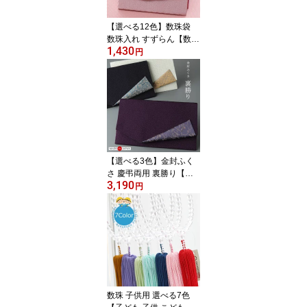
【選べる12色】数珠袋
数珠入れ すずらん【数珠
1,430
葬儀 葬式 お通夜 お墓参
円
り 収納 念珠袋 念珠入れ
数珠ケース 女性用 レデ
ィース 日本製 おしゃれ
可愛い マグネット 黒 紫
赤 茶 ピンク パープル ブ
ラック 人気 売れてま
す！ RM 111010031】
【ネコポス便220円の
【選べる3色】金封ふく
み】
さ 慶弔両用 裏勝り【袱
3,190
紗 数珠 通夜 葬儀 法事 結
円
婚式 慶弔兼用 男性用 女
性用 男女兼用 ちりめん
香典 記念品 おしゃれ 成
人式 記念品 紫 紺 灰白 イ
チオシ 売れてます！ 200
0600200358】【ネコポ
ス便送料無料】
数珠 子供用 選べる7色