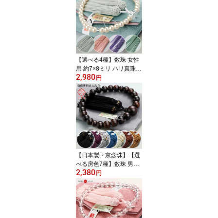
誕生石 パープル 女性用
レディース amethyst JB
BIM 2000800303071】
【NKG26A】【ネコポス
便送料無料】
【選べる4種】数珠 女性
用 約7×8ミリ ハリ真珠
2,980
人絹房【略式数珠 京念珠
円
京都 真珠風 満中蔭 志 ピ
ンク 藤 グリーン パール
記念品 宗派共通 姉妹 親
子 マイ数珠 売れてま
す！ イチオシ RM RJ JI
M 2000200103011】
【数珠袋付き】【ネコポ
ス便送料無料】
【日本製・京念珠】【選
べる房色7種】数珠 男性
2,380
用 22玉 縞黒檀 （艶消
円
し） 人絹房【略式数珠
黒檀 こくたん 京都 天然
木 木製 記念品 黒色 茶色
マイ数珠 RD RM DIM 20
00100100356】【数珠