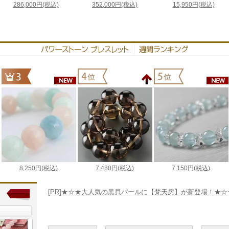
[PR]★☆★大人気の黒貝パールに【梵天房】が新登場！★☆