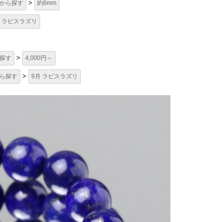
>
から探す
約6mm
ラピスラズリ
>
探す
4,000円～
>
ら探す
9月 ラピスラズリ