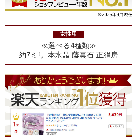
女性用
≪選べる4種類≫
約7ミリ 本水晶 藤雲石 正絹房