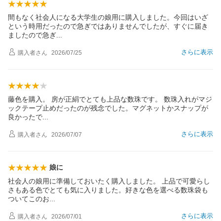
間もなく社会人になる大学生の娘用に購入しました。今回はいざ
という時用だったので急ぎではありませんでしたが、すぐに届き
ましたので急
ぎ
さらに表示
購入者
さん
2026/07/25
藤色を購入。 房が正絹でとても上品な数珠です。 数珠入れがマジ
ックテープ止めだったのが残念でした。マグネットかスナップが
良かった
で
さらに表示
購入者
さん
2026/07/07
娘に
社会人の娘用に準備しておいたく購入しました。 上品で可愛らし
さもある色でとても気に入りました。好きな色を選べる数珠袋も
ついてこの
お
さらに表示
購入者
さん
2026/07/01