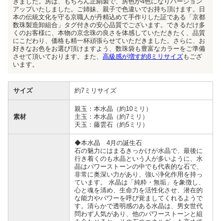
きました。房は、もちろん正絹製で、房色が4色になりバージョン
アップいたしました。ご姉妹、親子で色違いでお持ち頂けます。日
本の伝統文化を守る京職人が丹精込めて手作りした証である「京都
数珠製造卸組合」タグ付きの安心品質でございます。できるだけ多
くのお客様に、本物の京念珠の良さを体感していただきたく、品質
にこだわり、価格も精一杯頑張らせていただきました。さらに、お
好きなお色をお選び頂けますよう、数珠袋も豊富なカラーをご準備
させて頂いております。また、
高級感が増す約8ミリサイズ
もござ
います。
サイズ
約7ミリサイズ
親玉：本水晶（約10ミリ）
素材
主玉：本水晶（約7ミリ）
天玉：藤雲石（約5ミリ）
◆本水晶 4月の誕生石
石の魅力にはまるきっかけが水晶で、最後に
行き着くのも水晶という人が多いように、水
晶はパワーストーンの中でも代表的な石で、
非常に奥深い力があり、強い浄化作用を持っ
ています。 水晶は「純粋・無垢」を象徴し、
心と魂を清め、生命力を活性化させ、潜在的
な能力やパワーを呼び覚ましてくれるようで
す。清らかで透明感のある水晶は、男女世代
問わず人気があり、他のパワーストーンと組