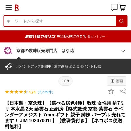
8/11(火)01:59まで
要エントリー
京都の数珠販売専門店 はな花
ポイントアップ期間中 ! 通常商品 全会員ポイント10倍
1/19
動画
（
2,239
件）
4.74
【日本製・京念珠】【選べる房色4種】数珠 女性用 約7ミ
リ 本水晶 2天 藤雲石 正絹房【略式数珠 京都 紫雲石 ラベ
ンダーアメジスト 7mm ギフト 親子 姉妹 パープル 売れて
ます！ JIM 102070011】【数珠袋付き】【ネコポス便送
料無料】