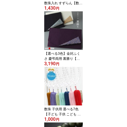
数珠入れ すずらん【数珠
1,430
葬儀 葬式 お通夜 お墓参
円
り 収納 念珠袋 念珠入れ
数珠ケース 女性用 レデ
ィース 日本製 おしゃれ
可愛い マグネット 黒 紫
赤 茶 ピンク パープル ブ
ラック 人気 売れてま
す！ RM 111010031】
【ネコポス便220円の
【選べる3色】金封ふく
み】
さ 慶弔両用 裏勝り【袱
3,190
紗 数珠 通夜 葬儀 法事 結
円
婚式 慶弔兼用 男性用 女
性用 男女兼用 ちりめん
香典 記念品 おしゃれ 成
人式 記念品 紫 紺 灰白 イ
チオシ 売れてます！ 200
0600200358】【ネコポ
ス便送料無料】
数珠 子供用 選べる7色
【子ども 子供 こども お
1,000
子様 キッズ 男の子用 女
円
の子用 兄弟 姉妹 念珠 卒