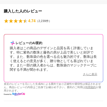
購入した人のレビュー
4.74
（
2,239
件）
レビューのAI要約
購入者はこの商品のデザインと品質を高く評価していま
す。特に紫色の数珠と藤色の房が上品で美しいと好評で
す。また、数珠袋の色を選べる点も魅力的です。数珠は長
く使えるとの意見が多く、贈り物としても喜ばれていま
す。また一部の購入者からは、数珠袋のマジックテープに
関する不満が聞かれます。
さらに表示
直近のレビューを元にした生成AIによる要約であり正確性や適切性は保証されませ
ん。商品レビューの内容はご自身でお確かめ下さい。要約のご利用は
利用規約
が適
用されます。