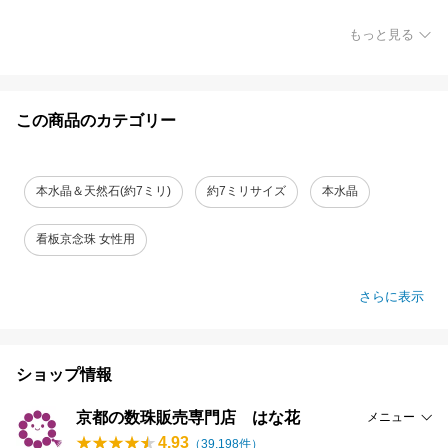
もっと見る
この商品のカテゴリー
本水晶＆天然石(約7ミリ)
約7ミリサイズ
本水晶
看板京念珠 女性用
さらに表示
ショップ情報
京都の数珠販売専門店 はな花
メニュー
4.93
（
39,198
件）