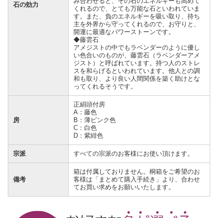
み合わせると、その石のエネルギーも高めて
石の効力
くれるので、とても万能な石といわれていま
す。また、負のエネルギーを吸い取り、持ち
主を外界から守ってくれるので、お守りと、
開運に最適なパワーストーンです。
◆藤雲石
アメジストの中でもラベンダーのように優し
い色合いのものが、藤雲石（ラベンダーアメ
ジスト）と呼ばれています。持つ人のストレ
スを和らげるといわれています。他人との調
和も取り、より良い人間関係を築く助けとな
ってくれるそうです。
正絹頭付房
A：藤色
房
B：薄ピンク色
C：白色
D：紫紺色
宗派
すべての宗派のお客様にお使い頂けます。
箱は付属しておりません。桐箱をご希望のお
備考
客様は「まとめて購入手続き」より、合わせ
てお買い求めをお願いいたします。