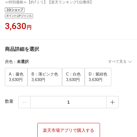
≪特別価格≫【約7ミリ】【楽天ランキング1位獲得】
3,630
円
商品詳細を選択
房色
：
未選択
すべて見る
A：藤色
B：薄ピンク色
C：白色
D：紫紺色
3,630円
3,630円
3,630円
3,630円
数量
楽天市場アプリで購入する