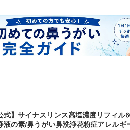
公式】サイナスリンス高塩濃度リフィル60包
浄液の素/鼻うがい鼻洗浄花粉症アレルギ