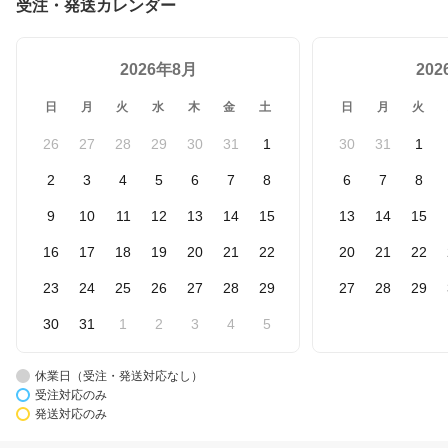
受注・発送カレンダー
2026年8月
20
日
月
火
水
木
金
土
日
月
火
26
27
28
29
30
31
1
30
31
1
2
3
4
5
6
7
8
6
7
8
9
10
11
12
13
14
15
13
14
15
16
17
18
19
20
21
22
20
21
22
23
24
25
26
27
28
29
27
28
29
30
31
1
2
3
4
5
休業日（受注・発送対応なし）
受注対応のみ
発送対応のみ