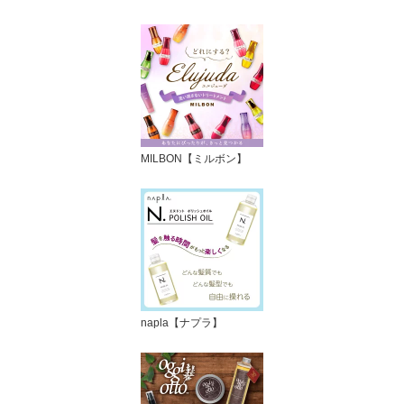
MILBON【ミルボン】
napla【ナプラ】