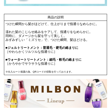
商品の説明
つけた瞬間から髪がほどけて、仕上がりまで指通りなめらかに。
濡れた髪のこじらせ絡みをケアして、指通りをなめらかに。
同時に、ダメージから髪を守って美しく。
みずみずしい「ミズリセ」で、つけた瞬間、髪ほどける。
■ジェルトリートメント：普通毛・硬毛の絡まりに
［やわらかくツルツルな指通りに］
■ウォータートリートメント：細毛・軟毛の絡まりに
［かろやかでサラサラな指通りに］
※仕入ルート保護の為、QRコードの切取を行っております。