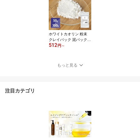
ンデーション 24時間 7g
9g 20g 詰め替え用 / パフ
付きケース [ ノーカラー
ファンデ 化粧下地 毛穴
石鹸オフ テカリ UVカッ
ト ]
ホワイトカオリン 粉末
クレイパック 泥パック
512
カオリン 毛穴 黒ずみ 50
円
～
g 100g [ クレイ 皮脂 角
質 毛穴ケア クレイマス
ク White Kaolin クレイ洗
もっと見る
顔 毛穴洗浄 毛穴パック
洗顔 泥 クレンジング 手
作りコスメ ]
注目カテゴリ