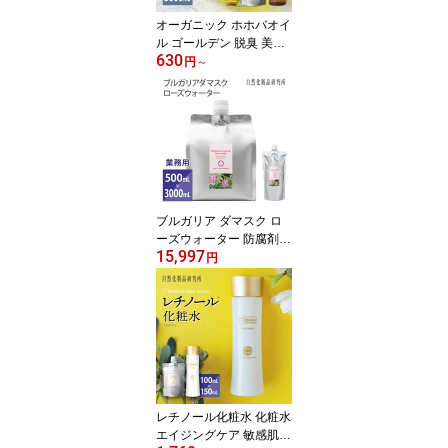
オーガニック ホホバオイ
ル ゴールデン 脱臭 美容
630
天然100% 無添加 キャリ
円
～
アオイル スキンケア マ
ッサージ ヘア 20mL 100
mL 300mL 500mL 1000
mL 3000mL 大容量 [ 頭
皮 髪 ヘアオイル ほほば
オイル ]
ブルガリア ダマスク ロ
ーズウォーター 防腐剤無
15,997
添加 化粧水 芳香蒸留水
円
ローズ水 ハーブウォータ
ー フローラルウォーター
500mL 1000mL 3L 大容
量 業務用 [ ダマスクロー
ズ アロマウォーター ]
レチノール化粧水 化粧水
エイジングケア 敏感肌