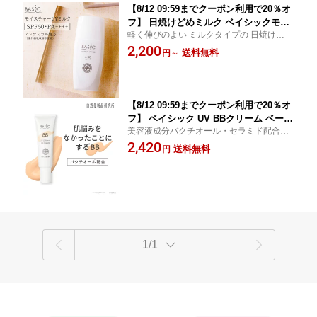
【8/12 09:59までクーポン利用で20％オ
フ】 日焼けどめミルク ベイシックモイ
軽く伸びのよい ミルクタイプの 日焼け止め
スチャーUVミルク 30g 【 SPF50 ・ PA
ミルクローション 顔用日焼け止め 全身用
2,200
++++ 】[ 日焼けどめ スキンケア 保湿
送料無料
円
～
無添加 ウォータープルーフ 日焼け 首
ボディ 日焼け対策 UVケア 乳液 日焼け
止め ]
【8/12 09:59までクーポン利用で20％オ
フ】 ベイシック UV BBクリーム ベージ
美容液成分バクチオール・セラミド配合。
ュ 30g [ SPF50 PA+++ ファンデーショ
肌悩みをカバーして、きれいなすっぴん肌
2,420
ン 化粧下地 日焼け止め UVカット コン
送料無料
円
へ プライマー セミマット 毛穴 透明感 ナチ
シーラー トーンアップ カバー力 バクチ
ュラル ナチュラルメイク スキンケア
オール レチノール セラミド ]
1/1