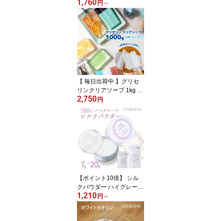
1,760
年齢肌 ナイアシンアミド
円
～
ハリ 150mL 100mL [ キ
メ くすみ 毛穴 艶 ツヤ 乾
燥肌 肌荒れ パラベンフ
リー 保湿化粧水 しっと
りタイプ スキンケア ]
【 毎日出荷中 】グリセ
リンクリアソープ 1kg ア
2,750
ルミパウチ MPソープ 透
円
明 手作り石鹸 宝石石鹸
材料 [ グリセリンソープ
手作り石けん 宝石石けん
自由研究 工作 植物性 石
鹸 素地 無色 透明石鹸 夏
休む 小学生 子供 クラフ
ト ]
【ポイント10倍】 シル
クパウダー ハイグレード
1,210
シルク100％ 国産 フェイ
円
～
スパウダー ルースパウダ
ー ナイトパウダー ファ