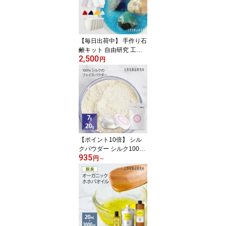
【毎日出荷中】 手作り石
鹸キット 自由研究 工作
2,500
キット 宝石石けん 宝石
円
石鹸 夏休み 小学生工作
キット [ グリセリンソー
プ キット 工作 小学生 手
作り グリセリンクリアソ
ープ 石鹸 透明石けん ]
【ポイント10倍】 シル
クパウダー シルク100%
935
フェイスパウダー ルース
円
～
パウダー プレストパウダ
ー 7g 20g 詰め替え用 /
パフ付きケース [ ナイト
パウダー ファンデーショ
ン 余分な皮脂を抑える
化粧崩れ防止 Silk Powde
r 日差しガード ]