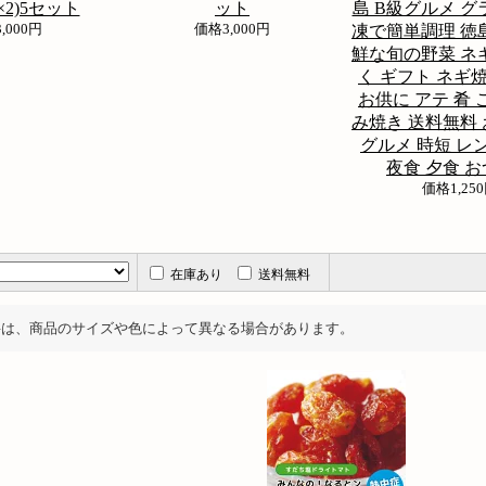
×2)5セット
ット
島 B級グルメ グ
3,000円
価格
3,000円
凍で簡単調理 徳
鮮な旬の野菜 ネ
く ギフト ネギ
お供に アテ 肴
み焼き 送料無料
グルメ 時短 レ
夜食 夕食 
価格
1,25
在庫あり
送料無料
料は、商品のサイズや色によって異なる場合があります。