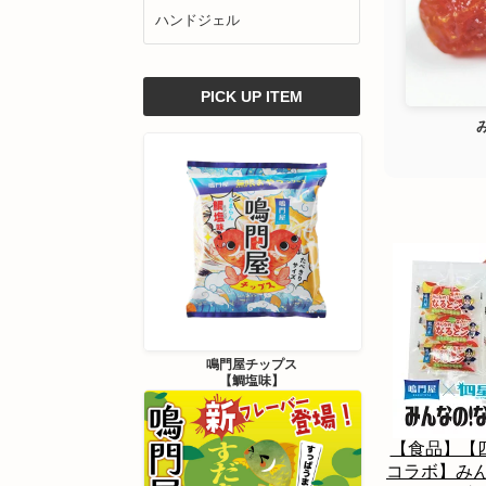
ハンドジェル
PICK UP ITEM
鳴門屋チップス
【鯛塩味】
【食品】【
コラボ】み