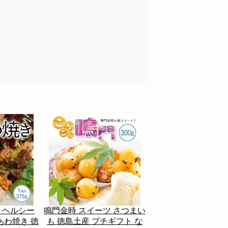
 ヘルシー
鳴門金時 スイーツ さつまい
あわ焼き 徳
も 徳島土産 プチギフト な