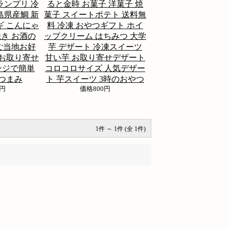
ランプリ 冷
ると金時 お菓子 洋菓子 焼
島県産鯛 新
菓子 スイートポテト 送料無
ギ こんにゃ
料 冷凍 おやつギフト ホイ
焼き お酒の
ップクリーム はちみつ 大学
 ご当地お好
芋 デザート 冷凍スイーツ
 お取り寄せ
甘い芋 お取り寄せデザート
ンジで簡単
コロコロサイズ 人気デザー
おつまみ
ト 芋スイーツ 3時のおやつ
0円
価格
800円
1件 ～ 1件 (全 1件)