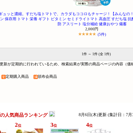
ギュッと濃縮。すだち塩トマトで、カラダもココロもチャージ！【みんなの！
ン 保存用 トマト 栄養 ギフト ビタミン セミドライトマト 高血圧 すだち塩 抗
防 アスリート 塩分補給 健康おやつ 備蓄
2,000円
(5件)
1件 ～ 1件 (全 1件)
更新が定期的に行われているため、検索結果が実際の商品ページの内容（価
品
定期購入商品
頒布会商品
の人気商品ランキング
8月6日(木)更新 (集計日：7月
2
3
4
位
位
位