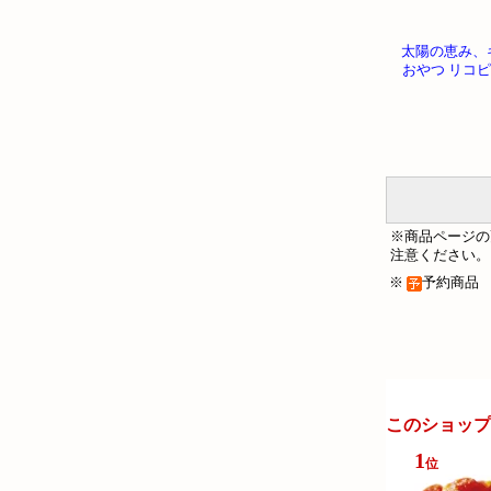
太陽の恵み、
おやつ リコピ
※商品ページの
注意ください。
※
予約商
このショップ
1
位