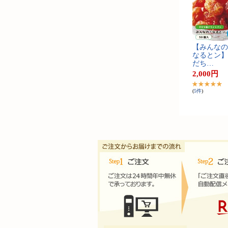
【​み​ん​な​の​
な​る​と​ン​】​
だ​ち​…
2,000
円
(
5
件
)