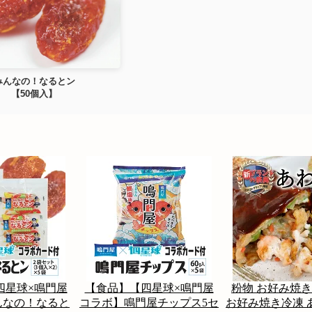
みんなの！なるとン
【50個入】
四星球×鳴門屋
【食品】【四星球×鳴門屋
粉物 お好み焼き
んなの！なると
コラボ】鳴門屋チップス5セ
お好み焼き冷凍 