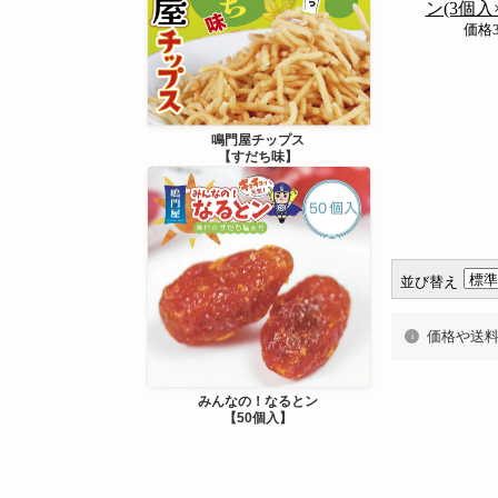
ン(3個入
価格
鳴門屋チップス
【すだち味】
並び替え
価格や送
みんなの！なるとン
【50個入】