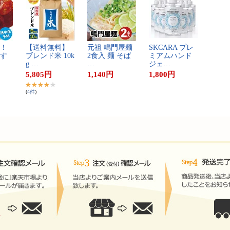
！​
【​送​料​無​料​】​
元​祖​ ​鳴​門​屋​麺​ ​
S​K​C​A​R​A​ ​プ​レ​
す​
ブ​レ​ン​ド​米​ ​1​0​k​
2​食​入​ ​麺​ ​そ​ば​ ​
ミ​ア​ム​ハ​ン​ド​
g​ ​…
…
ジ​ェ​…
5,805
円
1,140
円
1,800
円
(
4
件
)