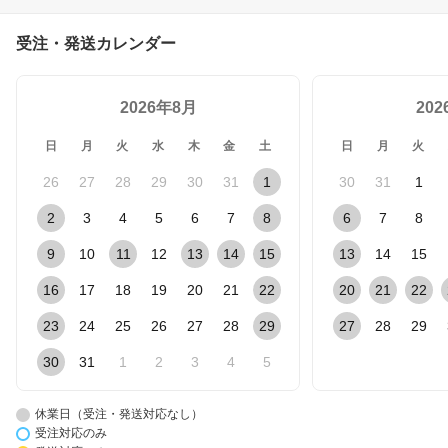
防 アスリート 塩分補給
健康おやつ 備蓄
受注・発送カレンダー
2026年8月
20
日
月
火
水
木
金
土
日
月
火
26
27
28
29
30
31
1
30
31
1
2
3
4
5
6
7
8
6
7
8
9
10
11
12
13
14
15
13
14
15
16
17
18
19
20
21
22
20
21
22
23
24
25
26
27
28
29
27
28
29
30
31
1
2
3
4
5
休業日（受注・発送対応なし）
受注対応のみ