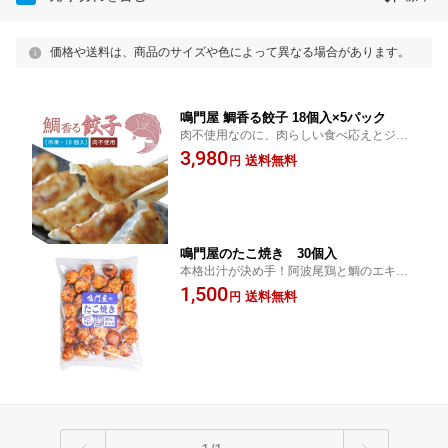
価格や送料は、商品のサイズや色によって異なる場合があります。
鳴門屋 鯛香る餃子 18個入×5パック
肉不使用なのに、肉らしい食べ応えとジュ
ーシーさを実現！
3,980
送料無料
円
鳴門屋のたこ焼き 30個入
本格出汁が決め手！阿波尾鶏と鯛のエキス
をブレンド
1,500
送料無料
円