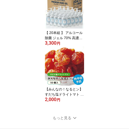
【 20本組 】 アルコール
除菌 ジェル 70% 高濃度
3,300
500ml SKCARA ハンド
円
ジェル ｜ 送料無料 消毒
殺菌 手指 大容量 保湿 ウ
イルス 対策 予防 エタノ
ール ｜ 学校 会社 施設 ま
とめ買い ケース売り 備
蓄 縦型 ポンプ式 速乾 べ
たつかない
【みんなの！なるとン】
すだち塩ドライトマト 5
2,000
0個入 おやつ リコピン
円
保存用 トマト 栄養 ギフ
ト ビタミン セミドライ
トマト 高血圧 すだち塩
もっと見る
抗酸化作用 美肌効果 駄
菓子 栄養豊富 熱中症予