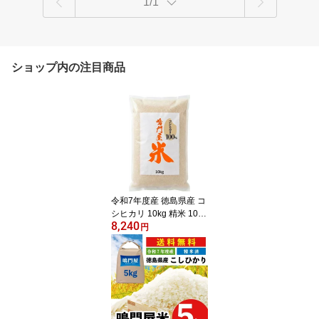
1/1
ショップ内の注目商品
令和7年度産 徳島県産 コ
シヒカリ 10kg 精米 10
8,240
0% 冷めても美味しい お
円
弁当 食べ盛り ご飯 徳島
お米