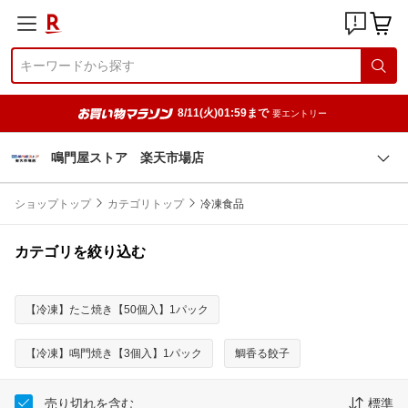
8/11(火)01:59まで
要エントリー
鳴門屋ストア 楽天市場店
ショップトップ
カテゴリトップ
冷凍食品
カテゴリを絞り込む
【冷凍】たこ焼き【50個入】1パック
【冷凍】鳴門焼き【3個入】1パック
鯛香る餃子
売り切れを含む
標準