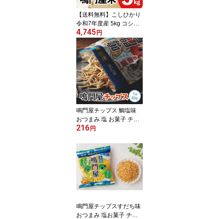
【送料無料】こしひかり
令和7年度産 5kg コシヒ
4,745
カリ国産 国内産米 100%
円
精米 複数原料米 国内産1
0割 お米 米 こめ 白米 5
キロ 家庭用 お弁当 おに
ぎり 朝食 夕食 家計応援
お得用
鳴門屋チップス 鯛塩味
おつまみ 塩 お菓子 チッ
216
プス 大麦 ダイシモチ麦
円
鯛 やみつき ビール お酒
ギフト 栄養豊富 ミネラ
ル ビタミン
鳴門屋チップスすだち味
おつまみ 塩お菓子 チッ