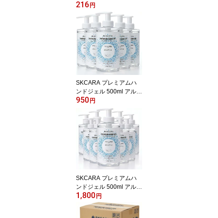
216
プス 大麦 ダイシモチ麦
円
やみつき すだち味 ビー
ル お酒 ギフト 送料無料
無限おやつ 栄養豊富 ミ
ネラル ビタミン ご当地
徳島 土産
SKCARA プレミアムハ
ンドジェル 500ml アルコ
950
ール度数70％【1ケース5
円
本入】
SKCARA プレミアムハ
ンドジェル 500ml アルコ
1,800
ール度数70％【1ケース1
円
0本入】