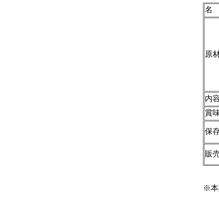
名
原
内
賞
保
販
※本