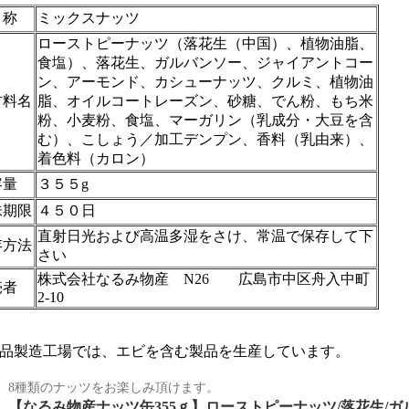
 称
ミックスナッツ
ローストピーナッツ（落花生（中国）、植物油脂、
食塩）、落花生、ガルバンソー、ジャイアントコー
ン、アーモンド、カシューナッツ、クルミ、植物油
材料名
脂、オイルコートレーズン、砂糖、でん粉、もち米
粉、小麦粉、食塩、マーガリン（乳成分・大豆を含
む）、こしょう／加工デンプン、香料（乳由来）、
着色料（カロン）
容量
３５５g
味期限
４５０日
直射日光および高温多湿をさけ、常温で保存して下
存方法
さい
株式会社なるみ物産 N26 広島市中区舟入中町
売者
2-10
品製造工場では、エビを含む製品を生産しています。
8種類のナッツをお楽しみ頂けます。
【なるみ物産ナッツ缶355ｇ】ローストピーナッツ/落花生/ガ