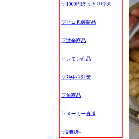
▽1000円ぽっきり珍味
▽ピロ包装商品
▽激辛商品
▽レモン商品
▽熱中症対策
▽魚商品
▽メーカー直送
▽調味料