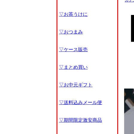
カテ
▽お茶うけに
▽おつまみ
▽ケース販売
▽まとめ買い
▽お中元ギフト
▽送料込みメール便
▽期間限定激安商品