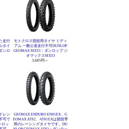
た走行
モトクロス競技用タイヤ ミディ
ルタイ
アム 一般公道走行不可DUNLOP
 ダンロ
GEOMAX MX53：ダンロップ ジ
オマックスMX53
3,685円～
ドレン
GEOMAX ENDURO EN91EX、G
不可で
EOMAX AT82、AT81EXは競技専
ダンロッ
用のレーシングタイヤです。DU