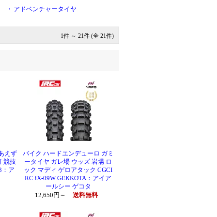
・
アドベンチャータイヤ
1件 ～ 21件 (全 21件)
りあえず
バイク ハードエンデューロ ガミ
 競技
ータイヤ ガレ場 ウッズ 岩場 ロ
33：ア
ック マディ ゲロアタック CGCI
RC iX-09W GEKKOTA：アイア
ールシー ゲコタ
12,650円～
送料無料