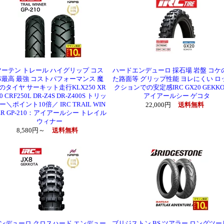
ツーテン トレール ハイグリップ コス
ハードエンデューロ 採石場 岩盤 コケ
パ最高 最強 コストパフォーマンス 魔
た路面等 グリップ性能 ヨレにくい ロ
のタイヤ サーキット走行KLX250 XR
クションでの安定感IRC GX20 GEKK
0 CRF250L DR-Z4S DR-Z400S トリッ
アイアールシー ゲコタ
ー＼ポイント10倍／ IRC TRAIL WIN
22,000円
送料無料
ER GP-210：アイアールシー トレイル
ウィナー
8,580円～
送料無料
ンデューロ クロスハード エンデュー
ブリジストン BS ツアラー ロングツ