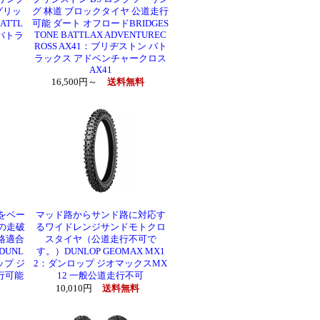
グリッ
グ 林道 ブロックタイヤ 公道走行
ATTL
可能 ダート オフロードBRIDGES
TONE BATTLAX ADVENTUREC
 バトラ
ROSS AX41：ブリヂストン バト
ラックス アドベンチャークロス
AX41
16,500円～
送料無料
をベー
マッド路からサンド路に対応す
の走破
るワイドレンジサンドモトクロ
格適合
スタイヤ（公道走行不可で
UNL
す。）DUNLOP GEOMAX MX1
ップ ジ
2：ダンロップ ジオマックスMX
行可能
12 一般公道走行不可
10,010円
送料無料