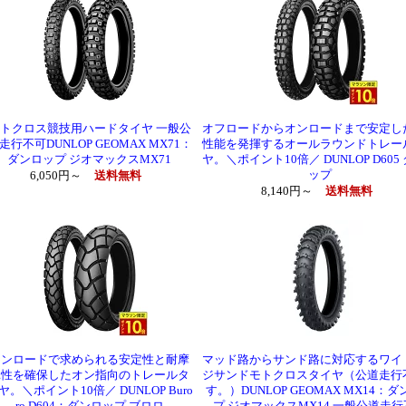
トクロス競技用ハードタイヤ 一般公
オフロードからオンロードまで安定し
走行不可DUNLOP GEOMAX MX71：
性能を発揮するオールラウンドトレー
ダンロップ ジオマックスMX71
ヤ。＼ポイント10倍／ DUNLOP D605
ップ
6,050円～
送料無料
8,140円～
送料無料
オンロードで求められる安定性と耐摩
マッド路からサンド路に対応するワイ
耗性を確保したオン指向のトレールタ
ジサンドモトクロスタイヤ（公道走行
ヤ。＼ポイント10倍／ DUNLOP Buro
す。）DUNLOP GEOMAX MX14：