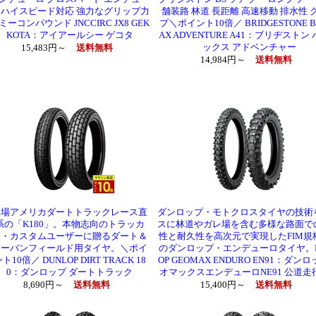
 ハイスピード対応 強力なグリップ力
舗装路 林道 長距離 高速移動 排水性 
ミーコンパウンド JNCCIRC JX8 GEK
プ＼ポイント10倍／ BRIDGESTONE B
KOTA：アイアールシー ゲコタ
AX ADVENTURE A41：ブリヂストン
ックス アドベンチャー
15,483円～
送料無料
14,984円～
送料無料
本場アメリカダートトラックレース直
ダンロップ・モトクロスタイヤの技術
系の「K180」。本物志向のトラッカ
スに林道やガレ場を含む多様な路面で
ー・カスタムユーザーに贈るダート＆
性と耐久性を高次元で実現したFIM規
アーバンフィールド用タイヤ。＼ポイ
のダンロップ・エンデューロタイヤ。D
ト10倍／ DUNLOP DIRT TRACK 18
OP GEOMAX ENDURO EN91：ダンロ
0：ダンロップ ダートトラック
オマックスエンデューロNE91 公道走
8,690円～
送料無料
15,400円～
送料無料