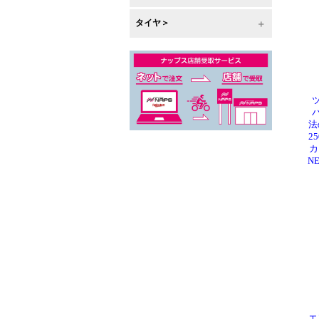
タイヤ＞
法
25
カ
N
エ