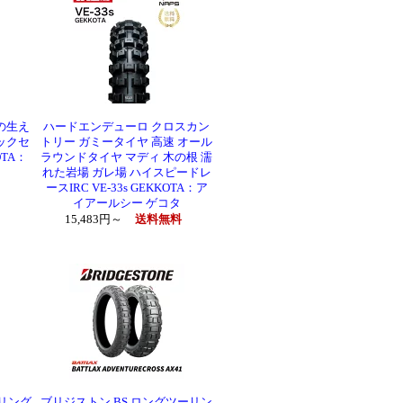
の生え
ハードエンデューロ クロスカン
ックセ
トリー ガミータイヤ 高速 オール
OTA：
ラウンドタイヤ マディ 木の根 濡
れた岩場 ガレ場 ハイスピードレ
ースIRC VE-33s GEKKOTA：ア
イアールシー ゲコタ
15,483円～
送料無料
ーリング
ブリジストン BS ロングツーリン