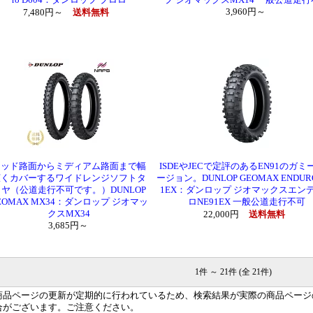
ro D604：ダンロップ ブロロ
プ ジオマックスMX14 一般公道走
3,960円～
7,480円～
送料無料
マッド路面からミディアム路面まで幅
ISDEやJECで定評のあるEN91のガミ
広くカバーするワイドレンジソフトタ
ージョン。DUNLOP GEOMAX ENDURO
イヤ（公道走行不可です。）DUNLOP
1EX：ダンロップ ジオマックスエン
EOMAX MX34：ダンロップ ジオマッ
ロNE91EX 一般公道走行不可
クスMX34
22,000円
送料無料
3,685円～
1件 ～ 21件 (全 21件)
商品ページの更新が定期的に行われているため、検索結果が実際の商品ページ
合がございます。ご注意ください。