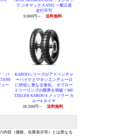
行不可
NLOP GEOMAX AT82：ダンロッ
プ ジオマックスAT82 一般公道
走行不可
9,900円～
送料無料
ー・バ
KAROOシリーズがアドベンチャ
 EN9
ーバイクとマキシエンデューロ
デュー
に特化し更なる進化。 オフロー
ドツーリングの限界を突破！ME
TZELER KAROO 4 メッツラー カ
ルー4 タイヤ
38,500円～
送料無料
の内容（価格、在庫表示等）とは異なる