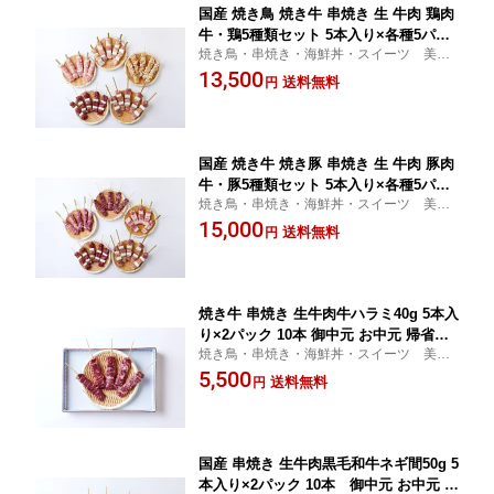
国産 焼き鳥 焼き牛 串焼き 生 牛肉 鶏肉
牛・鶏5種類セット 5本入り×各種5パッ
焼き鳥・串焼き・海鮮丼・スイーツ 美味
ク 25本 御中元 お中元 帰省暮 やきとり
しいものや・七つ壺
13,500
冷凍 焼鳥 ギフト 贈答 贈り物 通販 人気
送料無料
円
ランキング お取り寄せ
国産 焼き牛 焼き豚 串焼き 生 牛肉 豚肉
牛・豚5種類セット 5本入り×各種5パッ
焼き鳥・串焼き・海鮮丼・スイーツ 美味
ク 25本 御中元 お中元 帰省暮 やきとり
しいものや・七つ壺
15,000
冷凍 焼鳥 ギフト 贈答 贈り物 通販 人気
送料無料
円
ランキング お取り寄せ
焼き牛 串焼き 生牛肉牛ハラミ40g 5本入
り×2パック 10本 御中元 お中元 帰省暮
焼き鳥・串焼き・海鮮丼・スイーツ 美味
やきとり 冷凍 焼鳥 ギフト 贈答 贈り物
しいものや・七つ壺
5,500
通販 人気 ランキング お取り寄せ
送料無料
円
国産 串焼き 生牛肉黒毛和牛ネギ間50g 5
本入り×2パック 10本 御中元 お中元 帰