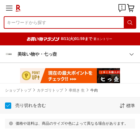
8/11(火)01:59まで
要エントリー
美味い物や・七っ壺
ショップトップ
カテゴリトップ
串焼き 生
牛肉
売り切れを含む
標準
価格や送料は、商品のサイズや色によって異なる場合があります。