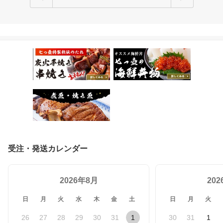
受注・発送カレンダー
2026年8月
20
日
月
火
水
木
金
土
日
月
火
26
27
28
29
30
31
1
30
31
1