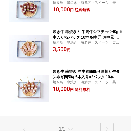
焼き鳥・串焼き・海鮮丼・スイーツ 美味
省暮 やきとり 調理済み 冷凍 焼鳥 ギフ
しいものや・七つ壺
10,000
ト 贈答 贈り物 通販 人気 ランキング 取
送料無料
円
り寄せ
焼き牛 串焼き 生牛肉牛シマチョウ40g 5
本入り×2パック 10本 御中元 お中元 帰
焼き鳥・串焼き・海鮮丼・スイーツ 美味
省暮 やきとり 冷凍 焼鳥 ギフト 贈答 贈
しいものや・七つ壺
3,500
り物 通販 人気 ランキング お取り寄せ
円
焼き牛 串焼き 生牛肉霜降り厚切り牛タ
ンネギ間50g 5本入り×2パック 10本 御
焼き鳥・串焼き・海鮮丼・スイーツ 美味
中元 お中元 帰省暮 やきとり 冷凍 焼鳥
しいものや・七つ壺
10,000
ギフト 贈答 贈り物 通販 人気 ランキン
送料無料
円
グ お取り寄せ
1/1