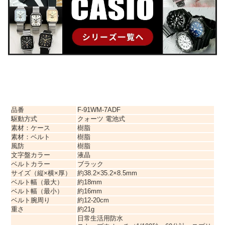
品番
F-91WM-7ADF
駆動方式
クォーツ 電池式
素材：ケース
樹脂
素材：ベルト
樹脂
風防
樹脂
文字盤カラー
液晶
ベルトカラー
ブラック
サイズ（縦×横×厚）
約38.2×35.2×8.5mm
ベルト幅（最大）
約18mm
ベルト幅（最小）
約16mm
ベルト腕周り
約12-20cm
重さ
約21g
日常生活用防水