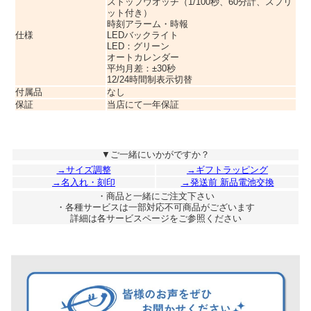
ストップウオッチ（1/100秒、60分計、スプリ
ット付き）
時刻アラーム・時報
仕様
LEDバックライト
LED：グリーン
オートカレンダー
平均月差：±30秒
12/24時間制表示切替
付属品
なし
保証
当店にて一年保証
▼ご一緒にいかがですか？
→サイズ調整
→ギフトラッピング
→名入れ・刻印
→発送前 新品電池交換
・商品と一緒にご注文下さい
・各種サービスは一部対応不可商品がございます
詳細は各サービスページをご参照ください