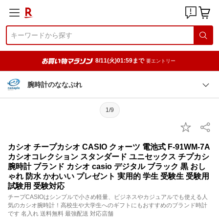
8/11(火)01:59まで
要エントリー
腕時計のななぷれ
1/9
カシオ チープカシオ CASIO クォーツ 電池式 F-91WM-7A
カシオコレクション スタンダード ユニセックス チプカシ
腕時計 ブランド カシオ casio デジタル ブラック 黒 おし
ゃれ 防水 かわいい プレゼント 実用的 学生 受験生 受験用
試験用 受験対応
チープCASIOはシンプルで小さめ軽量、ビジネスやカジュアルでも使える人
気のカシオ腕時計！高校生や大学生へのギフトにもおすすめのブランド時計
です 名入れ 送料無料 最強配送 対応店舗