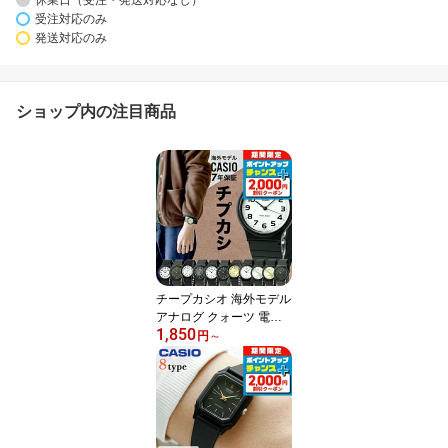
受注対応のみ
発送対応のみ
ショップ内の注目商品
チープカシオ 海外モデル
アナログ クォーツ 電池
1,850
式 メンズ レディース 腕
円
～
時計 シンプル MQ-24 CA
SIO チプカシ ブランド
おしゃれ 防水 小さい 軽
い かっこいい プレゼン
ト 実用的 学生 子供用 キ
ッズ 受験生 受験用 試験