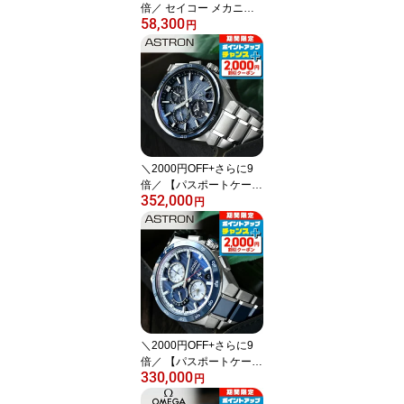
倍／ セイコー メカニカ
58,300
ル ネット流通限定モデル
円
メンズ 腕時計 自動巻き
機械式 シルバー ホワイ
ト ブラック ネイビー 人
気 メタルベルト SEIKO
SZSB011 SZSB012 SZS
B013 SZSB014 ブランド
おしゃれ 防水 プレゼン
ト 男性 実用的
＼2000円OFF+さらに9
倍／ 【パスポートケース
352,000
付】 セイコー アストロ
円
ン ネクスター 大谷 翔平
モデル デュアルタイムク
ロノ GPS衛星電波ソーラ
ー 腕時計 メンズ コアシ
ョップ専用 流通限定 チ
タン ASTRON SBXC175
高級 おしゃれ 防水 文字
盤 大きい プレゼント 男
＼2000円OFF+さらに9
性 実用的
倍／ 【パスポートケース
330,000
付】 セイコー アストロ
円
ン ネクスター 大谷 翔平