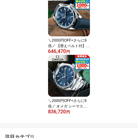
モデル デュアルタイムク
ロノ GPS衛星電波ソーラ
ー 腕時計 メンズ コアシ
ョップ専用 流通限定 チ
タン SBXC181 日本製 高
級 おしゃれ 防水 文字盤
大きい プレゼント 男性
＼2000円OFF+さらに9
実用的
倍／ 【替えベルト付】
646,470
オメガ シーマスター ア
円
クアテラ 150M コーアク
シャル マスタークロノメ
ーター 38mm メンズ 腕
時計 220.13.38.20.03.00
1 OMEGA 新品
＼2000円OFF+さらに9
倍／ オメガ シーマスタ
836,720
ー アクアテラ 150M 自動
円
巻き 220.10.41.21.03.00
1 OMEGA 腕時計 ブルー
高級 ブランド おしゃれ
防水 文字盤 大きい プレ
注目カテゴリ