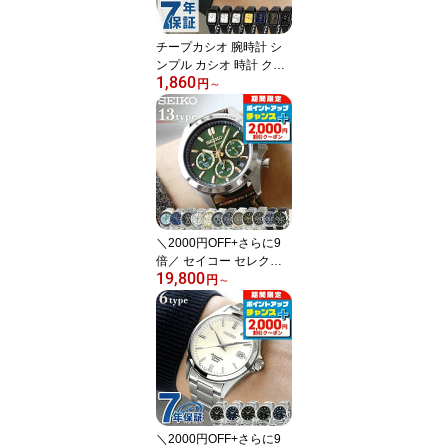
用 受験対応 選べるモデ
ル
チープカシオ 腕時計 シ
ンプル カシオ 時計 クオ
1,860
ーツ 電池式 メンズ レデ
円
～
ィース チプカシ アナロ
グ スクエア ブラック ホ
ワイト ゴールド シルバ
ー 黒 白 CASIO LQ-142
ブランド おしゃれ 防水
小さい 軽い かっこいい
プレゼント 男性 学生 受
験用 試験用 選べるモデ
＼2000円OFF+さらに9
ル
倍／ セイコー セレクシ
19,800
ョン 腕時計 メンズ スー
円
～
ツ 仕事 就職 誕生日 革 S
EIKO スピリット SPIRIT
8Tクロノ SBTR ブランド
おしゃれ アナログ 防水
プレゼント 男性 実用的
学生 受験生 受験用 試験
用 受験対応 選べるモデ
ル
＼2000円OFF+さらに9