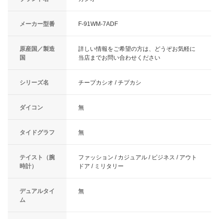
メーカー型番
F-91WM-7ADF
原産国／製造
詳しい情報をご希望の方は、どうぞお気軽に
国
当店までお問い合わせください
シリーズ名
チープカシオ / チプカシ
ダイコン
無
タイドグラフ
無
テイスト（腕
ファッション / カジュアル / ビジネス / アウト
時計）
ドア / ミリタリー
デュアルタイ
無
ム