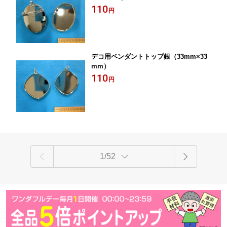
110
円
デコ用ペンダントトップ銀（33mm×33
mm）
110
円
1/52