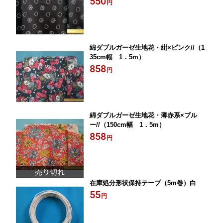
550
円
綿ダブルガーゼ生地花・紺×ピンク//（1
35cm幅 1．5m）
858
円
綿ダブルガーゼ生地花・薄赤系×ブル
ー//（150cm幅 1．5m）
858
円
在庫処分形状保持テープ（5m巻）白
55
円