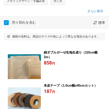
メタリックヤーン・手編み糸
ボン天
さらに表示
売り切れを含む
標準
価格や送料は、商品のサイズや色によって異なる場合があります。
綿ダブルガーゼ生地生成り（110cm幅
2m）
858
円
本皮テープ（1.0cm幅x40cmカット）
187
円