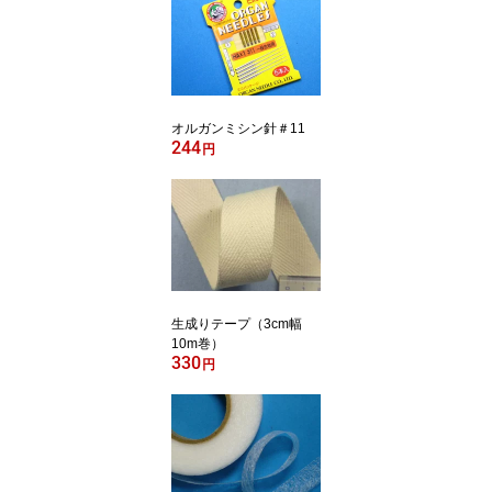
オルガンミシン針＃11
244
円
生成りテープ（3cm幅
10m巻）
330
円