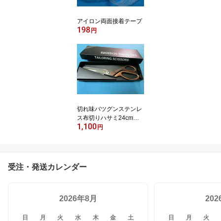
アイロン両面接着テープ
198
円
切れ味バツグンステンレ
ス布切りハサミ24cm
1,100
（標準サイズ）
円
受注・発送カレンダー
2026年8月
20
日
月
火
水
木
金
土
日
月
火