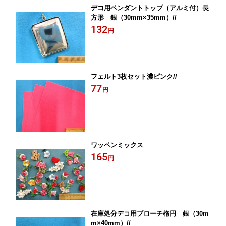
デコ用ペンダントトップ（アルミ付）長
方形 銀（30mm×35mm）//
132
円
フェルト3枚セット濃ピンク//
77
円
ワッペンミックス
165
円
在庫処分デコ用ブローチ楕円 銀（30m
m×40mm）//