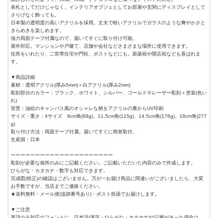
表札としてだけじゃなく、インテリアオブジェとしてお部屋や玄関にディスプレイとして
さりげなく飾っても。
日本製の透明度の高いアクリルを採用。丈夫で軽いアクリルでガラスのような爽やかさと
きらめきを楽しめます。
強力両面テープ付属なので、届いてすぐに取り付け可能。
屋外対応。マンションや戸建て、店舗や会社などさまざまな場所に使用できます。
住所をいれたり、二世帯住宅や門柱、ポストなどにも。新築祝や開店祝なども喜ばれま
す。
▼商品詳細
素材：透明アクリル(厚み5mm)＋白アクリル(厚み2mm)
彫刻部分のカラー：ブラック、ホワイト、シルバー、ゴールド※レーザー彫刻＋塗装(色い
れ)
背景：油絵のキャンパス風のオシャレな柄をアクリルの裏からUV印刷
サイズ・重さ：4サイズ 9cm角(68g)、11.5cm角(115g)、14.5cm角(176g)、18cm角(277
g)
取り付け方法：両面テープ付属。届いてすぐに簡単取付。
生産国：日本
ーーーーーーーーーーーーーーーーーーーーー
彫刻が必要な個所のみにご記載ください。ご記載いただいた内容のみで作成します。
ひらがな・カタカナ・数字も対応できます。
完成図(校正)の確認はございません。万が一お届け商品に間違いがございましたら、大変
お手数ですが、当店までご連絡ください。
★送料無料・メール便(追跡番号あり)・ポスト投函でお届けします。
▼ご注意
英語のみ対応のフォントに、日本語(漢字・ひらがな・カタカナ)の記載があった場合は、