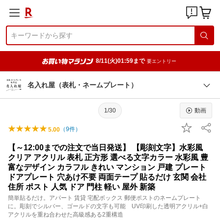
8/11(火)01:59まで
要エントリー
名入れ屋（表札・ネームプレート）
1/30
動画
（
9
件）
5.00
【～12:00までの注文で当日発送】 【彫刻文字】水彩風
クリア アクリル 表札 正方形 選べる文字カラー 水彩風 豊
富なデザイン カラフル きれい マンション 戸建 プレート
ドアプレート 穴あけ不要 両面テープ 貼るだけ 玄関 会社
住所 ポスト 人気 ドア 門柱 軽い 屋外 新築
簡単貼るだけ。アパート 賃貸 宅配ボックス 郵便ポストのネームプレート
に。彫刻でシルバー、ゴールドの文字も可能 UV印刷した透明アクリル+白
アクリルを重ね合わせた高級感ある2重構造