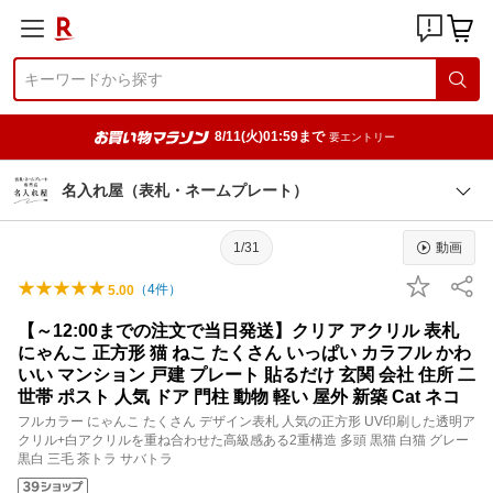
8/11(火)01:59まで
要エントリー
名入れ屋（表札・ネームプレート）
1/31
動画
（
4
件）
5.00
【～12:00までの注文で当日発送】クリア アクリル 表札
にゃんこ 正方形 猫 ねこ たくさん いっぱい カラフル かわ
いい マンション 戸建 プレート 貼るだけ 玄関 会社 住所 二
世帯 ポスト 人気 ドア 門柱 動物 軽い 屋外 新築 Cat ネコ
フルカラー にゃんこ たくさん デザイン表札 人気の正方形 UV印刷した透明ア
クリル+白アクリルを重ね合わせた高級感ある2重構造 多頭 黒猫 白猫 グレー
黒白 三毛 茶トラ サバトラ