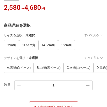
2,580
4,680
〜
円
商品詳細を選択
サイズを選択
：
未選択
すべて見る
9cm角
11.5cm角
14.5cm角
18cm角
デザインを選択
：
未選択
すべて見る
A.黒猫(白ベース)
B.白猫(黒ベース)
C.灰猫(白ベース)
D.黒猫
数量