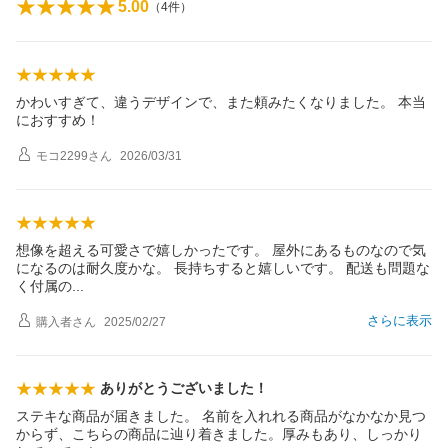
5.00
（
4
件）
かわいすぎて、違うデザインで、また頼みたくなりました。 本当
におすすめ！
モコ2299
さん
2026/03/31
想像を超える可愛さで嬉しかったです。 屋外にあるものなので気
になるのは耐久度かな。 長持ちすると嬉しいです。 配送も問題な
く付属
の
さらに表示
購入者
さん
2025/02/27
ありがとうございました！
ステキな商品が届きました。 名前を入れれる商品がなかなか見つ
からず、こちらの商品に辿り着きました。厚みもあり、しっかり