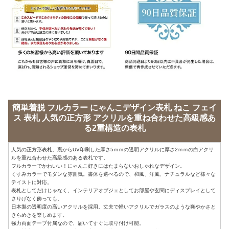
簡単着脱 フルカラー にゃんこデザイン表札 ねこ フェイ
ス 表札 人気の正方形 アクリルを重ね合わせた高級感あ
る2重構造の表札
人気の正方形表札。裏からUV印刷した厚さ5ｍｍの透明アクリルに厚さ2ｍｍの白アクリ
ルを重ね合わせた高級感のある表札です。
フルカラーでかわいい！にゃんこ好きにはたまらないおしゃれなデザイン。
くすみカラーでモダンな雰囲気。書体を選べるので、和風、洋風、ナチュラルなど様々な
テイストに対応。
表札としてだけじゃなく、インテリアオブジェとしてお部屋や玄関にディスプレイとして
さりげなく飾っても。
日本製の透明度の高いアクリルを採用。丈夫で軽いアクリルでガラスのような爽やかさと
きらめきを楽しめます。
強力両面テープ付属なので、届いてすぐに取り付け可能。