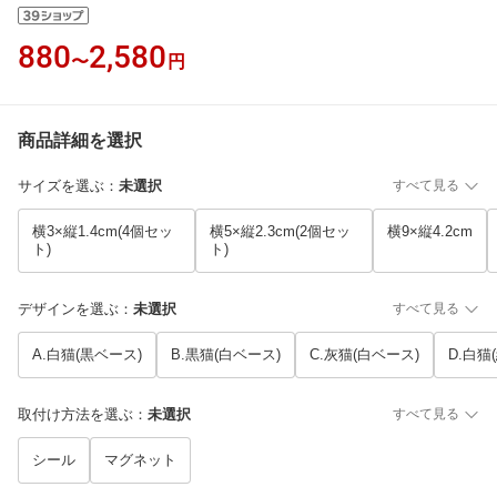
880
2,580
〜
円
商品詳細を選択
サイズを選ぶ
：
未選択
すべて見る
横3×縦1.4cm(4個セッ
横5×縦2.3cm(2個セッ
横9×縦4.2cm
ト)
ト)
デザインを選ぶ
：
未選択
すべて見る
A.白猫(黒ベース)
B.黒猫(白ベース)
C.灰猫(白ベース)
D.白猫
取付け方法を選ぶ
：
未選択
すべて見る
シール
マグネット