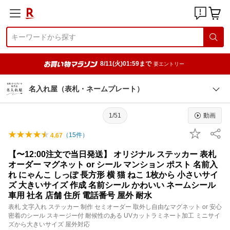
8/11(火)01:59まで
要エントリー
名入れ屋（表札・ネームプレート）
1/51
動画
（
15
件）
4.67
【〜12:00注文で当日発送】 オリジナル ステッカー 表札
オーダー マグネット or シール マンション ポスト 名前入
れ にゃんこ しっぽ 長方形 横 猫 ねこ 1枚から 小さいサイ
ズ 大きいサイズ 作成 名前シール かわいい ネームシール
車用 社名 店舗 住所 電話番号 屋外 耐水
表札 文字入れ ステッカー 制作 セミオーダー 取外し自由なマグネット or 安心
密着のシール スキージー付 耐候性のある UVカットラミネート加工 ミニサイ
ズから大きいサイズ 屋外対応