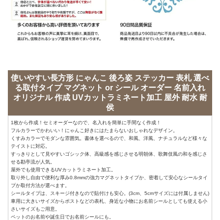
使いやすい長方形 にゃんこ 後ろ姿 ステッカー 表札 選べ
る取付タイプ マグネット or シール オーダー 名前入れ
オリジナル 作成 UVカットラミネート加工 屋外 耐水 耐
侯
1枚から作成！セミオーダーなので、名入れを簡単に手間なく作成！
フルカラーでかわいい！にゃんこ好きにはたまらないおしゃれなデザイン。
くすみカラーでモダンな雰囲気。書体を選べるので、和風、洋風、ナチュラルなど様々な
テイストに対応。
すっきりとして見やすいゴシック体、高級感を感じさせる明朝体、歌舞伎風の和を感じさ
せる勘亭流が人気。
屋外でも使用できるUVカットラミネート加工。
取り外し自由で便利な厚み0.8mmの強力マグネットタイプか、密着して安心なシールタイ
プか取付方法が選べます。
シールタイプは、スキージ付きなので貼付けも安心。(3cm、5cmサイズには付属しません)
車用に大きいサイズからポストなどの表札、身近な小物にお名前シールとしても使える小
さいサイズもご用意。
ペットのお名前や誕生日でお名前シールにも。