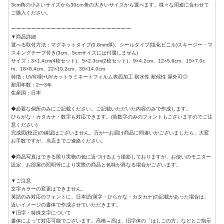
3cm角の小さいサイズから30cｍ角の大きいサイズから選べます。様々な用途に合わせて
ご購入ください。
ーーーーーーーーーーーーーーーーーーーーーーーー
▼商品詳細
選べる取付方法：マグネットタイプ(0.8mm厚)、シールタイプ(塩化ビニル)スキージー・マ
スキングテープ付き(3cm、5cmサイズには付属しません)
サイズ：3×1.4cm(4枚セット)、5×2.3cm(2枚セット)、9×4.2cm、12×5.6cm、15×7.0c
m、18×8.4cm、22×10.2cm、30×14.0cm
特徴：UV印刷+UVカットラミネートフィルム表面加工 耐水性 耐候性 屋外可◎
耐用年数：2〜3年
生産国：日本
◆必要な個所のみにご記載ください。ご記載いただいた内容のみで作成します。
ひらがな・カタカナ・数字も対応できます。(英数字のみのフォントもございますのでご注
意ください)
完成図(校正)の確認はございません。万が一お届け商品に間違いがございましたら、大変
お手数ですが、当店までご連絡ください。
◆商品写真はできる限り実物の色に近づけるよう撮影しておりますが、お使いのモニター
設定、お部屋の照明等により実際の商品と色味が異なる場合がございます。
▼ご注意
文字カラーの変更はできません。
英語のみ対応のフォントに、日本語(漢字・ひらがな・カタカナ)の記載があった場合は、
近いイメージの書体で作成させていただきます。
▼旧字・特殊文字について
書体によって対応可能でございます。高橋→高は、旧字体の「はしごの方」などとご指示