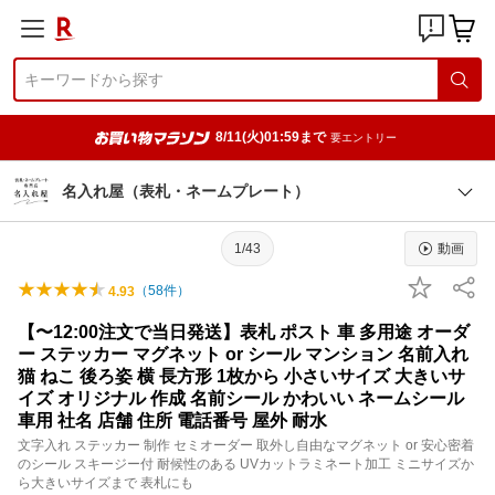
8/11(火)01:59まで
要エントリー
名入れ屋（表札・ネームプレート）
1/43
動画
（
58
件）
4.93
【〜12:00注文で当日発送】表札 ポスト 車 多用途 オーダ
ー ステッカー マグネット or シール マンション 名前入れ
猫 ねこ 後ろ姿 横 長方形 1枚から 小さいサイズ 大きいサ
イズ オリジナル 作成 名前シール かわいい ネームシール
車用 社名 店舗 住所 電話番号 屋外 耐水
文字入れ ステッカー 制作 セミオーダー 取外し自由なマグネット or 安心密着
のシール スキージー付 耐候性のある UVカットラミネート加工 ミニサイズか
ら大きいサイズまで 表札にも