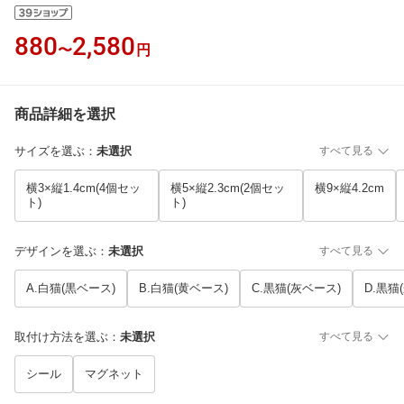
880
2,580
〜
円
商品詳細を選択
サイズを選ぶ
：
未選択
すべて見る
横3×縦1.4cm(4個セッ
横5×縦2.3cm(2個セッ
横9×縦4.2cm
ト)
ト)
デザインを選ぶ
：
未選択
すべて見る
A.白猫(黒ベース)
B.白猫(黄ベース)
C.黒猫(灰ベース)
D.黒猫
取付け方法を選ぶ
：
未選択
すべて見る
シール
マグネット