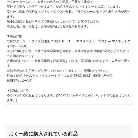
セミオーダーなので、会社名の名入れを簡単に手間なく作成！
屋外でも安心して使用できるよう、UV印刷+UVカットラミネート加工しています。
取り外し自由で便利なマグネットタイプか密着して安心なシールタイプか取付方法が選べ
ます。
法令に適用する文字サイズで作成いたしますので、ご安心ください。
※会社名が長い場合は、文字が縦長になる場合があります。
▼商品詳細
取付方法：シールタイプ(塩化ビニル)スキージー、マスキングテープ付き or マグネットタ
イプ(0.8mm厚)
法令に適応する方：自社で産業廃棄物を運搬する事業者様(自社運搬)に必要な項目がすべ
て表示されています。
表示義務について：産業廃棄物を収集運搬する際は、両側面にわかるように表示が必要で
す。
※法令規格の文字サイズを守っているので、安心してご使用いただけます。
特徴：UV印刷+UVカットラミネートフィルム表面加工 耐水性 耐候性 屋外◎
耐用年数：2〜3年
▼配送について
ゆうパックでのお届けになります。(300✕120mmサイズはゆうパケットでのお届けになり
ます。)
よく一緒に購入されている商品