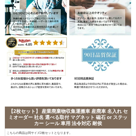
【2枚セット】 産業廃棄物収集運搬車 産廃車 名入れ セ
ミオーダー 社名 選べる取付 マグネット 磁石 or ステッ
カー シール 車用 法令対応 耐侯
こちらの商品は同サイズ2枚セットとなります。