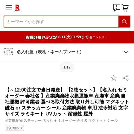
8/11(火)01:59まで
要エントリー
名入れ屋（表札・ネームプレート）
1/12
【～12:00注文で当日発送】 【2枚セット】【名入れ セミ
オーダー 会社名 】産業廃棄物収集運搬車 産廃車 産廃 自
社運搬 許可業者 選べる取付方法 取り外し可能 マグネット
磁石 or ステッカー シール 産業廃棄物 車用 法令対応 文字
サイズ ラミネート UVカット 耐候性 屋外
産業廃棄物 ステッカー 名入れ セミオーダー 会社名 マグネット シール