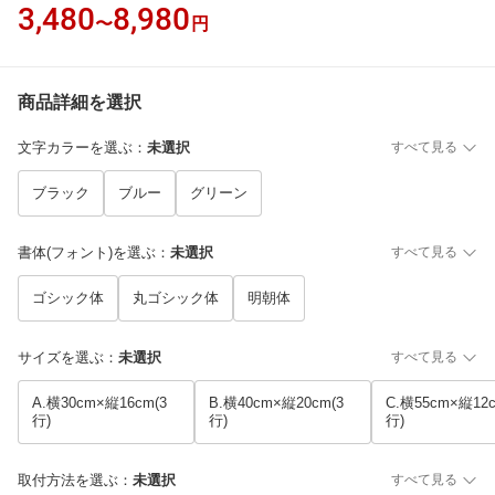
3,480
8,980
〜
円
商品詳細を選択
文字カラーを選ぶ
：
未選択
すべて見る
ブラック
ブルー
グリーン
書体(フォント)を選ぶ
：
未選択
すべて見る
ゴシック体
丸ゴシック体
明朝体
サイズを選ぶ
：
未選択
すべて見る
A.横30cm×縦16cm(3
B.横40cm×縦20cm(3
C.横55cm×縦12c
行)
行)
行)
取付方法を選ぶ
：
未選択
すべて見る