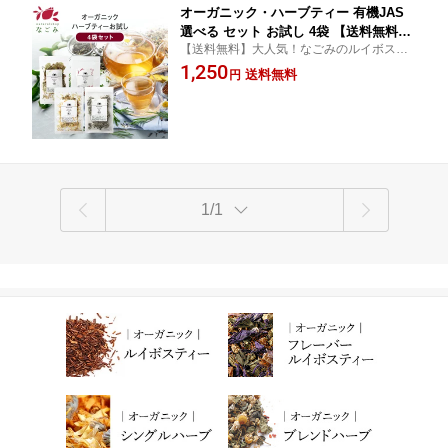
オーガニック・ハーブティー 有機JAS
選べる セット お試し 4袋 【送料無料】
【送料無料】大人気！なごみのルイボステ
マロウブルー ローズヒップ カモミール
ィー4種も選べるようになりました！オーガ
1,250
ラベンダー 36種 リーフ ハーブ ギフト
送料無料
円
ニックにこだわったハーブティーセットで
産後 マタニティ グリーンルイボスティ
す。
ー セントジョーンズワート ハニーブッ
シュ s1
1/1