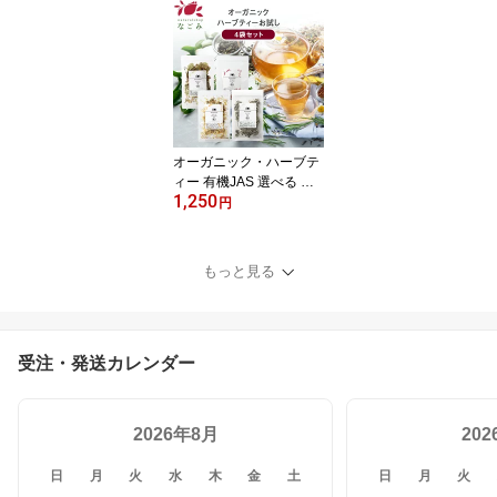
精製シアバター 100% オ
ーガニック 天然 スキン
ケア ヘアケア マッサー
ジ ボディクリーム ハン
ドクリーム ネイルケア
オーガニック・ハーブテ
ィー 有機JAS 選べる セ
1,250
ット お試し 4袋 【送料無
円
料】マロウブルー ローズ
ヒップ カモミール ラベ
ンダー 36種 リーフ ハー
もっと見る
ブ ギフト 産後 マタニテ
ィ グリーンルイボスティ
ー セントジョーンズワー
ト ハニーブッシュ s1
受注・発送カレンダー
2026年8月
20
日
月
火
水
木
金
土
日
月
火