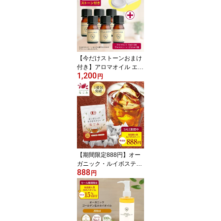
【今だけストーンおまけ
付き】アロマオイル エッ
1,200
センシャルオイル 選べる
円
精油 各5ml×6本 セット
【送料無料】 ラベンダー
オレンジ ハッカ AEAJ認
定 天然 ティートゥリー
アロマストーン s1【複数
購入でもおまけは1人様1
個】【4日20:00～11日1:
59まで】
【期間限定888円】オー
ガニック・ルイボスティ
888
ー なごみ ティーバッグ 1
円
00包 【送料無料】 植物
由来ティーバッグ 水銀検
査済み 有機JAS ノンカフ
ェイン 100個入り 水出し
s1 【お1人様2個まで】