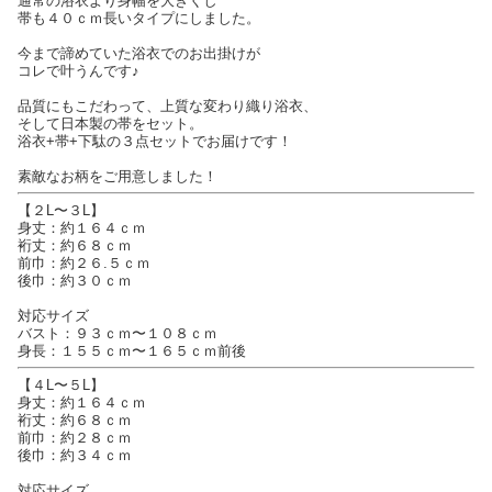
通常の浴衣より身幅を大きくし
帯も４０ｃｍ長いタイプにしました。
今まで諦めていた浴衣でのお出掛けが
コレで叶うんです♪
品質にもこだわって、上質な変わり織り浴衣、
そして日本製の帯をセット。
浴衣+帯+下駄の３点セットでお届けです！
素敵なお柄をご用意しました！
【２L〜３L】
身丈：約１６４ｃｍ
裄丈：約６８ｃｍ
前巾：約２６.５ｃｍ
後巾：約３０ｃｍ
対応サイズ
バスト：９３ｃｍ〜１０８ｃｍ
身長：１５５ｃｍ〜１６５ｃｍ前後
【４L〜５L】
身丈：約１６４ｃｍ
裄丈：約６８ｃｍ
前巾：約２８ｃｍ
後巾：約３４ｃｍ
対応サイズ