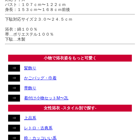
バスト：１０７ｃｍ〜１２２ｃｍ
身長：１５３ｃｍ〜１６８ｃｍ前後
下駄対応サイズ２３.０〜２４.５ｃｍ
浴衣：綿１００％
帯…ポリエステル１００％
下駄…木製
小物で浴衣姿をもっと可愛く
⇒
髪飾り
⇒
かごバッグ・巾着
⇒
帯飾り
⇒
着付け小物セットM〜2L
女性浴衣 -スタイル別で探す-
⇒
上品系
⇒
レトロ・古典系
⇒
粋・カッコいい系