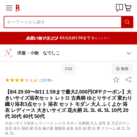
8/11(火)01:59まで
要エントリー
洋服・小物 なでしこ
1/10
動画
（
157
件）
4.34
【8/4 20:00〜8/11 1:59まで最大2,000円OFFクーポン】大
きいサイズ浴衣セット レトロ 古典柄 ゆとりサイズ 変わり
織り浴衣3点セット 浴衣 セット モダン 大人 ふくよか 浴
衣 レディース 大きいサイズ 花火柄 2L 3L 4L 5L 10代 20
代 30代 40代 50代
大きいサイズ浴衣 レディース レトロ モダン 古典柄 大人 女性 女 大正ロマン
浴衣 花火 朝顔 菊 百合 麻の葉 紫陽花 金魚 浴衣 紺 黒 白 青 クリーム 緑 2L 3L
4L 5L