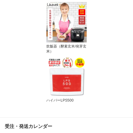
炊飯器（酵素玄米/発芽玄
米）
ハイパーLPS500
受注・発送カレンダー