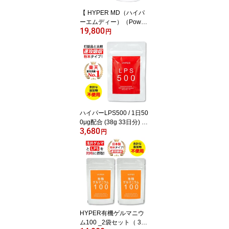
【 HYPER MD（ハイパ
ーエムディー）（Powde
19,800
r Capsules）】（HYPE
円
R MDα（ハイパーエムデ
ィーアルファ）よりブラ
ンド名が変わりまし
た。）
ハイパーLPS500 / 1日50
0μg配合 (38g 33日分) 送
3,680
料無料 メール便 自然免
円
疫応用技研（株）製 純正
LPSサプリ 1袋LPS16,50
0μg( リポポリサッカライ
ド LPS サプリメント ) 配
合 国産 日本製
HYPER有機ゲルマニウ
ム100 _2袋セット（ 35