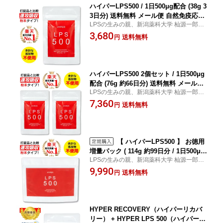
ハイパーLPS500 / 1日500μg配合 (38g 3
3日分) 送料無料 メール便 自然免疫応用
LPSの生みの親、新潟薬科大学 杣源一郎教
技研（株）製 純正LPSサプリ 1袋LPS1
授が創った純正LPS製品 自然免疫応用技研
3,680
6,500μg( リポポリサッカライド LPS サ
送料無料
円
（株）製純正LPS
プリメント ) 配合 国産 日本製
ハイパーLPS500 2個セット / 1日500μg
配合 (76g 約66日分) 送料無料 メール便
LPSの生みの親、新潟薬科大学 杣源一郎教
自然免疫応用技研（株）製 純正LPSサ
授が創った純正LPS製品 自然免疫応用技研
7,360
プリ 1袋に高濃度特許LPSが16,500μg(
送料無料
円
（株）製純正LPS 【メール便】
リポポリサッカライド LPS サプリメン
ト ) 配合 国産 lps500
【 ハイパーLPS500 】 お徳用
増量パック ( 114g 約99日分 / 1日500μg
LPSの生みの親、新潟薬科大学 杣源一郎教
配合) 送料無料 メール便 自然免疫応用
授が創った純正LPS製品 自然免疫応用技研
9,990
技研（株）製 純正LPSサプリ 1袋に高濃
送料無料
円
（株）製純正LPS 【メール便】
度特許LPSが49,500μg( リポポリサッカ
ライド LPS サプリメント )配合 国産 Li
popolysaccharide supplement hyper l
ps500
HYPER RECOVERY（ハイパーリカバ
リー） + HYPER LPS 500（ハイパーエ