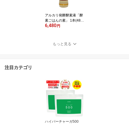
FAS対策 飲みやすい水 ア
スリート 活性炭
アルカリ発酵酵素液「酵
素ごはんの素」 1本(480
6,480
ml) 無添加 酵素玄米 酵素
円
ごはん が手軽に作れます
なでしこ健康生活 炊飯器
玄米 白米 にも 無農薬 化
もっと見る
学肥料 不使用
注目カテゴリ
ハイパーチャーガ500