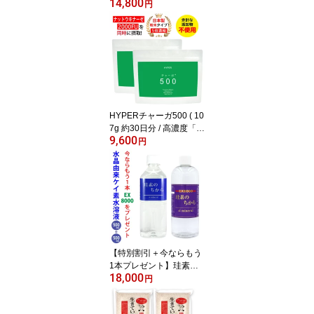
14,800
g/30日分×2/ アサイゲル
円
マニウム 100mg/日配合
） 日本製 （株） 浅井ゲ
ルマニウム 研究所 自然
免疫応用技研 （株） LP
S リポポリサッカライド
500μg/日 配合 有機ゲル
マニウム 国産 サプリメ
ント
HYPERチャーガ500 ( 10
7g 約30日分 / 高濃度「チ
9,600
ャーガエキス末」1日/50
円
0mg配合) 送料無料 メー
ル便 1袋に高濃度チャー
ガエキス末15,000mg配
合 ナットウキナーゼ 配
合 チャーガ パウダー 1日
/ 2000FU配合 スプーン3
杯/日×30回 / シェディン
グ 解毒 血管対策サプリ
【特別割引＋今ならもう
1本プレゼント】珪素の
18,000
ちから 500ml 水溶性珪素
円
送料無料 ケイ素のちか
ら シリカ 7000ppm以上