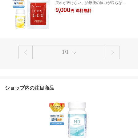
疲れが抜けない、治療後の体力が戻らな
ルピーエス500）
い、食事では追いつかない、あなたへ
9,000
送料無料
円
1/1
ショップ内の注目商品