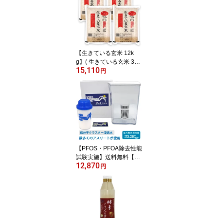
【 ケイ素の力 ケイ素 国
産 サプリメント シリカ
水 ケイソ 水 珪素 原液 sil
ica water keiso no chikar
a サプリ】
【生きている玄米 12k
g】( 生きている玄米 3kg
15,110
× 4) 令和6年産 玄米 コシ
円
ヒカリ 玄米 送料無料 国
産 有機栽培 天日干し 自
然乾燥 無農薬 無化学肥
料 農薬不使用 有機 無添
加 炊飯器 発芽玄米 酵素
玄米 寝かせ玄米
【PFOS・PFOA除去性能
試験実施】送料無料【公
12,870
式ショップ】スポーツパ
円
フォーマンスウォーター
Re.Cera（リセラ）浄水
ポット カートリッジ付き
低分子クラスター浸透水
浄水器 ポット型浄水器 P