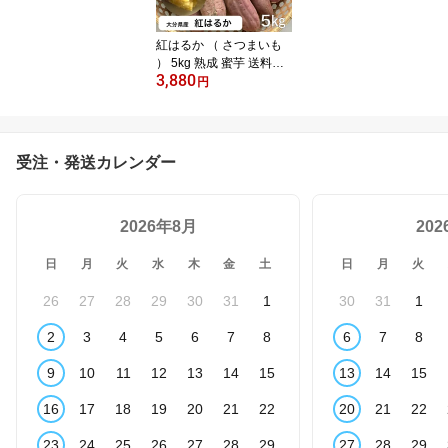
紅はるか （ さつまいも
） 5kg 熟成 蜜芋 送料無
3,880
料 大分県産 しっとり さ
円
つま芋 訳あり 高糖度 甘
藷 かん太くん 九州
受注・発送カレンダー
2026年8月
20
日
月
火
水
木
金
土
日
月
火
26
27
28
29
30
31
1
30
31
1
2
3
4
5
6
7
8
6
7
8
9
10
11
12
13
14
15
13
14
15
16
17
18
19
20
21
22
20
21
22
23
24
25
26
27
28
29
27
28
29