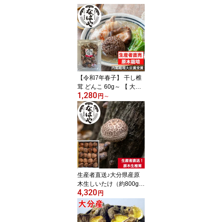
【令和7年春子】 干し椎
茸 どんこ 60g～ 【 大分
1,280
産 100％ 生産者直売 】
円
～
原木 干ししいたけ 国産
九州 大分 しいたけ 椎茸
干しシイタケ どんこしい
たけ どんこ椎茸 送料無
料 乾し椎茸 原木しいた
け 原木椎茸 なばや
生産者直送♪大分県産原
木生しいたけ（約800g）
4,320
【送料無料(クール便)、
円
期間限定】 大分 九州産
国産 原木 どんこ 肉厚 生
しいたけ しいたけ