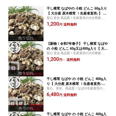
干し椎茸 なばやの 小粒 どんこ 60g入り
【 大分産 原木椎茸 ！生産者直売♪】 国
安心 安全 高品質！生産直売の大分県産 原
産 送料無料 しいたけ 乾し椎茸 乾しし
木栽培の干し椎茸!傘のサイズが3〜4センチ
1,200
いたけ 乾燥椎茸 乾燥しいたけ 九州産
送料無料
円
の肉厚などんこです♪
どんこ椎茸 肉厚
【新物！令和7年春子】 干し椎茸 なばや
の 小粒 どんこ 60g又は400g入り【 大分
安心 安全 高品質！生産直売の大分県産 原
産 原木椎茸 ！生産者直売♪】 国産 送料
木栽培の干し椎茸!傘のサイズが3〜4センチ
1,200
無料 しいたけ 乾し椎茸 乾ししいたけ
送料無料
円
～
の肉厚などんこです♪【干ししいたけ どん
乾燥椎茸 乾燥しいたけ 九州産 どんこ
こ】
肉厚
干し椎茸 なばや の 小粒 どんこ 400g入
り【 大分産 原木椎茸 ！生産者直売♪】
安心、安全、高品質！なばや生産直売の乾
送料無料 国産 九州産 ( 肉厚 しいたけ 干
椎茸!傘のサイズが3〜4センチの肉厚などん
6,480
ししいたけ 乾し椎茸 原木 ）
送料無料
円
こです♪たっぷり400g入りのお買い得な商
品です！
干し椎茸 なばや の 小粒 どんこ 400g入