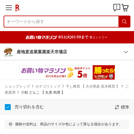
8/11(火)01:59まで
要エントリー
産地直送菜葉屋楽天市場店
ショップトップ
カテゴリトップ
干し椎茸 【 大分県産 原木椎茸 】
ご
家庭用
小粒 どんこ 【 丸形 肉厚 】
売り切れを含む
標準
価格や送料は、商品のサイズや色によって異なる場合があります。