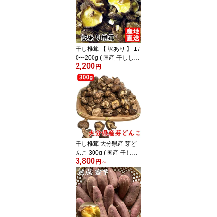
干し椎茸 【 訳あり 】 17
0〜200g ( 国産 干ししい
2,200
たけ しいたけ 椎茸 原木
円
原木栽培 乾燥椎茸 乾燥
しいたけ 訳あり どんこ
大容量 肉厚 小粒 業務用
大容量 なばや )
干し椎茸 大分県産 芽ど
んこ 300g ( 国産 干しし
3,800
いたけ しいたけ 椎茸 原
円
～
木 原木栽培 乾燥椎茸 乾
燥しいたけ 訳あり 大容
量 肉厚 小粒 業務用 大容
量 一口サイズ )