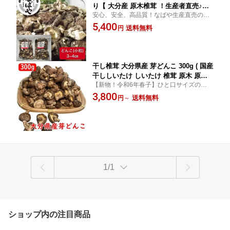
り【 大分産 原木椎茸 ！生産者直売♪】
安心、安全、高品質！なばや生産直売の乾
送料無料 国産 九州産 ( 肉厚 しいたけ 干
椎茸!傘のサイズが3〜4センチの肉厚などん
5,400
ししいたけ 乾し椎茸 原木 ）
送料無料
円
こです♪たっぷり400g入りのお買い得な商
品です！
干し椎茸 大分県産 芽どんこ 300g ( 国産
干ししいたけ しいたけ 椎茸 原木 原木
【新物！令和6年春子】ひと口サイズのかわ
栽培 乾燥椎茸 乾燥しいたけ 訳あり 大
いい芽どんこ
3,800
容量 肉厚 小粒 業務用 大容量 一口サイ
送料無料
円
～
ズ )
1/1
ショップ内の注目商品