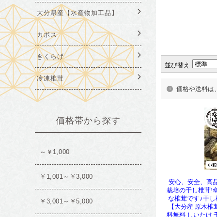
並び替え
価格や送料は
安心、安全、高
栽培の干し椎茸!
な椎茸です♪干し
【大分産 原木椎茸
料無料 しいたけ 