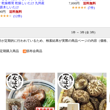
 乾燥椎茸 乾燥しいたけ 九州産
7,000円
送料無料
原木しいたけ
(7件)
000円
送料無料
(12件)
1件 ～ 3件 (全 3件)
新が定期的に行われているため、検索結果が実際の商品ページの内容（価格、
定期購入商品
頒布会商品