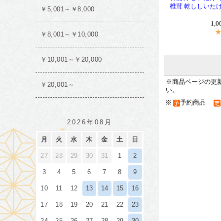
椎茸 乾ししいたけ
1,
※商品ページの更
い。
※
予約商品