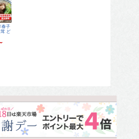
年​春​子​
茸​ ​ど​
〜