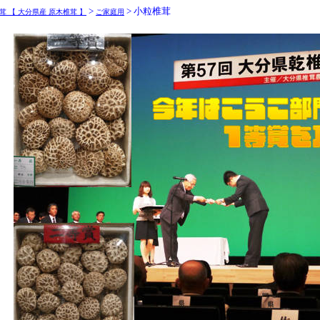
>
> 小粒椎茸
茸 【 大分県産 原木椎茸 】
ご家庭用