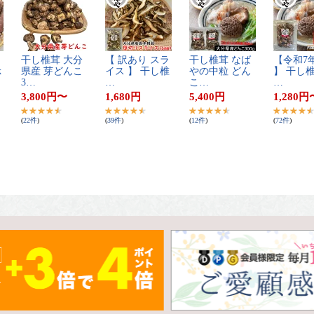
​
干​し​椎​茸​ ​大​分​
【​ ​訳​あ​り​ ​ス​ラ​
干​し​椎​茸​ ​な​ば​
【​令​和​7​
​
県​産​ ​芽​ど​ん​こ​ ​
イ​ス​ ​】​ ​干​し​椎​
や​の​中​粒​ ​ど​ん​
】​ ​干​し​椎​
3​…
…
こ​…
…
3,800
円
〜
1,680
円
5,400
円
1,280
円
(
22
件
)
(
39
件
)
(
12
件
)
(
72
件
)