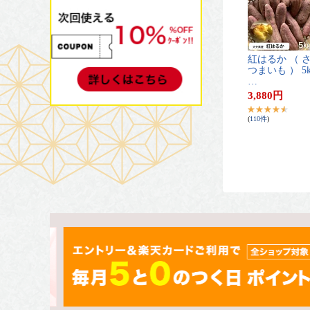
紅​は​る​か​ ​（​ ​さ
つ​ま​い​も​ ​）​ ​5​k
…
3,880
円
(
110
件
)