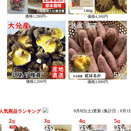
価格
1,280円~
価格
4,300円
価格
2,200円
価格
3,880円
人気商品ランキング
8月8日(土)更新 (集計日：8月1
2
3
4
5
位
位
位
位