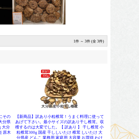
1件 ～ 3件 (全 3件)
にその
【新商品】訳あり小粒椎茸！うまく料理に使って
大分県
あげて下さい。最小サイズの訳あり干し椎茸。収
g 大分
穫するのは大変でした。【 訳あり 】 干し椎茸 小
売 原木
粒椎茸300g 国産 干ししいたけ 椎茸 しいたけ 大
分県産 どんこ 業務用 家庭用 大容量 お買得 わけ