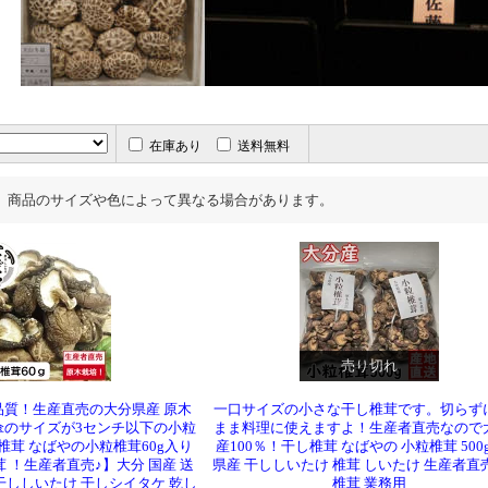
在庫あり
送料無料
、商品のサイズや色によって異なる場合があります。
売り切れ
品質！生産直売の大分県産 原木
一口サイズの小さな干し椎茸です。切らず
傘のサイズが3センチ以下の小粒
まま料理に使えますよ！生産者直売なので
椎茸 なばやの小粒椎茸60g入り
産100％！干し椎茸 なばやの 小粒椎茸 500
 ！生産者直売♪】大分 国産 送
県産 干ししいたけ 椎茸 しいたけ 生産者直
干ししいたけ 干しシイタケ 乾し
椎茸 業務用