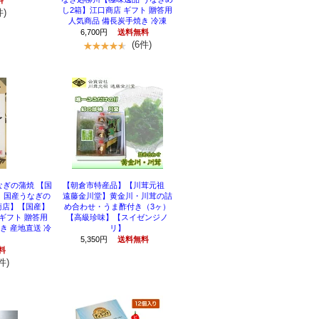
料
し2箱】江口商店 ギフト 贈答用
件)
人気商品 備長炭手焼き 冷凍
6,700円
送料無料
(6件)
ぎの蒲焼 【国
【朝倉市特産品】【川茸元祖
】国産うなぎの
遠藤金川堂】黄金川・川茸の詰
商店】【国産】
め合わせ・うま酢付き（3ヶ）
ギフト 贈答用
【高級珍味】【スイゼンジノ
き 産地直送 冷
リ】
5,350円
送料無料
料
件)