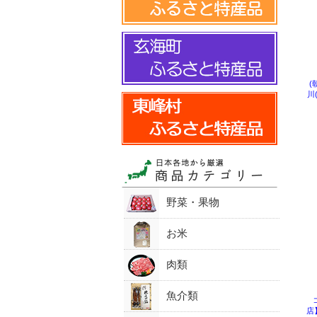
(
川
野菜・果物
お米
肉類
魚介類
店