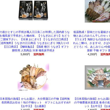
の道ひとすじの手焼き職人江口良二が吟撰した国内産うな
低温熟成！旨味だけを凝縮さ
を備長炭で手焼きした極め味、【うなぎおにぎり】をどう
物とあじのみりん干しのセッ
ご賞味下さい。 【冷凍 おにぎり】【うなぎの江口商店】
【ウエダ】海鮮ひもの詰合せ(
【送料無料】うなぎの江口商店 うなぎおにぎり 3個入り×3
れんこ鯛×1、かます×2、さば
 【江口商店】【極味逸品】【国産 柳川 うなぎ】ギフト
どぐろ）×1、あじみりん×4)
贈答用 人気商品 冷凍 備長炭手焼き
新鮮 干物 ギフト 
5,800円
送料無料
4,200円
送料無
日本屈指の漁場】からお届け、大分県蒲江の干物【送料無
【日本屈指の漁場】からお届
】長田商店お任せ！旬の干物セット ギフトにもおすすめ!!
の干物豊後水道直送 食卓の友
【お中元】【お歳暮】
ット【お中元】【お