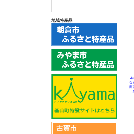
地域特産品
本
な
商