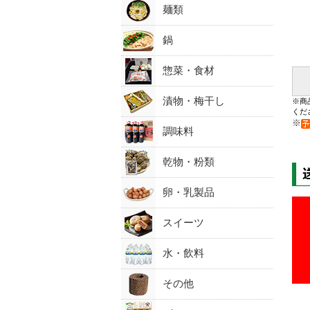
麺類
鍋
惣菜・食材
漬物・梅干し
※商
くだ
※
調味料
乾物・粉類
卵・乳製品
スイーツ
水・飲料
その他