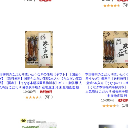
7,150円
送料無料
4,806円
送料無
(5
場柳川のこだわり抜いたうなぎの蒲焼【ギフト】【国産う
本場柳川のこだわり抜いたうな
ぎ】【送料無料】国産うなぎの蒲焼2本入り【うなぎの江口
産うなぎ】業務用【送料無料
店】【国産】【うなぎ本場福岡県柳川市】ギフト 贈答用 人
蒲焼3本入り【うなぎの江口
気商品 こだわり 備長炭手焼き 産地直送 冷凍 産地直送 鰻
【うなぎ本場福岡県柳川市】
人気商品 こだわり 備長炭手焼
10,000円
送料無料
凍 産地直送 鰻
(8件)
15,000円
送料無
(14