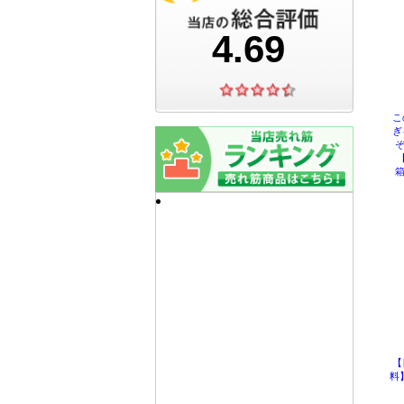
こ
ぎ
ぞ
箱
【
料