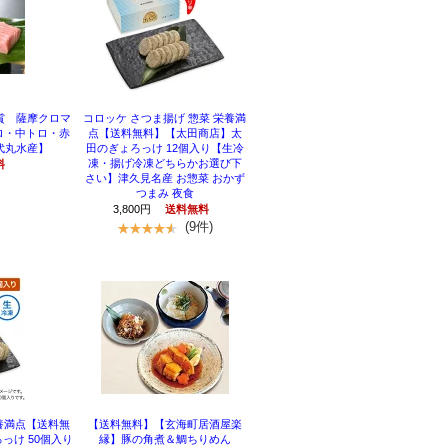
賞 薩摩クロマ
コロッケ さつま揚げ 惣菜 栄養満
トロ・中トロ・赤
点【送料無料】【太田商店】太
代丸水産】
田のぎょろっけ 12個入り【生冷
凍・揚げ冷凍どちらかお選び下
料
さい】津久見名産 お惣菜 おかず
つまみ 夜食
3,800円
送料無料
(9件)
栄養満点【送料無
【送料無料】【玄海町居酒屋楽
っけ 50個入り
縁】豚の角煮＆鯛ちりめん