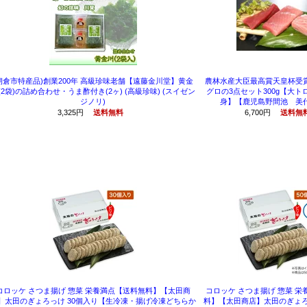
朝倉市特産品)創業200年 高級珍味老舗【遠藤金川堂】黄金
農林水産大臣最高賞天皇杯受
(2袋)の詰め合わせ・うま酢付き(2ヶ) (高級珍味) (スイゼン
グロの3点セット300g【大
ジノリ)
身】【鹿児島野間池 美
3,325円
送料無料
6,700円
送料無
コロッケ さつま揚げ 惣菜 栄養満点【送料無料】【太田商
コロッケ さつま揚げ 惣菜 
】太田のぎょろっけ 30個入り【生冷凍・揚げ冷凍どちらか
料】【太田商店】太田のぎょろ