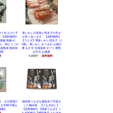
せて仕上げた干
真いわしの旨味と明太子の辛さ
ト【送料無料】
が良く合います。【送料無料】
真鯵 真鯵×2、
【ウエダ】博多いわし明太子（1
×1、赤むつ（の
0尾） 真いわし おつまみ お酒の
低温熟成 無添加
肴 おかず 北海道産 ギフト 贈答
贈答
お中元 お歳暮
料
4,300円
送料無料
け、大分県蒲江
国内産うなぎを備長炭で手焼き
 お手軽干物セ
した極め味、【うなぎめし】
歳暮】
【送料無料】【国産うなぎ】う
なぎ処柳川【極味逸品 うなぎめ