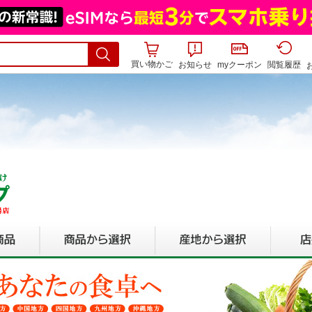
買い物かご
お知らせ
myクーポン
閲覧履歴
▶支払い送料・返品
▶会社概要
▶買
期間限定
商品から選択
産地から