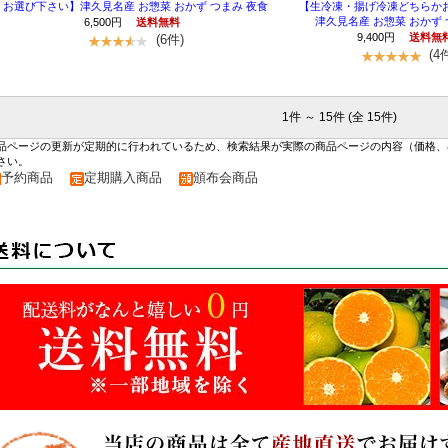
お選び下さい】津久見名産 お惣菜 おかず つまみ 夜食
【生冷凍・揚げ冷凍どちらか
津久見名産 お惣菜 おかず 
6,500円
送料無料
9,400円
送料無
(6件)
(4
1件 ～ 15件 (全 15件)
品ページの更新が定期的に行われているため、検索結果が実際の商品ページの内容（価格、
さい。
予約商品
定期購入商品
頒布会商品