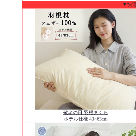
▼快
敬老の日 羽根まくら
ホテル仕様 43×63cm