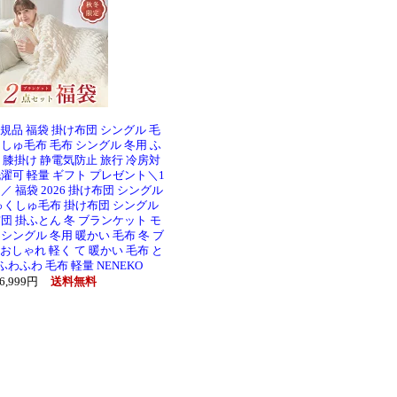
正規品 福袋 掛け布団 シングル 毛
しゅ毛布 毛布 シングル 冬用 ふ
 膝掛け 静電気防止 旅行 冷房対
洗濯可 軽量 ギフト プレゼント＼1
／ 福袋 2026 掛け布団 シングル
ゅくしゅ毛布 掛け布団 シングル
団 掛ふとん 冬 ブランケット モ
 シングル 冬用 暖かい 毛布 冬 ブ
おしゃれ 軽く て 暖かい 毛布 と
ふわふわ 毛布 軽量 NENEKO
6,999円
送料無料