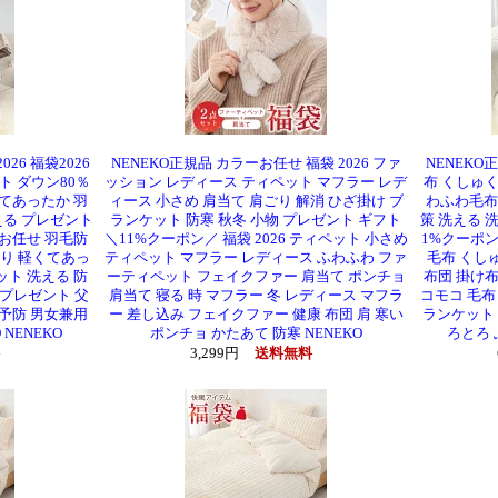
26 福袋2026
NENEKO正規品 カラーお任せ 福袋 2026 ファ
NENEKO
ト ダウン80％
ッション レディース ティペット マフラー レデ
布 くしゅく
てあったか 羽
ィース 小さめ 肩当て 肩ごり 解消 ひざ掛け ブ
わふわ毛布
える プレゼント
ランケット 防寒 秋冬 小物 プレゼント ギフト
策 洗える 
色お任せ 羽毛防
＼11%クーポン／ 福袋 2026 ティペット 小さめ
1%クーポン
取り 軽くてあっ
ティペット マフラー レディース ふわふわ ファ
毛布 くし
ト 洗える 防
ーティペット フェイクファー 肩当て ポンチョ
布団 掛け布
 プレゼント 父
肩当て 寝る 時 マフラー 冬 レディース マフラ
コモコ 毛布
予防 男女兼用
ー 差し込み フェイクファー 健康 布団 肩 寒い
ランケット 
NENEKO
ポンチョ かたあて 防寒 NENEKO
ろとろ 
3,299円
送料無料