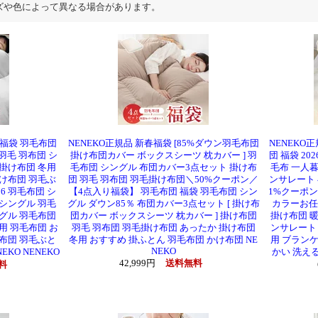
ズや色によって異なる場合があります。
新春福袋 羽毛布団
NENEKO正規品 新春福袋 [85%ダウン羽毛布団
NENEKO
羽毛 羽布団 シ
掛け布団カバー ボックスシーツ 枕カバー ] 羽
団 福袋 20
掛け布団 冬用
毛布団 シングル 布団カバー3点セット 掛け布
毛布 一人暮
け布団 羽毛ぶ
団 羽毛 羽布団 羽毛掛け布団＼50%クーポン／
ンサレート 
6 羽毛布団 シ
【4点入り福袋】 羽毛布団 福袋 羽毛布団 シン
1%クーポン／
 シングル 羽毛
グル ダウン85％ 布団カバー3点セット [ 掛け布
カラーお任
グル 羽毛布団
団カバー ボックスシーツ 枕カバー ] 掛け布団
掛け布団 暖
用 羽毛布団 お
羽毛 羽布団 羽毛掛け布団 あったか 掛け布団
ンサレート 
布団 羽毛ぶと
冬用 おすすめ 掛ふとん 羽毛布団 かけ布団 NE
用 ブランケ
NEKO
KO NENEKO
かい 洗える
42,999円
送料無料
料