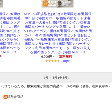
袋 2026 掛け
NENEKO正規品 色お任せ※数量限定 布団 福袋
羽毛 布団 羽毛
2026 掛け布団カバー 冬 福袋 布団セット 来客
け布団 シング
用布団 一人暮らし 掛け布団 シングル 掛布団
 もこもこ 暖か
布団カバー 冬 シングル 冬用 もこもこ 暖かい
 2026 掛け
＼11%クーポン／ 掛け布団 福袋 2026 掛け布団
団 に負けない
カバー 冬 布団 福袋 掛け布団セット 色お任せ
 シングル かけ
毛布カバー 福袋 来客用布団 掛け布団 シングル
 布団 羽毛 掛け
布団 シンサレート 掛け布団 布団カバー 冬 シ
 布団カバー も
ングル 冬用 布団カバー もこもこ 暖かい 洗え
 NENEKO
る 掛布団 シングル かけ布団 NENEKO
料
6,799円～
送料無料
(10件)
1件 ～ 8件 (全 8件)
行われているため、検索結果が実際の商品ページの内容（価格、在庫表示等）
品
頒布会商品