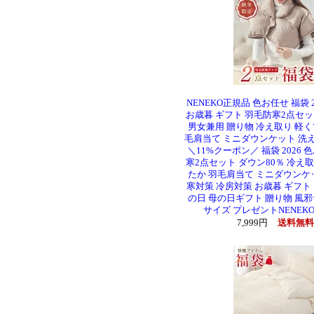
NENEKO正規品 色お任せ 福袋 20
お歳暮 ギフト 羽毛防寒2点セッ
男女兼用 贈り物 冷え取り 軽く
毛肩当て ミニダウンケット 洗
＼11%クーポン／ 福袋 2026 
寒2点セット ダウン80％ 冷え
たか 羽毛肩当て ミニダウンケッ
寒対策 冷房対策 お歳暮 ギフト
の日 母の日ギフト 贈り物 風邪
サイズ プレゼントNENEKO 
7,999円
送料無料