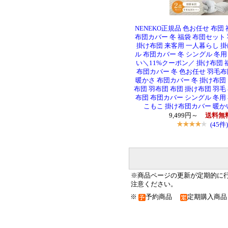
NENEKO正規品 色お任せ 布団 福
布団カバー 冬 福袋 布団セット 
掛け布団 来客用 一人暮らし 掛
ル 布団カバー 冬 シングル 冬用
い＼11%クーポン／ 掛け布団 福袋
布団カバー 冬 色お任せ 羽毛布
暖かさ 布団カバー 冬 掛け布団
布団 羽布団 布団 掛け布団 羽毛
布団 布団カバー シングル 冬用
こもこ 掛け布団カバー 暖かい
9,499円～
送料無
(45件)
※商品ページの更新が定期的に
注意ください。
※
予約商品
定期購入商