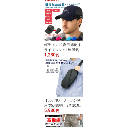
1:59】蒸れない 靴下 メ
ンズ セット ソックス 涼
感 抗菌 防臭 吸水 吸汗 速
乾 ドライ メッシュ アン
クル ショート スニーカ
ー 蒸れない 通気性 伸縮
性【到着後レビューで半
額クーポン】
帽子 メンズ 夏用 速乾 ド
ライ メッシュ UV 通気性
1,280
折りたたみ UVカット 紫
円
外線対策 キャップ キャ
ンプ アウトドア ゴルフ
男女兼用 日焼け対策【到
着後レビューを書いて半
額クーポン】
【500円OFFクーポン利
用で5,480円！8/4 20:0
5,980
0〜8/11 1:59】ショルダ
円
ーバッグ 小さめ メンズ
コンパクト ボディバッグ
サブバッグ 旅行 散歩 近