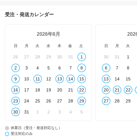
受注・発送カレンダー
2026年8月
20
日
月
火
水
木
金
土
日
月
火
26
27
28
29
30
31
1
30
31
1
2
3
4
5
6
7
8
6
7
8
9
10
11
12
13
14
15
13
14
15
16
17
18
19
20
21
22
20
21
22
23
24
25
26
27
28
29
27
28
29
30
31
1
2
3
4
5
休業日（受注・発送対応なし）
受注対応のみ