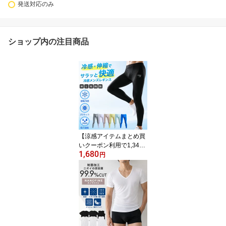
発送対応のみ
ショップ内の注目商品
【涼感アイテムまとめ買
いクーポン利用で1,344
1,680
円！8/4 20:00〜8/11 1:5
円
9】レギンス メンズ 夏用
インナーパンツ 接触冷感
吸汗速乾 ドライ ロング
パンツ ボトムス 薄手 涼
しい 春 夏 伸縮性 紫外線
対策 スポーツ 作業服 作
業着【到着後レビューを