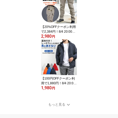
所 軽量 撥水 2層収納 斜
めがけ ミニバッグ ちょ
い持ち
【20%OFFクーポン利用
で2,384円！8/4 20:00〜
2,980
8/11 1:59】カーゴパンツ
円
メンズ ストレッチ 秋冬
ボトムス ズボン パンツ
作業着 ワークパンツ ロ
ング ポケット 撥水 速乾
伸縮 ストレッチ 迷彩 ミ
リタリー ゴルフ アウト
ドア【到着後レビューを
書いて半額クーポン】
【100円OFFクーポン利
用で1,880円！8/4 20:0
1,980
0〜8/11 1:59】ウインド
円
ブレーカー メンズ 春 ウ
ィンドブレーカー ジャケ
ット ジャンパー ジップ
もっと見る
パーカー フルジップ マ
ウンテンパーカー 長袖
薄手 防風 撥水【到着後