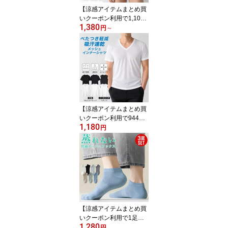
書いて半額クーポン】
【涼感アイテムまとめ買
いクーポン利用で1,104
1,380
円〜！8/4 20:00〜8/11 1:
円
～
59】脇汗 インナー メン
ズ Vネック 夏 制菌 メッ
シュ ワキ汗 クルーネッ
ク 半袖 ノースリーブ ビ
ジネス 通気性 吸汗速乾
暑さ対策
【涼感アイテムまとめ買
いクーポン利用で944
1,180
円！8/4 20:00〜8/11 1:5
円
9】インナー メンズ Vネ
ック メッシュ 吸汗 速乾
クルーネック 半袖 ノー
スリーブ インナーシャツ
白 黒【到着後レビューを
書いて半額クーポン】
【涼感アイテムまとめ買
いクーポン利用で1足約3
1,280
42円！8/4 20:00〜8/11
円