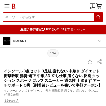
8/11(火)01:59まで
要エントリー
N-MART
1/14
インソール 3点セット 3足組 疲れない 中敷き ダイエット
衝撃吸収 姿勢 矯正 中敷 3D 立ち仕事 痛くない 反発 クッ
ション スポーツ ゴルフ スニーカー 通気性 土踏まず アー
チサポート O脚【到着後レビューを書いて半額クーポン】
インソール メンズ レディース 中敷き 衝撃吸収 痛くない 疲れない ランニン
グ 男女兼用