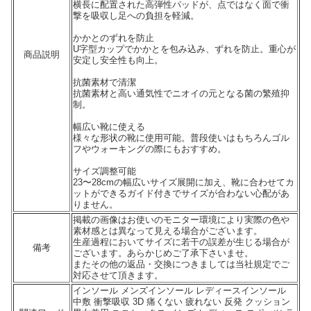
横長に配置された高弾性パッドが、点ではなく面で衝
撃を吸収し足への負担を軽減。
かかとのずれを防止
U字型カップでかかとを包み込み、ずれを防止。重心が
商品説明
安定し安全性も向上。
抗菌素材で清潔
抗菌素材と高い通気性でニオイの元となる菌の繁殖抑
制。
幅広い靴に使える
様々な形状の靴に使用可能。普段使いはもちろんゴル
フやウォーキングの際にもおすすめ。
サイズ調整可能
23〜28cmの幅広いサイズ展開に加え、靴に合わせてカ
ットができるガイド付きでサイズが合わない心配があ
りません。
掲載の画像はお使いのモニター環境により実際の色や
素材感とは異なって見える場合がございます。
生産過程においてサイズに若干の誤差が生じる場合が
備考
ございます。あらかじめご了承下さいませ。
またその他の返品・交換につきましては当社規定でご
対応させて頂きます。
インソール メンズインソール レディースインソール
中敷 衝撃吸収 3D 痛くない 疲れない 反発 クッション