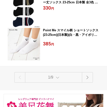
ー丈ソックス 23-25cm 日本製 全3色 レ
ディース 靴下 kw-0291 D1PK
330
円
Point Me スマイル柄 ショートソックス
(23-25cm)(日本製)(白・黒・アイボリー)
ロークルーソックス レディース 靴下 k
385
w-0324 D1PK
円
1/9