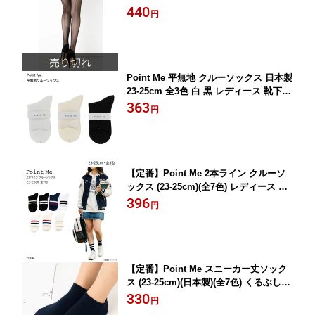
レディース 簡易包装 gsi-tsr2m D1PK
440
円
Point Me 平無地 クルーソックス 日本製
23-25cm 全3色 白 黒 レディース 靴下 k
w-0051 D1PK
363
円
【定番】Point Me 2本ライン クルーソ
ックス (23-25cm)(全7色) レディース 靴
下 ラインソックス kw-0133 D1PK
396
円
【定番】Point Me スニーカー丈ソック
ス (23-25cm)(日本製)(全7色) くるぶし丈
レディース 靴下 kw-0141 D1PK
330
円