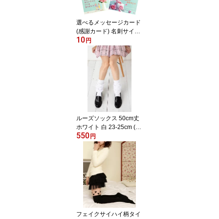
選べるメッセージカード
(感謝カード) 名刺サイズ
10
感謝 お誕生日 card-01 D
円
1PK
ルーズソックス 50cm丈
ホワイト 白 23-25cm (主
550
成分 綿) 靴下 女子高生 レ
円
ディース コスプレ チア
リーダー 制服ディズニー
mz-loose-50 D1PK
フェイクサイハイ柄タイ