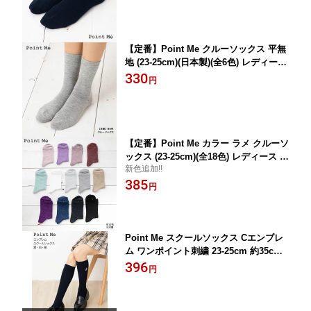
【定番】Point Me クルーソックス 平無
地 (23-25cm)(日本製)(全6色) レディース
靴下 kw-0161 D1PK
330
円
【定番】Point Me カラー ラメ クルーソ
ックス (23-25cm)(全18色) レディース 靴
新色追加!!
下 kw-0174 D1PK
385
円
Point Me スクールソックス Cエンブレ
ム ワンポイント刺繍 23-25cm 約35cm
丈 白・黒・紺 レディース 靴下 kw-0199
396
円
D1PK