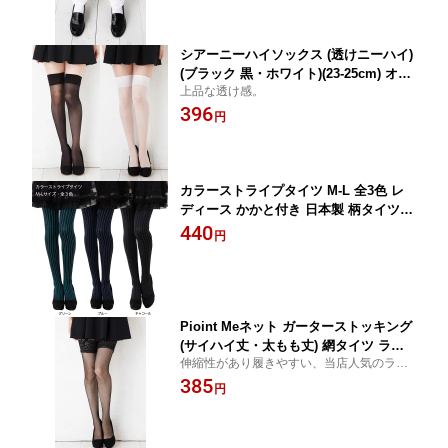
シアーニーハイソックス (透けニーハイ)
(ブラック 黒・ホワイト)(23-25cm) オー
上品な透け感。
バーニー ガーター ニーソ ニーソックス
396
靴下 レディース コスプレ dk-9012 D1P
円
K
カラーストライプタイツ M-L 全3色 レ
ディース かかと付き 日本製 柄タイツ g
si-4569 D1PK
440
円
Pioint Meネット ガーターストッキング
(サイハイ丈・太もも丈) 網タイツ ラッ
伸縮性があり履きやすい、当店人気のラッ
セルタイツ ニーハイタイツ コスプレ ニ
セルガーターです。
385
ーソックス レディース gsi-tlov12g D1P
円
K