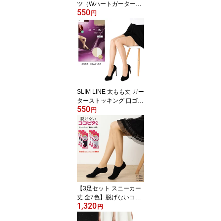
ツ（Wハートガーター
550
柄・ニーハイ部60デニー
円
ル） 柄ストッキング シ
アータイツ タイツ スト
ッキング 柄 ニーハイ フ
ェイク ガーター ガータ
ー柄 サイハイ レディー
ス p-sc2006 D1PK
SLIM LINE 太もも丈 ガー
ターストッキング 口ゴム
550
ゆったり 22-25cm レデ
円
ィース アツギ スリムラ
イン ag-ft5000 D1PK
【3足セット スニーカー
丈 全7色】脱げないココ
1,320
ピタ フットカバー スニ
円
ーカー用深め丈 (830-42