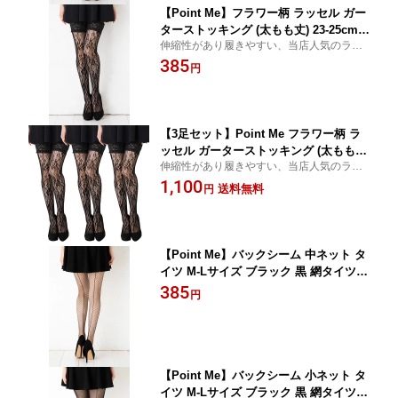
【Point Me】フラワー柄 ラッセル ガー
ターストッキング (太もも丈) 23-25cm
伸縮性があり履きやすい、当店人気のラッ
網タイツ ニーハイ タイツ コスプレ ニ
セルガーターです。
385
ーソックス レディース 花柄 gsi-tlov14g
円
D1PK
【3足セット】Point Me フラワー柄 ラ
ッセル ガーターストッキング (太もも
伸縮性があり履きやすい、当店人気のラッ
丈) 23-25cm 網タイツ ニーハイ タイツ
セルガーターです。
1,100
コスプレ ニーソックス レディース 花柄
送料無料
円
メール便送料無料 D1PK
【Point Me】バックシーム 中ネット タ
イツ M-Lサイズ ブラック 黒 網タイツ
レディース コスプレ ラッセル バニーガ
385
円
ール gsi-tsr1m D1PK
【Point Me】バックシーム 小ネット タ
イツ M-Lサイズ ブラック 黒 網タイツ