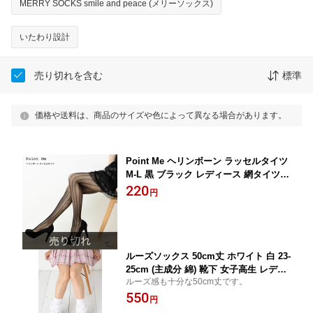
MERRY SOCKS smile and peace (メリーソックス)
いたわり設計
売り切れを含む
標準
価格や送料は、商品のサイズや色によって異なる場合があります。
Point Me ヘリンボーン ラッセルタイツ
M-L 黒 ブラック レディース 網タイツ
mz-tsr3m D1PK
220
円
ルーズソックス 50cm丈 ホワイト 白 23-
25cm (主成分 綿) 靴下 女子高生 レディ
ルーズ感も十分な50cm丈です。
ース コスプレ チアリーダー 制服ディズ
550
ニー mz-loose-50 D1PK
円