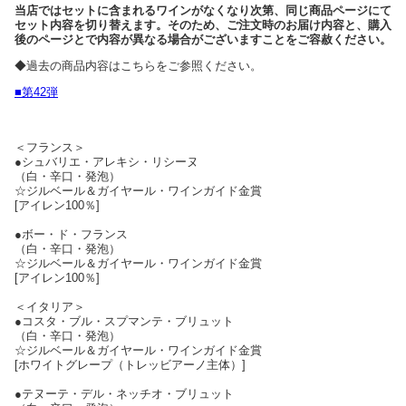
当店ではセットに含まれるワインがなくなり次第、同じ商品ページにて
セット内容を切り替えます。そのため、ご注文時のお届け内容と、購入
後のページとで内容が異なる場合がございますことをご容赦ください。
◆過去の商品内容はこちらをご参照ください。
■第42弾
＜フランス＞
●シュバリエ・アレキシ・リシーヌ
（白・辛口・発泡）
☆ジルベール＆ガイヤール・ワインガイド金賞
[アイレン100％]
●ボー・ド・フランス
（白・辛口・発泡）
☆ジルベール＆ガイヤール・ワインガイド金賞
[アイレン100％]
＜イタリア＞
●コスタ・ブル・スプマンテ・ブリュット
（白・辛口・発泡）
☆ジルベール＆ガイヤール・ワインガイド金賞
[ホワイトグレープ（トレッビアーノ主体）]
●テヌーテ・デル・ネッチオ・ブリュット