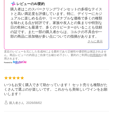
レビューのAI要約
購入者はこのスパークリングワインセットの多様なテイス
トと高い満足度を評価しています。特に、デイリーにカジ
ュアルに楽しめる点や、リーズナブルな価格で多くの種類
を味わえる点が好評です。家族や友人との集まりや特別な
日の乾杯にも最適で、多くのリピーターがいることも信頼
の証です。また一部の購入者からは、コルクの不具合や一
部の商品に添加物が多い点についての指摘があります。
さらに表示
直近のレビューを元にした生成AIによる要約であり正確性や適切性は保証されませ
ん。商品レビューの内容はご自身でお確かめ下さい。要約のご利用は
利用規約
が適
用されます。
いつもお安く購入できて助かっています！ セット売りも種類がた
くさんで選ぶのが楽しいです。 これからも美味しいワインをお願
いします！
購入者
さん
2026/08/02