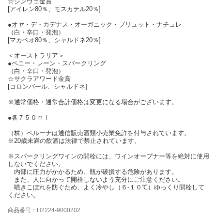
☆シンヴェ金賞
[アイレン80％、モスカテル20％]
●オヤ・デ・カデナス・オーガニック・ブリュット・ナチュレ
（白・辛口・発泡）
[マカベオ80％、シャルドネ20％]
＜オーストラリア＞
●ペニー・レーン・スパークリング
（白・辛口・発泡）
☆サクラアワード金賞
[コロンバール、シャルドネ]
※通常価格・通常合計価格は変更になる場合がございます。
●各７５０ｍｌ
（株）ベルーナは通信販売酒類小売業免許を付与されています。
※20歳未満の飲酒は法律で禁止されています。
※スパークリングワインの開栓には、ワインオープナー等を絶対に使用
しないでください。
内部に圧力がかかるため、瓶が破損する危険があります。
また、人に向かって開栓しないよう充分にご注意ください。
噴きこぼれを防ぐため、よく冷やし（６-１０℃）ゆっくり開栓して
ください。
商品番号：H2224-9000202