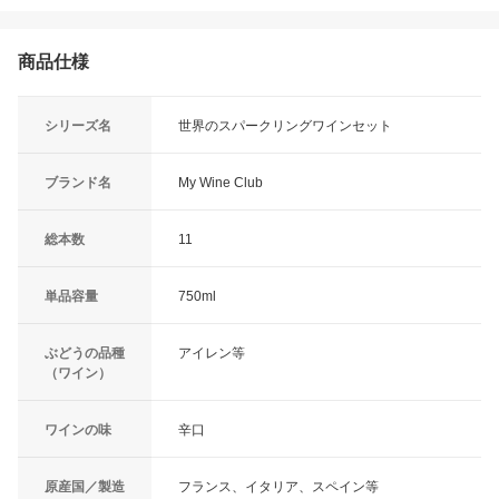
商品仕様
シリーズ名
世界のスパークリングワインセット
ブランド名
My Wine Club
総本数
11
単品容量
750ml
ぶどうの品種
アイレン等
（ワイン）
ワインの味
辛口
原産国／製造
フランス、イタリア、スペイン等