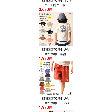
【期間限定P2倍】【レビ
ューで100円クーポン 送
3,680
料無料 】ユニセックス・
円
長袖ラッシュガード水着
帽子付き3点セット UVカ
ット 日焼け防止 80cm 9
0cm 100cm 110cm 120c
m ベージュ ブルー ピス
タチオ 水色 プール 赤ち
ゃんベビーキッズ女の子
男の子幼稚園保育園小学
【期間限定P2倍】UVカ
校
ット水陸両用・半袖ラッ
1,980
シュガード・Tシャツ
円
【レビューで100円クー
ポン 送料無料 】 男子 男
の子 子供 キッズ ジュニ
ア 110cm 120cm 130cm
140cm 150cm 160cm U
Vカット スクール水着 キ
ッズ水着 ジュニア水着
日焼け防止
【期間限定P2倍】UVカ
ット水陸両用サーフパン
1,980
ツ水着 【レビューで100
円