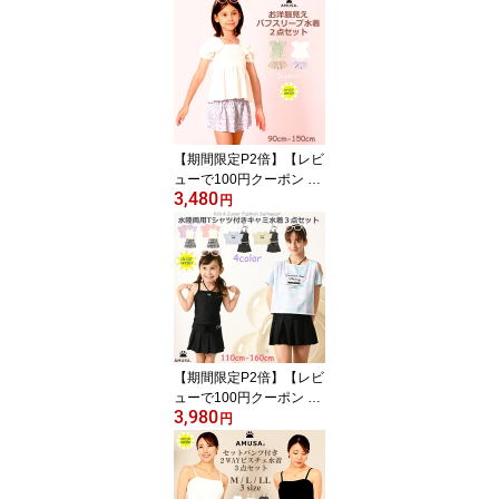
円クーポン 送料無料 】
キッズ 男子 男児 こども
ジュニア 子供 男の子 11
0cm 120cm 130cm 140c
m 150cm 中学校 小学校
UVカット スクール水着
キッズ水着 かわいい オ
シャレ かっこいい
【期間限定P2倍】【レビ
ューで100円クーポン 送
3,480
料無料 】 UVカット花柄
円
パフスリーブ・シャーリ
ング水着2点セット 日焼
け防止 90cm 100cm 110
cm 120cm 130cm 140cm
150cm ミントラベンダー
プール 海 旅行 ベビー キ
ッズ ジュニア女の子 幼
稚園 小学校 中学校
【期間限定P2倍】【レビ
ューで100円クーポン 送
3,980
料無料 】 UVカット水陸
円
両用Tシャツ付き2WAYキ
ャミ水着3点セット 日焼
け防止 110cm 120cm 13
0cm 140cm 150cm 160c