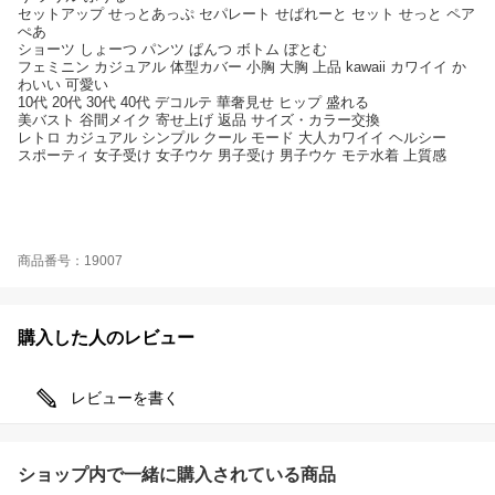
セットアップ せっとあっぷ セパレート せぱれーと セット せっと ペア
ぺあ
ショーツ しょーつ パンツ ぱんつ ボトム ぼとむ
フェミニン カジュアル 体型カバー 小胸 大胸 上品 kawaii カワイイ か
わいい 可愛い
10代 20代 30代 40代 デコルテ 華奢見せ ヒップ 盛れる
美バスト 谷間メイク 寄せ上げ 返品 サイズ・カラー交換
レトロ カジュアル シンプル クール モード 大人カワイイ ヘルシー
スポーティ 女子受け 女子ウケ 男子受け 男子ウケ モテ水着 上質感
商品番号：19007
購入した人のレビュー
レビューを書く
ショップ内で一緒に購入されている商品