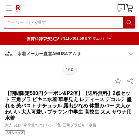
8/11(火)01:59まで
要エントリー
水着メーカー直営AMUSAアムサ
1/10
【期間限定500円クーポン&P2倍】【送料無料】2点セッ
ト 三角ブラ ビキニ水着 華奢見え レディース デコルテ 盛
れる 美バスト ナチュラル 露出少なめ 体型カバー 大人か
わいい 大人可愛い ブラウン 中学生 高校生 大人 サウナ用
水着
大人っぽい今季最旬のトレンド色♪三角ブラビキニ水着