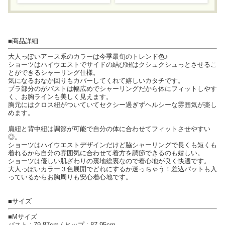
■商品詳細
大人っぽいアース系のカラーは今季最旬のトレンド色♪
ショーツはハイウエストでサイドの結び紐はクシュクシュっとさせるこ
とができるシャーリング仕様。
気になるおなか回りもカバーしてくれて嬉しいカタチです。
ブラ部分のがバストは幅広めでシャーリングだから体にフィットしやす
く、お胸ラインも美しく見えます。
胸元にはクロス紐がついていてセクシー過ぎずヘルシーな雰囲気が楽し
めます。
肩紐と背中紐は調節が可能で自分の体に合わせてフィットさせやすい
◎。
ショーツはハイウエストデザインだけど脇シャーリングで長くも短くも
着れるから自分の雰囲気に合わせて着方を調節できるのも嬉しい。
ショーツは優しい肌ざわりの裏地総裏なので着心地が良く快適です。
大人っぽいカラー３色展開でどれにするか迷っちゃう！差込パットも入
っているからお胸周りも安心着心地です。
■サイズ
■Mサイズ
バスト : 79-87cm / ヒップ : 87-95cm