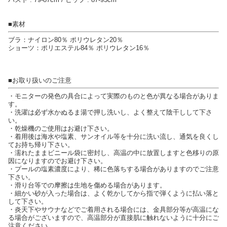
■素材
ブラ：ナイロン80％ ポリウレタン20％
ショーツ：ポリエステル84％ ポリウレタン16％
■お取り扱いのご注意
・モニターの発色の具合によって実際のものと色が異なる場合がありま
す。
・洗濯は必ず水かぬるま湯で押し洗いし、よく整えて陰干しして下さ
い。
・乾燥機のご使用はお避け下さい。
・着用後は海水や塩素、サンオイル等を十分に洗い流し、通気を良くし
てお持ち帰り下さい。
・濡れたままビニール袋に密封し、高温の中に放置しますと色移りの原
因になりますのでお避け下さい。
・プールの塩素濃度により、稀に色落ちする場合がありますのでご注意
下さい。
・滑り台等での摩擦は生地を傷める場合があります。
・細かい砂が入った場合は、よく乾かしてから指で弾くように払い落と
して下さい。
・炎天下やサウナなどでご着用される場合には、金具部分等が高温にな
る場合がございますので、高温部分が直接肌に触れないように十分にご
注意ください。