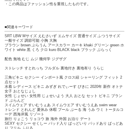
・この商品はファッション性を重視したものです。
■関連キーワード
SRT LBW Mサイズ えむさいず エムサイズ 普通サイズ ふつうサイズ
一般サイズ 調節可能 小胸 大胸
ブラウン brown ぶらうん アースカラー カーキ khaki グリーン green ホ
ワイト white 黒 くろ クロ kuro BLACK black ブラック ぶらっく
配色 無地 むじ ムジ 幾何学 ジグザグ
ストレッチ すとれっち フルダル 裏地付き 裏地有り うらじ
三角ビキニ セクシー インポート風 クロス紐 シャーリング フィット 2
点セット
水着 レディース ビキニ みずぎ れでぃーす びきに 2020年 新作 オトナ
女子 おとなじょし
女性 じょせい 女性用 じょせいよう 大人 おとな セット ビキニ ブラン
ド ぶらんど
スイムウェア すいむうぇあ スイムウエア すいむうえあ swim wear
トレンド とれんど 夏休み 休暇 プール ぷーる 海 うみ ウミ トータルコ
ーデ 西海岸風 リゾート
旅行 りょこう リョコウ 旅 海外 外国 お泊り デート
SEXY セクシー せくしー パッド入り ぱっどいり パッドあり ぱっどあ
り フリル ふりる