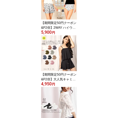
m ライム パープル プー
ル キッズ ジュニア女の
子 幼稚園 小学校 中学校
高校
【期間限定50円クーポン
&P2倍】2WAY ハイウエ
5,900
スト ビキニ水着 3点セッ
円
ト ボタニカル柄【楽天ラ
ンキング1位】 サウナ用
水着 レディース水着 レ
ディース ファミリーリン
ク
【期間限定50円クーポン
&P2倍】大人気キャミ水
4,950
着 3点セット 【ランキン
円
グ1位 送料無料 レビュー
で100円クーポン】老舗
水着ブランド M L LL レ
ディース水着 ビキニ パ
ープル カーキ モカ ピン
ク 大人可愛いかわいい
セパレート 体型カバー