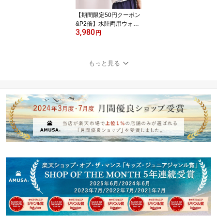
ブラック サウナ 大学生
【期間限定50円クーポン
&P2倍】水陸両用ウォー
3,980
ターレースパーカー 花
円
柄・幾何学柄レース生地
【ランキング2位 送料無
料】レディース 水着 M
もっと見る
フリー 水陸両用 大人か
わいい 大人可愛い 10代
20代 30代 体型カバー U
Vカット ヨガ モテ水着
透けファッション透けコ
ーデ